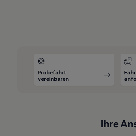
Motorenöl und Flüssigkeiten
Räder und Reifen
Pannen- und Unfallhilfe
Economy Service
Volkswagen Teile
Zubehör
Modellspezifisches Zubehör
Schutz und Pflege
Transport
Entertainment und Elektronik
Individualisieren
Wallbox und Ladekabel
Digitale Extras
Probefahrt
Fah
Dienste für Ihr Modell finden
vereinbaren
anfo
Volkswagen Apps, Login und Shop
Handy und Fahrzeug verbinden
Updates für Software, Karten und Radio
Über Ihr Auto
Vorgängermodelle
Kundeninformationen
Volkswagen Kundenbetreuung
Warn- und Kontrollleuchten
Ihre An
Assistenzsysteme
Digitale Betriebsanleitung
Live Beratung