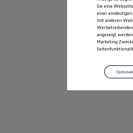
Elektrofahrzeugkonzepte
Sie eine Webseite
ID. EVERY1
einer eindeutigen
Reichweite
Reichweite der ID. Modelle
mit anderen Webse
Reichweite im Winter
Werbetreibenden,
Rekuperation
angezeigt werden 
Laden
Laden unterwegs
Marketing Zwecken
Laden Zuhause
Seitenfunktionali
Ladestationen finden
Ladezeitensimulator
Batterie
Sicherheit
Optional
Garantie und Lebensdauer
Nachhaltigkeit
Technologie
Kosten und Kauf
Verbrauchskosten
Kaufoptionen
E-Auto-Förderung
Software und Konnektivität
Die ID. Software 6
ID. Software Versionen und Updates
Digitale Extras
Schnittstellen zu Ihrem ID.