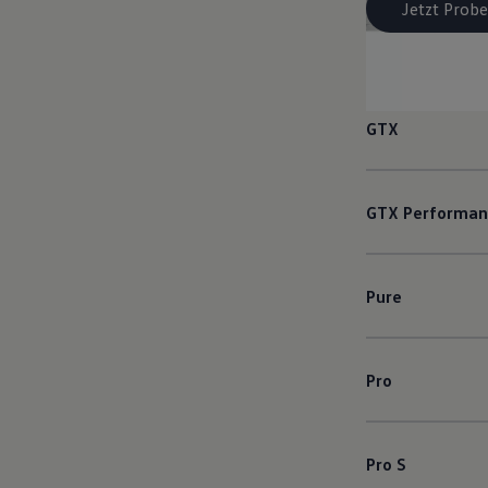
Jetzt Probe
GTX
GTX
Performan
Pure
Pro
Pro S