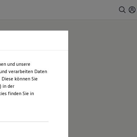
hen und unsere
 und verarbeiten Daten
. Diese können Sie
 in der
es finden Sie in