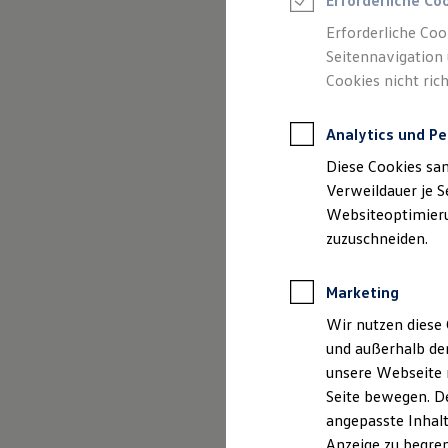
Erforderliche Co
Reifenpakete
Leasing
Erforderliche Coo
Leasing-Angebote
Seitennavigation 
Gebrauchtwagen Leasing
Cookies nicht rich
Junge Gebrauchtwagen-Leasing
(
Impressum & Rechtliches
)
Elektroauto Leasing
Kleinwagen-Leasing
Analytics und Pe
Leasing ohne Anzahlung
Finanzierung
Diese Cookies sa
Autokredit mit Schlussrate
Versicherungen und Garantien
Verweildauer je S
Kfz-Versicherung
Websiteoptimierun
Restschuldversicherungen
zuzuschneiden.
Garantien
Wartungsverträge
Geschäftskunden
Marketing
Professional Class bei Volkswagen
Großkunden
Wir nutzen diese 
Behörden
und außerhalb de
Direktkunden
Sonderfahrzeuge
unsere Webseite n
Anpfiff zum Gewinn
Seite bewegen. De
Elektromobilität
angepasste Inhalt
Elektroautos
ID. Tutorials
Anzeige zu begren