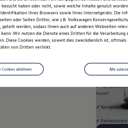
ENERG
 besucht haben oder nicht, sowie welche Inhalte genutzt worden s
 Identifikation Ihres Browsers sowie Ihres Internetgeräts. Die 
Mit dem
ID.3
E
iten oder Seiten Dritter, wie z.B. Volkswagen Konzerngesellsch
Ausstattungshigh
 geteilt werden, sodass Ihnen auch auf anderen Webseiten rel
kann. Wir nutzen die Dienste eines Dritten für die Verarbeitung 
✓
ergoActive-Si
. Diese Cookies werden, soweit dies zweckdienlich ist, oftmals
verschiebbarer 
täten von Dritten verlinkt.
✓
Multifunktion
e Cookies ablehnen
Alle zulass
✓
Vordersitze b
✓
Fahrassistent
Assist"
✓
Navigationss
✓
Parkassistent 