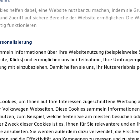
okies
kies helfen dabei, eine Website nutzbar zu machen, indem sie G
und Zugriff auf sichere Bereiche der Website ermöglichen. Die W
tig funktionieren.
rsonalisierung
mmeln Informationen über Ihre Websitenutzung (beispielsweise S
eite, Klicks) und ermöglichen uns bei Teilnahme, Ihre Umfrageerge
g mit einzubeziehen. Damit helfen sie uns, Ihr Nutzererlebnis pe
Cookies, um Ihnen auf Ihre Interessen zugeschnittene Werbung a
r Volkswagen Webseiten. Diese Cookies sammeln Informationen 
utzen, zum Beispiel, welche Seiten Sie am meisten besuchen oder
r Zweck dieser Cookies ist es, Ihnen für Sie relevantere und an I
e anzubieten. Sie werden außerdem dazu verwendet, die Erschein
ENERGY
zen und die Effektivität von Kampagnen zu messen und zu steuern