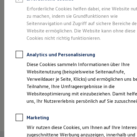
Reifenpakete
Leasing
Erforderliche Cookies helfen dabei, eine Website nu
Leasing-Angebote
zu machen, indem sie Grundfunktionen wie
Abenteuer Leben.
Der
Gebrauchtwagen Leasing
Seitennavigation und Zugriff auf sichere Bereiche de
Junge Gebrauchtwagen-Leasing
Elektroauto Leasing
Website ermöglichen. Die Website kann ohne diese
Tiguan.
Kleinwagen-Leasing
Cookies nicht richtig funktionieren.
Leasing ohne Anzahlung
Finanzierung
Autokredit mit Schlussrate
Analytics und Personalisierung
Versicherungen und Garantien
Kfz-Versicherung
Diese Cookies sammeln Informationen über Ihre
Restschuldversicherungen
Websitenutzung (beispielsweise Seitenaufrufe,
Garantien
Verweildauer je Seite, Klicks) und ermöglichen uns b
Wartungsverträge
Geschäftskunden
Teilnahme, Ihre Umfrageergebnisse in die
Professional Class bei Volkswagen
Websiteoptimierung mit einzubeziehen. Damit helfe
Großkunden
uns, Ihr Nutzererlebnis persönlich auf Sie zuzuschne
Behörden
Direktkunden
(
Impressum & Rechtliches
)
Sonderfahrzeuge
Marketing
Anpfiff zum Gewinn
Elektromobilität
Wir nutzen diese Cookies, um Ihnen auf Ihre Intere
Elektroautos
zugeschnittene Werbung anzuzeigen, innerhalb und
ID. Tutorials