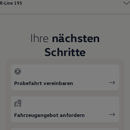
R‑Line
195
Magazin
Lifestyle
Transport
Familie
Elektromobilität
Volkswagen R
Ihre
nächsten
Pannen- und Unfallhilfe
Volkswagen Kundenbetreuung
Schritte
Probefahrt vereinbaren
Fahrzeugangebot anfordern