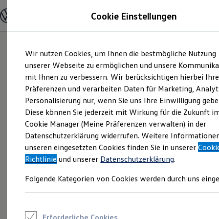
Modelle und Konfigurator
Cookie Einstellungen
Konfigurator
Modelle vergleichen
Konfiguration laden
Zum
Zum
Autosuche
Wir nutzen Cookies, um Ihnen die bestmögliche Nutzung
Hauptinhalt
Footer
Elektroautos
springen
springen
unserer Webseite zu ermöglichen und unsere Kommunika
ENERGY Sondermodelle
Nutzfahrzeuge
mit Ihnen zu verbessern. Wir berücksichtigen hierbei Ihr
SUV und CUV
Präferenzen und verarbeiten Daten für Marketing, Analyt
Familienautos
Personalisierung nur, wenn Sie uns Ihre Einwilligung gebe
Kombis
Kompaktwagen
Diese können Sie jederzeit mit Wirkung für die Zukunft i
Sportwagen
Cookie Manager (Meine Präferenzen verwalten) in der
Schnell verfügbare Fahrzeuge
Angebote und Produkte
Datenschutzerklärung widerrufen. Weitere Informatione
Aktuelle Angebote
unseren eingesetzten Cookies finden Sie in unserer
Cooki
E-Auto-Förderung
Richtlinie
und unserer
Datenschutzerklärung
.
Volkswagen Marktplatz
Die ENERGY Sondermodelle
Folgende Kategorien von Cookies werden durch uns einge
Junge Gebrauchtwagen und Gebrauchtwagen
Volkswagen Zertifizierte Gebrauchtwagen
Elektromobilität bei Gebrauchtwagen
Zubehör- und Serviceangebote
Saisonangebote
Erforderliche Cookies