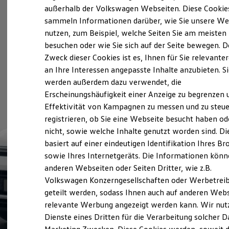
Elektrofahrzeugkonzepte
außerhalb der Volkswagen Webseiten. Diese Cookie
ID. EVERY1
sammeln Informationen darüber, wie Sie unsere We
Reichweite
nutzen, zum Beispiel, welche Seiten Sie am meisten
Reichweite der ID. Modelle
Reichweite im Winter
besuchen oder wie Sie sich auf der Seite bewegen. D
Rekuperation
Zweck dieser Cookies ist es, Ihnen für Sie relevante
Laden
an Ihre Interessen angepasste Inhalte anzubieten. S
Laden unterwegs
Laden Zuhause
werden außerdem dazu verwendet, die
Ladestationen finden
Erscheinungshäufigkeit einer Anzeige zu begrenzen 
Ladezeitensimulator
Effektivität von Kampagnen zu messen und zu steue
Batterie
Sicherheit
registrieren, ob Sie eine Webseite besucht haben od
Garantie und Lebensdauer
nicht, sowie welche Inhalte genutzt worden sind. Di
Nachhaltigkeit
basiert auf einer eindeutigen Identifikation Ihres B
Technologie
Kosten und Kauf
sowie Ihres Internetgeräts. Die Informationen kön
Verbrauchskosten
anderen Webseiten oder Seiten Dritter, wie z.B.
Kaufoptionen
Volkswagen Konzerngesellschaften oder Werbetrei
E-Auto-Förderung
Software und Konnektivität
geteilt werden, sodass Ihnen auch auf anderen Web
Die ID. Software 6
relevante Werbung angezeigt werden kann. Wir nut
ID. Software Versionen und Updates
Dienste eines Dritten für die Verarbeitung solcher D
Digitale Extras
Schnittstellen zu Ihrem ID.