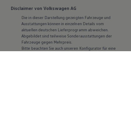
Disclaimer von Volkswagen AG
Die in dieser Darstellung gezeigten Fahrzeuge und
Ausstattungen können in einzelnen Details vom
aktuellen deutschen Lieferprogramm abweichen.
Abgebildet sind teilweise Sonderausstattungen der
Fahrzeuge gegen Mehrpreis.
Bitte beachten Sie auch unseren Konfigurator für eine
Übersicht der aktuell verfügbaren Modelle und
Ausstattungen.
Die angegebenen Verbrauchs- und Emissionswerte
beziehen sich nicht auf ein einzelnes Fahrzeug und sind
nicht Bestandteil des Angebots, sondern dienen allein
Vergleichszwecken zwischen den verschiedenen
Fahrzeugtypen. Zusatzausstattungen und
Zubehör
(Anbauteile, Reifenformat usw.) können relevante
Fahrzeugparameter, wie
z. B.
Gewicht, Rollwiderstand
und Aerodynamik verändern und neben Witterungs-
und Verkehrsbedingungen sowie dem individuellen
Fahrverhalten den Kraftstoffverbrauch, den