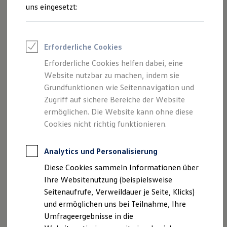
Reifenpakete
Ihre
nächsten
uns eingesetzt:
Leasing
Leasing-Angebote
Schritte
Gebrauchtwagen Leasing
Junge Gebrauchtwagen-Leasing
Erforderliche Cookies
Elektroauto Leasing
Kleinwagen-Leasing
Erforderliche Cookies helfen dabei, eine
Leasing ohne Anzahlung
Website nutzbar zu machen, indem sie
Finanzierung
Autokredit mit Schlussrate
Grundfunktionen wie Seitennavigation und
Probefahrt vereinbaren
Versicherungen und Garantien
Zugriff auf sichere Bereiche der Website
Kfz-Versicherung
ermöglichen. Die Website kann ohne diese
Restschuldversicherungen
Garantien
Cookies nicht richtig funktionieren.
Wartungsverträge
Geschäftskunden
Fahrzeugangebot anfordern
Professional Class bei Volkswagen
Analytics und Personalisierung
Großkunden
Diese Cookies sammeln Informationen über
Behörden
Direktkunden
Ihre Websitenutzung (beispielsweise
Sonderfahrzeuge
Seitenaufrufe, Verweildauer je Seite, Klicks)
Anpfiff zum Gewinn
Servicetermin buchen
und ermöglichen uns bei Teilnahme, Ihre
Elektromobilität
Elektroautos
Umfrageergebnisse in die
ID. Tutorials