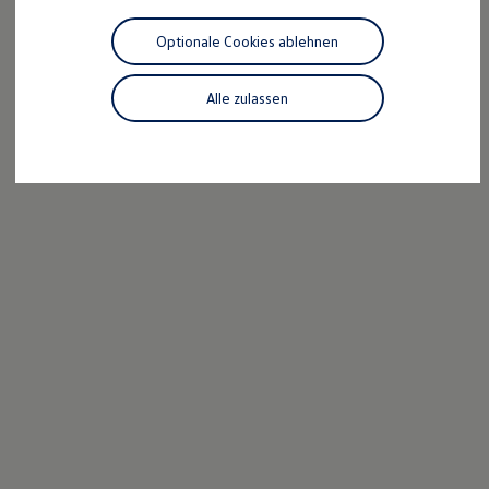
Motorenöl und Flüssigkeiten
Räder und Reifen
Optionale Cookies ablehnen
Pannen- und Unfallhilfe
Economy Service
Volkswagen Teile
Alle zulassen
Zubehör
Modellspezifisches Zubehör
Schutz und Pflege
Transport
Entertainment und Elektronik
Individualisieren
Wallbox und Ladekabel
Digitale Extras
Dienste für Ihr Modell finden
Volkswagen Apps, Login und Shop
Handy und Fahrzeug verbinden
Updates für Software, Karten und Radio
Über Ihr Auto
Vorgängermodelle
Kundeninformationen
Volkswagen Kundenbetreuung
Warn- und Kontrollleuchten
Assistenzsysteme
Digitale Betriebsanleitung
Live Beratung