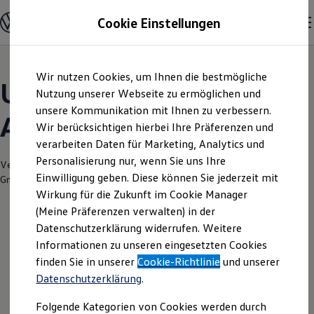
Modelle und Konfigurator
Cookie Einstellungen
Konfigurator
Modelle vergleichen
Konfiguration laden
Zum
Zum
Autosuche
Wir nutzen Cookies, um Ihnen die bestmögliche
Hauptinhalt
Footer
Elektroautos
Unsere aktuellen
springen
springen
Nutzung unserer Webseite zu ermöglichen und
ENERGY Sondermodelle
Nutzfahrzeuge
unsere Kommunikation mit Ihnen zu verbessern.
Angebote und mehr
SUV und CUV
Wir berücksichtigen hierbei Ihre Präferenzen und
Familienautos
verarbeiten Daten für Marketing, Analytics und
Kombis
Kompaktwagen
Personalisierung nur, wenn Sie uns Ihre
Verantwortlich für die Inhalte auf dieser Seite ist die Senger Holstein
Sportwagen
Einwilligung geben. Diese können Sie jederzeit mit
GmbH
(
Impressum & Rechtliches
)
Schnell verfügbare Fahrzeuge
Angebote und Produkte
Wirkung für die Zukunft im Cookie Manager
Aktuelle Angebote
(Meine Präferenzen verwalten) in der
E-Auto-Förderung
Datenschutzerklärung widerrufen. Weitere
Volkswagen Marktplatz
Leider haben wir im Moment keine
Informationen zu unseren eingesetzten Cookies
Die ENERGY Sondermodelle
Junge Gebrauchtwagen und Gebrauchtwagen
aktuellen Angebote
finden Sie in unserer
Cookie-Richtlinie
und unserer
Volkswagen Zertifizierte Gebrauchtwagen
Datenschutzerklärung
.
Elektromobilität bei Gebrauchtwagen
Zubehör- und Serviceangebote
Folgende Kategorien von Cookies werden durch
Saisonangebote