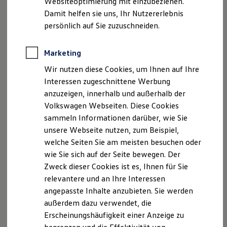
Websiteoptimierung mit einzubeziehen.
Elektrofahrzeugkonzepte
Damit helfen sie uns, Ihr Nutzererlebnis
ID. EVERY1
Reichweite
persönlich auf Sie zuzuschneiden.
Serviceanfrage stellen
Reichweite der ID. Modelle
Reichweite im Winter
Rekuperation
Marketing
Laden
Wir nutzen diese Cookies, um Ihnen auf Ihre
Laden unterwegs
Laden Zuhause
Interessen zugeschnittene Werbung
Ladestationen finden
Ihre Ansprechpartner
bei Auto
anzuzeigen, innerhalb und außerhalb der
Ladezeitensimulator
Volkswagen Webseiten. Diese Cookies
Senger Bad Oldesloe
Batterie
Sicherheit
sammeln Informationen darüber, wie Sie
Garantie und Lebensdauer
unsere Webseite nutzen, zum Beispiel,
Nachhaltigkeit
E-Mail schreiben
welche Seiten Sie am meisten besuchen oder
Technologie
Kosten und Kauf
wie Sie sich auf der Seite bewegen. Der
+49 4531 89990
Verbrauchskosten
Zweck dieser Cookies ist es, Ihnen für Sie
Kaufoptionen
relevantere und an Ihre Interessen
E-Auto-Förderung
Software und Konnektivität
angepasste Inhalte anzubieten. Sie werden
Die ID. Software 6
außerdem dazu verwendet, die
ID. Software Versionen und Updates
Erscheinungshäufigkeit einer Anzeige zu
Digitale Extras
Schnittstellen zu Ihrem ID.