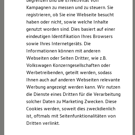
begrenzen und die Effektivität von
Hybridautos
Kampagnen zu messen und zu steuern. Sie
Marke und Erlebnis
registrieren, ob Sie eine Webseite besucht
Volkswagen R und R Experience
R-Modelle
haben oder nicht, sowie welche Inhalte
Internet Vertriebsteam
R Experience
genutzt worden sind. Dies basiert auf einer
Driving Experience
eindeutigen Identifikation Ihres Browsers
Volkswagen entdecken
+49 5971 7913 4137
Werkbesichtigung
sowie Ihres Internetgeräts. Die
Factory visit
E-Mail schreiben
Informationen können mit anderen
Lifestyle Shop
Webseiten oder Seiten Dritter, wie z.B.
T-Roc Kollektion
Golf Kollektion
Volkswagen Konzerngesellschaften oder
ID. Kollektion
Werbetreibenden, geteilt werden, sodass
Volkswagen Kollektion
Ihnen auch auf anderen Webseiten relevante
R-Kollektion
GTI Kollektion
Werbung angezeigt werden kann. Wir nutzen
Fußball Drop
die Dienste eines Dritten für die Verarbeitung
we drive football
solcher Daten zu Marketing Zwecken. Diese
#wedriveproud
Besitzer und Service
Cookies werden, soweit dies zweckdienlich
myVolkswagen
ist, oftmals mit Seitenfunktionalitäten von
Software Updates
Dritten verlinkt.
Service und Ersatzteile
Inspektion und HU/AU
Reparaturen und Checks