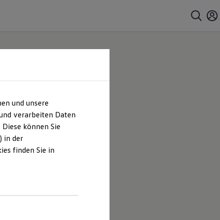
hen und unsere
 und verarbeiten Daten
. Diese können Sie
 in der
es finden Sie in