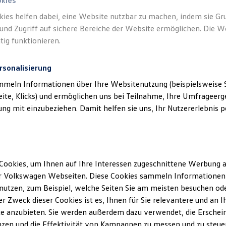
okies
kies helfen dabei, eine Website nutzbar zu machen, indem sie G
und Zugriff auf sichere Bereiche der Website ermöglichen. Die W
tig funktionieren.
rsonalisierung
mmeln Informationen über Ihre Websitenutzung (beispielsweise S
eite, Klicks) und ermöglichen uns bei Teilnahme, Ihre Umfrageerge
g mit einzubeziehen. Damit helfen sie uns, Ihr Nutzererlebnis pe
Cookies, um Ihnen auf Ihre Interessen zugeschnittene Werbung a
r Volkswagen Webseiten. Diese Cookies sammeln Informationen 
utzen, zum Beispiel, welche Seiten Sie am meisten besuchen oder
r Zweck dieser Cookies ist es, Ihnen für Sie relevantere und an I
e anzubieten. Sie werden außerdem dazu verwendet, die Erschein
zen und die Effektivität von Kampagnen zu messen und zu steuern