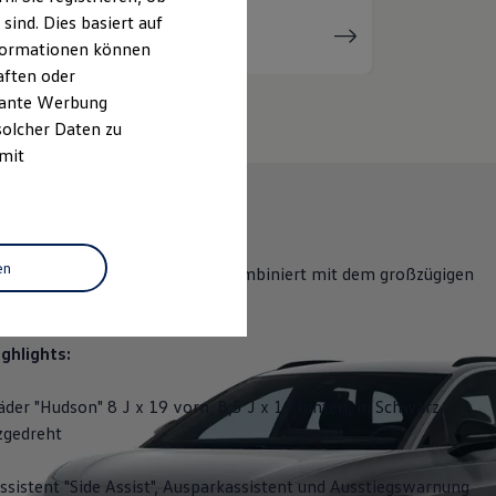
ind. Dies basiert auf
Serviceanfrage
stellen
Informationen können
aften oder
evante Werbung
solcher Daten zu
 mit
en
bietet eine hohe Reichweite, kombiniert mit dem großzügigen
 der Flexibilität eines Kombis.
ghlights:
äder "Hudson" 8 J x 19 vorn, 8,5 J x 19 hinten, in Schwarz,
zgedreht
sistent "Side Assist", Ausparkassistent und Ausstiegswarnung