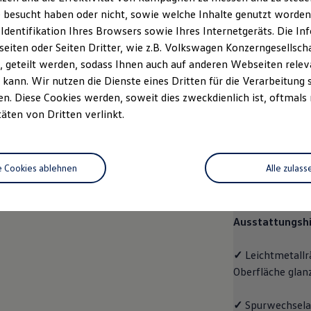
 besucht haben oder nicht, sowie welche Inhalte genutzt worden s
rzeugangebot
Servicetermin buchen
rdern
 Identifikation Ihres Browsers sowie Ihres Internetgeräts. Die 
iten oder Seiten Dritter, wie z.B. Volkswagen Konzerngesellsch
 geteilt werden, sodass Ihnen auch auf anderen Webseiten rel
kann. Wir nutzen die Dienste eines Dritten für die Verarbeitung 
. Diese Cookies werden, soweit dies zweckdienlich ist, oftmals
Pro
täten von Dritten verlinkt.
Pro
e Cookies ablehnen
Alle zulass
Der
ID.7 Tourer
Raumangebot und
Ausstattungshi
✓
Leichtmetallr
Oberfläche glan
✓
Spurwechselas