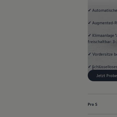
✓
Automatische
✓
Augmented-Re
✓
Klimaanlage "
freischaltbar: 
✓
Vordersitze b
✓
Schlüssellose
1
Jetzt Probe
Pro S