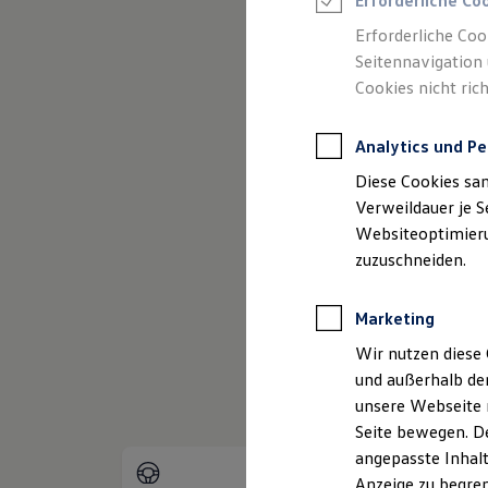
Erforderliche Co
Reifenpakete
(
Impressum & Rechtliches
)
Leasing
Erforderliche Coo
Leasing-Angebote
Seitennavigation 
Gebrauchtwagen Leasing
Cookies nicht rich
Junge Gebrauchtwagen-Leasing
Elektroauto Leasing
Kleinwagen-Leasing
Analytics und Pe
Leasing ohne Anzahlung
Finanzierung
Diese Cookies sa
Autokredit mit Schlussrate
Versicherungen und Garantien
Verweildauer je S
Kfz-Versicherung
Websiteoptimierun
Restschuldversicherungen
zuzuschneiden.
Garantien
Wartungsverträge
Geschäftskunden
Marketing
Professional Class bei Volkswagen
Großkunden
Wir nutzen diese 
Behörden
und außerhalb de
Direktkunden
Sonderfahrzeuge
unsere Webseite n
Anpfiff zum Gewinn
Seite bewegen. De
Elektromobilität
angepasste Inhalt
Elektroautos
ID. Tutorials
Anzeige zu begren