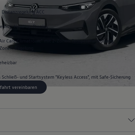
 Distanzregelung ACC
ality-Head-up-Display
Air Care Climatronic" mit 2-Zonen-Temperaturregelung;
3-Zonen-Regelung
eheizbar
s Schließ- und Startsystem "Keyless Access", mit Safe-Sicherung
fahrt vereinbaren