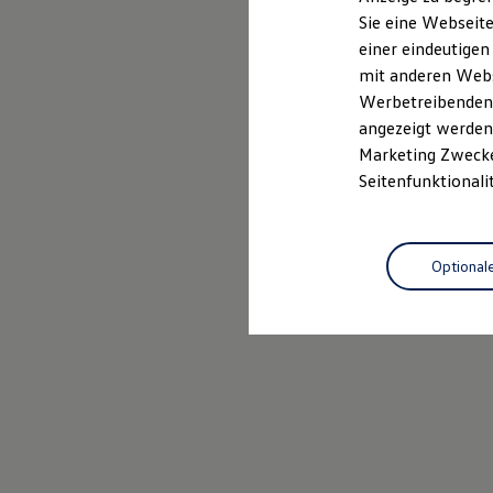
Elektrofahrzeugkonzepte
Sie eine Webseite
ID. EVERY1
einer eindeutigen
Reichweite
Reichweite der ID. Modelle
mit anderen Webse
Reichweite im Winter
Werbetreibenden,
Rekuperation
angezeigt werden 
Laden
Laden unterwegs
Marketing Zwecken
Laden Zuhause
Seitenfunktionali
Ladestationen finden
Ladezeitensimulator
Batterie
Sicherheit
Optional
Garantie und Lebensdauer
Nachhaltigkeit
Technologie
Kosten und Kauf
Verbrauchskosten
Kaufoptionen
E-Auto-Förderung
Software und Konnektivität
Die ID. Software 6
ID. Software Versionen und Updates
Digitale Extras
Schnittstellen zu Ihrem ID.