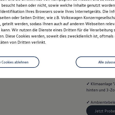
ENERG
 besucht haben oder nicht, sowie welche Inhalte genutzt worden s
 Identifikation Ihres Browsers sowie Ihres Internetgeräts. Die 
Mit dem
Golf
Va
iten oder Seiten Dritter, wie z.B. Volkswagen Konzerngesellsch
folgende Aussta
 geteilt werden, sodass Ihnen auch auf anderen Webseiten rel
kann. Wir nutzen die Dienste eines Dritten für die Verarbeitung 
✓
Vordersitze b
. Diese Cookies werden, soweit dies zweckdienlich ist, oftmals
täten von Dritten verlinkt.
✓
Spurwechselas
✓
Infotainment-
e Cookies ablehnen
Alle zulass
✓
4 Leichtmetal
✓
Klimaanlage "
hinten und 3-Z
✓
Ambientebele
Jetzt Probe