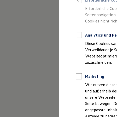
Erforderliche Co
Reifenpakete
Leasing
Erforderliche Coo
Leasing-Angebote
Seitennavigation 
Gebrauchtwagen Leasing
Cookies nicht rich
Junge Gebrauchtwagen-Leasing
(
Impressum & Rechtliches
)
Elektroauto Leasing
Kleinwagen-Leasing
Analytics und Pe
Leasing ohne Anzahlung
Finanzierung
Diese Cookies sa
Autokredit mit Schlussrate
Versicherungen und Garantien
Verweildauer je S
Kfz-Versicherung
Websiteoptimierun
Restschuldversicherungen
zuzuschneiden.
Garantien
Wartungsverträge
Geschäftskunden
Marketing
Professional Class bei Volkswagen
Großkunden
Wir nutzen diese 
Behörden
und außerhalb de
Direktkunden
Sonderfahrzeuge
unsere Webseite n
Anpfiff zum Gewinn
Seite bewegen. De
Elektromobilität
angepasste Inhalt
Elektroautos
ID. Tutorials
Anzeige zu begren