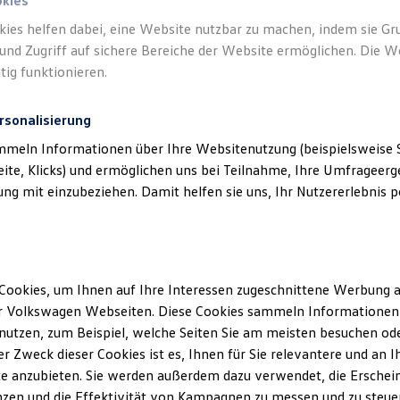
okies
kies helfen dabei, eine Website nutzbar zu machen, indem sie G
und Zugriff auf sichere Bereiche der Website ermöglichen. Die W
tig funktionieren.
rsonalisierung
mmeln Informationen über Ihre Websitenutzung (beispielsweise S
eite, Klicks) und ermöglichen uns bei Teilnahme, Ihre Umfrageerge
g mit einzubeziehen. Damit helfen sie uns, Ihr Nutzererlebnis pe
Cookies, um Ihnen auf Ihre Interessen zugeschnittene Werbung a
r Volkswagen Webseiten. Diese Cookies sammeln Informationen 
utzen, zum Beispiel, welche Seiten Sie am meisten besuchen oder
r Zweck dieser Cookies ist es, Ihnen für Sie relevantere und an I
e anzubieten. Sie werden außerdem dazu verwendet, die Erschein
ENERGY
zen und die Effektivität von Kampagnen zu messen und zu steuern