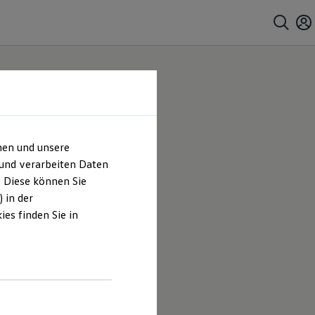
hen und unsere
 und verarbeiten Daten
. Diese können Sie
 in der
es finden Sie in