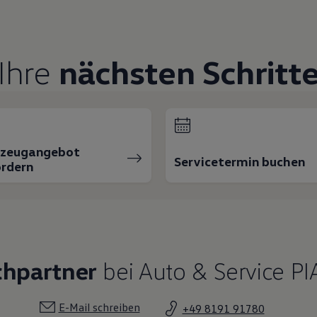
Ihre
nächsten Schritt
rzeugangebot
Servicetermin buchen
rdern
chpartner
bei Auto & Service P
E-Mail schreiben
+49 8191 91780