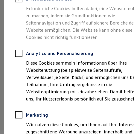
Reifenpakete
Leasing
Erforderliche Cookies helfen dabei, eine Website nu
Leasing-Angebote
zu machen, indem sie Grundfunktionen wie
Voll im Leben.
Gebrauchtwagen Leasing
Seitennavigation und Zugriff auf sichere Bereiche de
Junge Gebrauchtwagen-Leasing
Elektroauto Leasing
Website ermöglichen. Die Website kann ohne diese
Vollelektrisch.
Der
Kleinwagen-Leasing
Cookies nicht richtig funktionieren.
Leasing ohne Anzahlung
ID.3
Finanzierung
Autokredit mit Schlussrate
Analytics und Personalisierung
Versicherungen und Garantien
Kfz-Versicherung
Diese Cookies sammeln Informationen über Ihre
Restschuldversicherungen
Websitenutzung (beispielsweise Seitenaufrufe,
Garantien
Verweildauer je Seite, Klicks) und ermöglichen uns b
Wartungsverträge
Geschäftskunden
Teilnahme, Ihre Umfrageergebnisse in die
Professional Class bei Volkswagen
Websiteoptimierung mit einzubeziehen. Damit helfe
Großkunden
uns, Ihr Nutzererlebnis persönlich auf Sie zuzuschne
Behörden
Direktkunden
Sonderfahrzeuge
(
Impressum & Rechtliches
)
Marketing
Anpfiff zum Gewinn
Elektromobilität
Wir nutzen diese Cookies, um Ihnen auf Ihre Intere
Elektroautos
zugeschnittene Werbung anzuzeigen, innerhalb und
ID. Tutorials