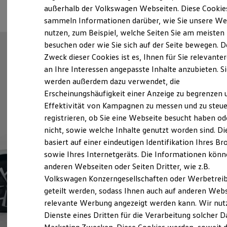
Elektrofahrzeugkonzepte
außerhalb der Volkswagen Webseiten. Diese Cookie
ID. EVERY1
sammeln Informationen darüber, wie Sie unsere We
Reichweite
nutzen, zum Beispiel, welche Seiten Sie am meisten
Reichweite der ID. Modelle
Reichweite im Winter
besuchen oder wie Sie sich auf der Seite bewegen. D
Rekuperation
Zweck dieser Cookies ist es, Ihnen für Sie relevante
Laden
an Ihre Interessen angepasste Inhalte anzubieten. S
Laden unterwegs
Laden Zuhause
werden außerdem dazu verwendet, die
Ladestationen finden
Erscheinungshäufigkeit einer Anzeige zu begrenzen 
Ladezeitensimulator
Effektivität von Kampagnen zu messen und zu steue
Batterie
Sicherheit
registrieren, ob Sie eine Webseite besucht haben od
Garantie und Lebensdauer
nicht, sowie welche Inhalte genutzt worden sind. Di
Nachhaltigkeit
basiert auf einer eindeutigen Identifikation Ihres B
Technologie
Kosten und Kauf
sowie Ihres Internetgeräts. Die Informationen kön
Verbrauchskosten
anderen Webseiten oder Seiten Dritter, wie z.B.
Kaufoptionen
Volkswagen Konzerngesellschaften oder Werbetrei
E-Auto-Förderung
Software und Konnektivität
geteilt werden, sodass Ihnen auch auf anderen Web
Die ID. Software 6
relevante Werbung angezeigt werden kann. Wir nut
ID. Software Versionen und Updates
Dienste eines Dritten für die Verarbeitung solcher D
Digitale Extras
Schnittstellen zu Ihrem ID.