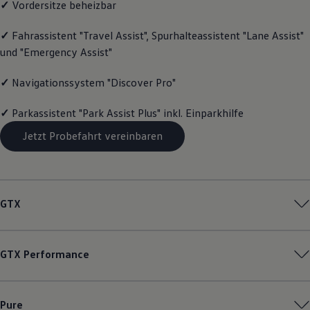
✓
Vordersitze beheizbar
Motorenöl und Flüssigkeiten
Räder und Reifen
✓
Fahrassistent "Travel Assist", Spurhalteassistent "Lane Assist"
Pannen- und Unfallhilfe
Economy Service
und "Emergency Assist"
Volkswagen Teile
Zubehör
✓
Navigationssystem "Discover Pro"
Modellspezifisches Zubehör
Schutz und Pflege
Transport
✓
Parkassistent "Park Assist Plus" inkl. Einparkhilfe
Entertainment und Elektronik
Individualisieren
Jetzt Probefahrt vereinbaren
Wallbox und Ladekabel
Digitale Extras
Dienste für Ihr Modell finden
Volkswagen Apps, Login und Shop
Handy und Fahrzeug verbinden
GTX
Updates für Software, Karten und Radio
Über Ihr Auto
Vorgängermodelle
Kundeninformationen
GTX
Performance
Volkswagen Kundenbetreuung
Warn- und Kontrollleuchten
Assistenzsysteme
Digitale Betriebsanleitung
Pure
Live Beratung