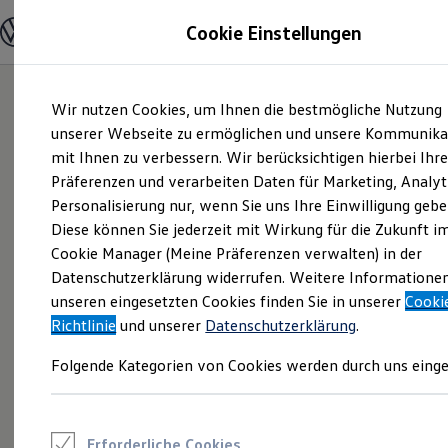
Modelle und Konfigurator
Cookie Einstellungen
Konfigurator
Modelle vergleichen
Konfiguration laden
Zum
Zum
Autosuche
Wir nutzen Cookies, um Ihnen die bestmögliche Nutzung
Hauptinhalt
Footer
Elektroautos
springen
springen
unserer Webseite zu ermöglichen und unsere Kommunika
ENERGY Sondermodelle
Nutzfahrzeuge
mit Ihnen zu verbessern. Wir berücksichtigen hierbei Ihr
SUV und CUV
Präferenzen und verarbeiten Daten für Marketing, Analyt
Familienautos
Personalisierung nur, wenn Sie uns Ihre Einwilligung gebe
Kombis
Kompaktwagen
Diese können Sie jederzeit mit Wirkung für die Zukunft i
Sportwagen
Cookie Manager (Meine Präferenzen verwalten) in der
Schnell verfügbare Fahrzeuge
Angebote und Produkte
Datenschutzerklärung widerrufen. Weitere Informatione
Aktuelle Angebote
unseren eingesetzten Cookies finden Sie in unserer
Cooki
E-Auto-Förderung
Richtlinie
und unserer
Datenschutzerklärung
.
Volkswagen Marktplatz
Die ENERGY Sondermodelle
Folgende Kategorien von Cookies werden durch uns einge
Junge Gebrauchtwagen und Gebrauchtwagen
Volkswagen Zertifizierte Gebrauchtwagen
Elektromobilität bei Gebrauchtwagen
Zubehör- und Serviceangebote
Saisonangebote
Erforderliche Cookies