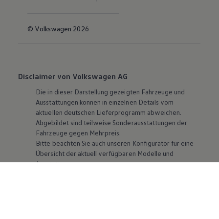
© Volkswagen 2026
Disclaimer von Volkswagen AG
Die in dieser Darstellung gezeigten Fahrzeuge und
Ausstattungen können in einzelnen Details vom
aktuellen deutschen Lieferprogramm abweichen.
Abgebildet sind teilweise Sonderausstattungen der
Fahrzeuge gegen Mehrpreis.
Bitte beachten Sie auch unseren Konfigurator für eine
Übersicht der aktuell verfügbaren Modelle und
Ausstattungen.
Die angegebenen Verbrauchs- und Emissionswerte
beziehen sich nicht auf ein einzelnes Fahrzeug und sind
nicht Bestandteil des Angebots, sondern dienen allein
Vergleichszwecken zwischen den verschiedenen