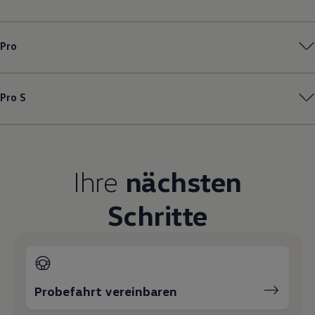
Magazin
Lifestyle
Transport
Pro
Familie
Elektromobilität
Volkswagen R
Pannen- und Unfallhilfe
Pro S
Volkswagen Kundenbetreuung
Ihre
nächsten
Schritte
Probefahrt vereinbaren