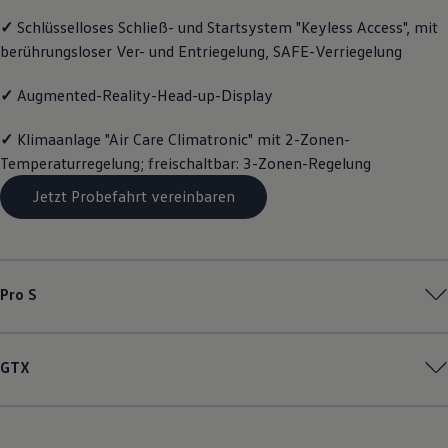
Motorenöl und Flüssigkeiten
✓
Schlüsselloses Schließ- und Startsystem "Keyless Access", mit
Räder und Reifen
berührungsloser Ver- und Entriegelung, SAFE-Verriegelung
Pannen- und Unfallhilfe
Economy Service
Volkswagen Teile
✓
Augmented-Reality-Head-up-Display
Zubehör
Modellspezifisches Zubehör
✓
Klimaanlage "Air Care Climatronic" mit 2-Zonen-
Schutz und Pflege
Transport
Temperaturregelung; freischaltbar: 3-Zonen-Regelung
Entertainment und Elektronik
Individualisieren
Jetzt Probefahrt vereinbaren
Wallbox und Ladekabel
Digitale Extras
Dienste für Ihr Modell finden
Volkswagen Apps, Login und Shop
Handy und Fahrzeug verbinden
Pro S
Updates für Software, Karten und Radio
Über Ihr Auto
Vorgängermodelle
Kundeninformationen
GTX
Volkswagen Kundenbetreuung
Warn- und Kontrollleuchten
Assistenzsysteme
Digitale Betriebsanleitung
Live Beratung