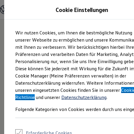
Modelle und Konfigurator
Cookie Einstellungen
Konfigurator
Modelle vergleichen
Konfiguration laden
Zum
Zum
Autosuche
Wir nutzen Cookies, um Ihnen die bestmögliche Nutzung
Hauptinhalt
Footer
Elektroautos
springen
springen
unserer Webseite zu ermöglichen und unsere Kommunika
ENERGY Sondermodelle
Nutzfahrzeuge
mit Ihnen zu verbessern. Wir berücksichtigen hierbei Ihr
SUV und CUV
Präferenzen und verarbeiten Daten für Marketing, Analyt
Familienautos
Personalisierung nur, wenn Sie uns Ihre Einwilligung gebe
Kombis
Kompaktwagen
Diese können Sie jederzeit mit Wirkung für die Zukunft i
Sportwagen
Cookie Manager (Meine Präferenzen verwalten) in der
Schnell verfügbare Fahrzeuge
Angebote und Produkte
Datenschutzerklärung widerrufen. Weitere Informatione
Aktuelle Angebote
unseren eingesetzten Cookies finden Sie in unserer
Cooki
E-Auto-Förderung
Richtlinie
und unserer
Datenschutzerklärung
.
Volkswagen Marktplatz
Die ENERGY Sondermodelle
Folgende Kategorien von Cookies werden durch uns einge
Junge Gebrauchtwagen und Gebrauchtwagen
Volkswagen Zertifizierte Gebrauchtwagen
Elektromobilität bei Gebrauchtwagen
Zubehör- und Serviceangebote
Saisonangebote
Erforderliche Cookies