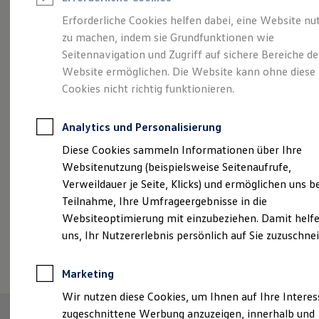
Reifenpakete
Leasing
Erforderliche Cookies helfen dabei, eine Website nu
Leasing-Angebote
zu machen, indem sie Grundfunktionen wie
Größer. Entspannter.
Gebrauchtwagen Leasing
Seitennavigation und Zugriff auf sichere Bereiche de
Junge Gebrauchtwagen-Leasing
Elektroauto Leasing
Website ermöglichen. Die Website kann ohne diese
Reichweiter.
Der ID.7.
Kleinwagen-Leasing
Cookies nicht richtig funktionieren.
Leasing ohne Anzahlung
Finanzierung
Autokredit mit Schlussrate
Analytics und Personalisierung
Versicherungen und Garantien
Kfz-Versicherung
Diese Cookies sammeln Informationen über Ihre
Restschuldversicherungen
Websitenutzung (beispielsweise Seitenaufrufe,
Garantien
Verweildauer je Seite, Klicks) und ermöglichen uns b
Wartungsverträge
Geschäftskunden
Teilnahme, Ihre Umfrageergebnisse in die
Professional Class bei Volkswagen
Websiteoptimierung mit einzubeziehen. Damit helfe
Großkunden
uns, Ihr Nutzererlebnis persönlich auf Sie zuzuschne
Behörden
(
Impressum & Rechtliches
)
Direktkunden
Sonderfahrzeuge
Marketing
Anpfiff zum Gewinn
Elektromobilität
Wir nutzen diese Cookies, um Ihnen auf Ihre Intere
Elektroautos
zugeschnittene Werbung anzuzeigen, innerhalb und
ID. Tutorials