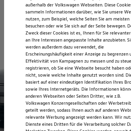
Elektrofahrzeugkonzepte
außerhalb der Volkswagen Webseiten. Diese Cookie
ID. EVERY1
sammeln Informationen darüber, wie Sie unsere We
Reichweite
nutzen, zum Beispiel, welche Seiten Sie am meisten
Reichweite der ID. Modelle
Reichweite im Winter
besuchen oder wie Sie sich auf der Seite bewegen. D
Rekuperation
Zweck dieser Cookies ist es, Ihnen für Sie relevante
Laden
an Ihre Interessen angepasste Inhalte anzubieten. S
Laden unterwegs
Laden Zuhause
werden außerdem dazu verwendet, die
Ladestationen finden
Erscheinungshäufigkeit einer Anzeige zu begrenzen 
Ladezeitensimulator
Effektivität von Kampagnen zu messen und zu steue
Batterie
Sicherheit
registrieren, ob Sie eine Webseite besucht haben od
Garantie und Lebensdauer
nicht, sowie welche Inhalte genutzt worden sind. Di
Nachhaltigkeit
basiert auf einer eindeutigen Identifikation Ihres B
Technologie
Kosten und Kauf
sowie Ihres Internetgeräts. Die Informationen kön
Verbrauchskosten
anderen Webseiten oder Seiten Dritter, wie z.B.
Kaufoptionen
Volkswagen Konzerngesellschaften oder Werbetrei
E-Auto-Förderung
Software und Konnektivität
geteilt werden, sodass Ihnen auch auf anderen Web
Die ID. Software 6
relevante Werbung angezeigt werden kann. Wir nut
ID. Software Versionen und Updates
Dienste eines Dritten für die Verarbeitung solcher D
Digitale Extras
Schnittstellen zu Ihrem ID.