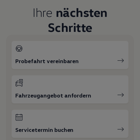
Magazin
Ihre
nächsten
Lifestyle
Transport
Familie
Schritte
Elektromobilität
Volkswagen R
Pannen- und Unfallhilfe
Volkswagen Kundenbetreuung
Probefahrt vereinbaren
Fahrzeugangebot anfordern
Servicetermin buchen