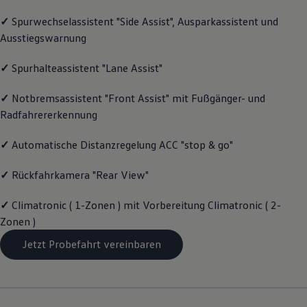
Motorenöl und Flüssigkeiten
✓
Spurwechselassistent "Side Assist", Ausparkassistent und
Räder und Reifen
Pannen- und Unfallhilfe
Ausstiegswarnung
Economy Service
Volkswagen Teile
✓
Spurhalteassistent "Lane Assist"
Zubehör
Modellspezifisches Zubehör
Schutz und Pflege
✓
Notbremsassistent "Front Assist" mit Fußgänger- und
Transport
Radfahrererkennung
Entertainment und Elektronik
Individualisieren
✓
Automatische Distanzregelung ACC "stop & go"
Wallbox und Ladekabel
Digitale Extras
Dienste für Ihr Modell finden
✓
Rückfahrkamera "Rear View"
Volkswagen Apps, Login und Shop
Handy und Fahrzeug verbinden
✓
Climatronic ( 1-Zonen ) mit Vorbereitung Climatronic ( 2-
Updates für Software, Karten und Radio
Über Ihr Auto
Zonen )
Vorgängermodelle
Jetzt Probefahrt vereinbaren
Kundeninformationen
Volkswagen Kundenbetreuung
Warn- und Kontrollleuchten
Assistenzsysteme
Digitale Betriebsanleitung
Live Beratung