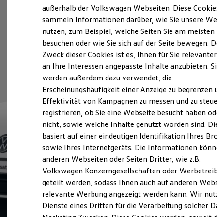
Elektrofahrzeugkonzepte
außerhalb der Volkswagen Webseiten. Diese Cookie
ID. EVERY1
sammeln Informationen darüber, wie Sie unsere We
Reichweite
nutzen, zum Beispiel, welche Seiten Sie am meisten
Reichweite der ID. Modelle
Reichweite im Winter
besuchen oder wie Sie sich auf der Seite bewegen. D
Rekuperation
Zweck dieser Cookies ist es, Ihnen für Sie relevante
Laden
an Ihre Interessen angepasste Inhalte anzubieten. S
Laden unterwegs
Laden Zuhause
werden außerdem dazu verwendet, die
Ladestationen finden
Erscheinungshäufigkeit einer Anzeige zu begrenzen 
Ladezeitensimulator
Effektivität von Kampagnen zu messen und zu steue
Batterie
Sicherheit
registrieren, ob Sie eine Webseite besucht haben od
Garantie und Lebensdauer
nicht, sowie welche Inhalte genutzt worden sind. Di
Nachhaltigkeit
basiert auf einer eindeutigen Identifikation Ihres B
Technologie
Kosten und Kauf
sowie Ihres Internetgeräts. Die Informationen kön
Verbrauchskosten
anderen Webseiten oder Seiten Dritter, wie z.B.
Kaufoptionen
Volkswagen Konzerngesellschaften oder Werbetrei
E-Auto-Förderung
Software und Konnektivität
geteilt werden, sodass Ihnen auch auf anderen Web
Die ID. Software 6
relevante Werbung angezeigt werden kann. Wir nut
ID. Software Versionen und Updates
Dienste eines Dritten für die Verarbeitung solcher D
Digitale Extras
Schnittstellen zu Ihrem ID.