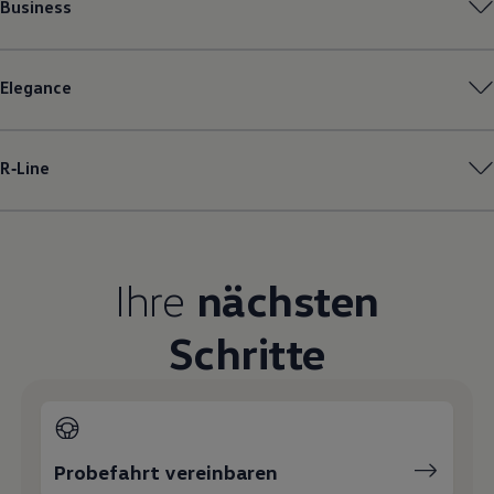
Business
Magazin
Lifestyle
Transport
Familie
Elegance
Elektromobilität
Volkswagen R
Pannen- und Unfallhilfe
Volkswagen Kundenbetreuung
R‑Line
Ihre
nächsten
Schritte
Probefahrt vereinbaren