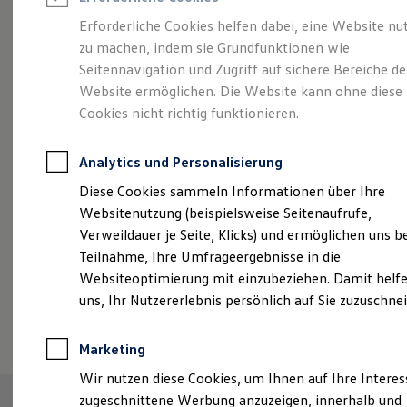
Reifenpakete
Leasing
Erforderliche Cookies helfen dabei, eine Website nu
Leasing-Angebote
zu machen, indem sie Grundfunktionen wie
Eleganzschön
Gebrauchtwagen Leasing
Seitennavigation und Zugriff auf sichere Bereiche de
Junge Gebrauchtwagen-Leasing
Elektroauto Leasing
Website ermöglichen. Die Website kann ohne diese
großartig.
Der Passat.
Kleinwagen-Leasing
Cookies nicht richtig funktionieren.
Leasing ohne Anzahlung
Finanzierung
Autokredit mit Schlussrate
Analytics und Personalisierung
Versicherungen und Garantien
Kfz-Versicherung
Diese Cookies sammeln Informationen über Ihre
Restschuldversicherungen
Websitenutzung (beispielsweise Seitenaufrufe,
Garantien
Verweildauer je Seite, Klicks) und ermöglichen uns b
Wartungsverträge
Geschäftskunden
Teilnahme, Ihre Umfrageergebnisse in die
Professional Class bei Volkswagen
Websiteoptimierung mit einzubeziehen. Damit helfe
Großkunden
uns, Ihr Nutzererlebnis persönlich auf Sie zuzuschne
Behörden
(
Impressum & Rechtliches
)
Direktkunden
Sonderfahrzeuge
Marketing
Anpfiff zum Gewinn
Elektromobilität
Wir nutzen diese Cookies, um Ihnen auf Ihre Intere
Elektroautos
zugeschnittene Werbung anzuzeigen, innerhalb und
ID. Tutorials