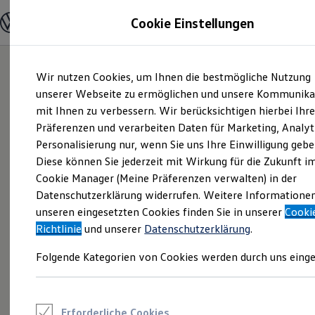
Modelle und Konfigurator
Cookie Einstellungen
Konfigurator
Modelle vergleichen
Konfiguration laden
Zum
Zum
Autosuche
Wir nutzen Cookies, um Ihnen die bestmögliche Nutzung
Hauptinhalt
Footer
Elektroautos
springen
springen
unserer Webseite zu ermöglichen und unsere Kommunika
ENERGY Sondermodelle
Nutzfahrzeuge
mit Ihnen zu verbessern. Wir berücksichtigen hierbei Ihr
SUV und CUV
Präferenzen und verarbeiten Daten für Marketing, Analyt
Familienautos
Personalisierung nur, wenn Sie uns Ihre Einwilligung gebe
Kombis
Kompaktwagen
Diese können Sie jederzeit mit Wirkung für die Zukunft i
Sportwagen
Cookie Manager (Meine Präferenzen verwalten) in der
Schnell verfügbare Fahrzeuge
Angebote und Produkte
Datenschutzerklärung widerrufen. Weitere Informatione
Aktuelle Angebote
unseren eingesetzten Cookies finden Sie in unserer
Cooki
E-Auto-Förderung
Richtlinie
und unserer
Datenschutzerklärung
.
Volkswagen Marktplatz
Die ENERGY Sondermodelle
Folgende Kategorien von Cookies werden durch uns einge
Junge Gebrauchtwagen und Gebrauchtwagen
Volkswagen Zertifizierte Gebrauchtwagen
Elektromobilität bei Gebrauchtwagen
Zubehör- und Serviceangebote
Saisonangebote
Erforderliche Cookies