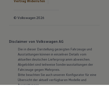
Vertrag Widerrufen
© Volkswagen 2026
Disclaimer von Volkswagen AG
Die in dieser Darstellung gezeigten Fahrzeuge und
Ausstattungen können in einzelnen Details vom
aktuellen deutschen Lieferprogramm abweichen.
Abgebildet sind teilweise Sonderausstattungen der
Fahrzeuge gegen Mehrpreis.
Bitte beachten Sie auch unseren Konfigurator für eine
Übersicht der aktuell verfügbaren Modelle und
Ausstattungen.
Die angegebenen Verbrauchs- und Emissionswerte
beziehen sich nicht auf ein einzelnes Fahrzeug und sind
nicht Bestandteil des Angebots, sondern dienen allein
Vergleichszwecken zwischen den verschiedenen