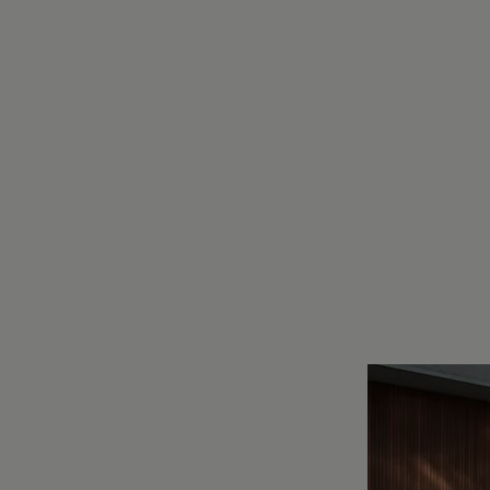
Motorenöl und Flüssigkeiten
Räder und Reifen
Pannen- und Unfallhilfe
Economy Service
Volkswagen Teile
Zubehör
Modellspezifisches Zubehör
Schutz und Pflege
Transport
Entertainment und Elektronik
Individualisieren
Wallbox und Ladekabel
Digitale Extras
Dienste für Ihr Modell finden
Volkswagen Apps, Login und Shop
Handy und Fahrzeug verbinden
Updates für Software, Karten und Radio
Über Ihr Auto
Vorgängermodelle
Kundeninformationen
Volkswagen Kundenbetreuung
Warn- und Kontrollleuchten
Assistenzsysteme
Digitale Betriebsanleitung
Live Beratung