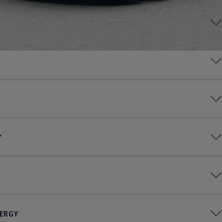
Y
ERGY