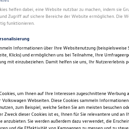
okies
kies helfen dabei, eine Website nutzbar zu machen, indem sie G
und Zugriff auf sichere Bereiche der Website ermöglichen. Die W
tig funktionieren.
rsonalisierung
mmeln Informationen über Ihre Websitenutzung (beispielsweise S
eite, Klicks) und ermöglichen uns bei Teilnahme, Ihre Umfrageerge
g mit einzubeziehen. Damit helfen sie uns, Ihr Nutzererlebnis pe
Cookies, um Ihnen auf Ihre Interessen zugeschnittene Werbung a
r Volkswagen Webseiten. Diese Cookies sammeln Informationen 
utzen, zum Beispiel, welche Seiten Sie am meisten besuchen oder
r Zweck dieser Cookies ist es, Ihnen für Sie relevantere und an I
e anzubieten. Sie werden außerdem dazu verwendet, die Erschein
ID.4
ENERGY
zen und die Effektivität von Kampagnen zu messen und zu steuern