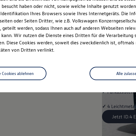
Aussta
 besucht haben oder nicht, sowie welche Inhalte genutzt worden s
 Identifikation Ihres Browsers sowie Ihres Internetgeräts. Die 
✓
Multifunktion
iten oder Seiten Dritter, wie z.B. Volkswagen Konzerngesellsch
 geteilt werden, sodass Ihnen auch auf anderen Webseiten rel
✓
"Easy Open & 
kann. Wir nutzen die Dienste eines Dritten für die Verarbeitung 
Schließung, mit
. Diese Cookies werden, soweit dies zweckdienlich ist, oftmals
täten von Dritten verlinkt.
✓
Fahrassistent
Assist"
e Cookies ablehnen
Alle zulass
✓
Navigationss
✓
Parkassistent 
✓
4 Leichtmetal
Jetzt ID.4