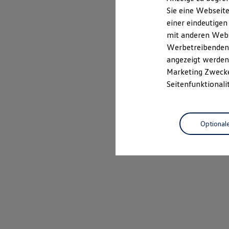
Elektrofahrzeugkonzepte
Sie eine Webseite
ID. EVERY1
einer eindeutigen
Reichweite
Reichweite der ID. Modelle
mit anderen Webse
Reichweite im Winter
Werbetreibenden,
Rekuperation
angezeigt werden 
Laden
Laden unterwegs
Marketing Zwecken
Laden Zuhause
Seitenfunktionali
Ladestationen finden
Ladezeitensimulator
Batterie
Sicherheit
Optional
Garantie und Lebensdauer
Nachhaltigkeit
Technologie
Kosten und Kauf
Verbrauchskosten
Kaufoptionen
E-Auto-Förderung
Software und Konnektivität
Die ID. Software 6
ID. Software Versionen und Updates
Digitale Extras
Schnittstellen zu Ihrem ID.