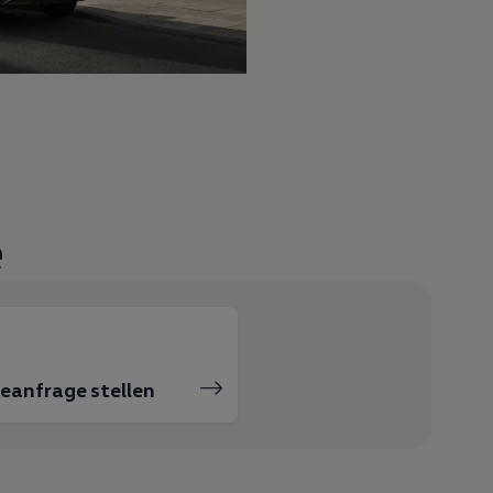
e
ceanfrage stellen