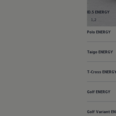
ID.5
ENERGY
1
,
2
Polo
ENERGY
Taigo
ENERGY
T‑Cross
ENERG
Golf
ENERGY
Golf
Variant
EN