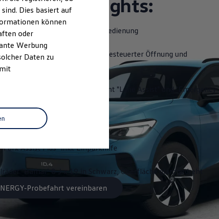
ttungshighlights:
ind. Dies basiert auf
Informationen können
slenkrad beheizbar, mit Touch-Bedienung
aften oder
evante Werbung
Close" - Heckklappe mit sensorgesteuerter Öffnung und
solcher Daten zu
 Fernentriegelung
 mit
 "Travel Assist", Spurhalteassistent "Lane Assist" und "Emergency
en
ystem "Discover Pro"
"Park Assist Plus" inkl. Einparkhilfe
lräder "Hamar" 8 J x 19 in Schwarz, Oberfläche glanzgedreht
 ENERGY-Probefahrt vereinbaren