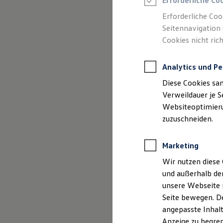
Erforderliche Co
Reifenpakete
Leasing
Erforderliche Coo
Leasing-Angebote
Seitennavigation 
Gebrauchtwagen Leasing
Cookies nicht rich
Junge Gebrauchtwagen-Leasing
Elektroauto Leasing
Kleinwagen-Leasing
Analytics und Pe
Leasing ohne Anzahlung
(
Impressum & Rechtliches
)
Finanzierung
Diese Cookies sa
Autokredit mit Schlussrate
Versicherungen und Garantien
Verweildauer je S
Kfz-Versicherung
Websiteoptimierun
Restschuldversicherungen
zuzuschneiden.
Garantien
Wartungsverträge
Geschäftskunden
Marketing
Professional Class bei Volkswagen
Großkunden
Wir nutzen diese 
Behörden
und außerhalb de
Direktkunden
Sonderfahrzeuge
unsere Webseite n
Anpfiff zum Gewinn
Seite bewegen. De
Elektromobilität
angepasste Inhalt
Elektroautos
ID. Tutorials
Anzeige zu begren