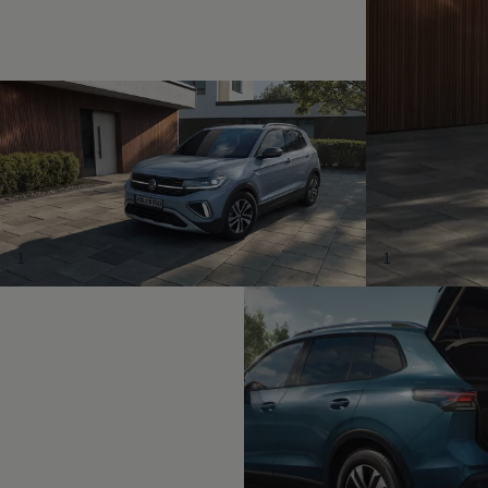
Magazin
Lifestyle
Transport
Familie
Elektromobilität
Volkswagen R
Pannen- und Unfallhilfe
Volkswagen Kundenbetreuung
1
1