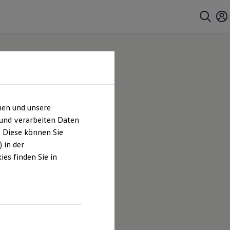
hen und unsere
 und verarbeiten Daten
. Diese können Sie
 in der
es finden Sie in