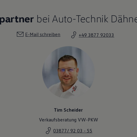
partner
bei Auto-Technik Dähn
E-Mail schreiben
+49 3877 92033
Tim Scheider
Verkaufsberatung VW-PKW
03877/ 92 03 - 55