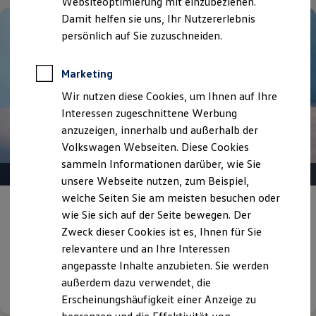
Websiteoptimierung mit einzubeziehen.
Elektrofahrzeugkonzepte
Damit helfen sie uns, Ihr Nutzererlebnis
ID. EVERY1
Reichweite
persönlich auf Sie zuzuschneiden.
Reichweite der ID. Modelle
Reichweite im Winter
Rekuperation
Marketing
Laden
Wir nutzen diese Cookies, um Ihnen auf Ihre
Laden unterwegs
Laden Zuhause
Interessen zugeschnittene Werbung
Ladestationen finden
anzuzeigen, innerhalb und außerhalb der
Ladezeitensimulator
Volkswagen Webseiten. Diese Cookies
Batterie
Sicherheit
sammeln Informationen darüber, wie Sie
Garantie und Lebensdauer
unsere Webseite nutzen, zum Beispiel,
Nachhaltigkeit
welche Seiten Sie am meisten besuchen oder
Technologie
Gepflegt, geprüft und für gut befunden.
Kosten und Kauf
wie Sie sich auf der Seite bewegen. Der
Verbrauchskosten
Volkswagen Zertifizierte
Zweck dieser Cookies ist es, Ihnen für Sie
Kaufoptionen
Gebrauchtwagen.
relevantere und an Ihre Interessen
E-Auto-Förderung
Software und Konnektivität
angepasste Inhalte anzubieten. Sie werden
Die ID. Software 6
außerdem dazu verwendet, die
Details ansehen
ID. Software Versionen und Updates
Erscheinungshäufigkeit einer Anzeige zu
Digitale Extras
Schnittstellen zu Ihrem ID.