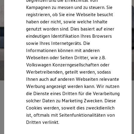
begrenzen und die Effektivität von
Hybridautos
Kampagnen zu messen und zu steuern. Sie
Marke und Erlebnis
registrieren, ob Sie eine Webseite besucht
Volkswagen R und R Experience
R-Modelle
haben oder nicht, sowie welche Inhalte
R Experience
genutzt worden sind. Dies basiert auf einer
Driving Experience
eindeutigen Identifikation Ihres Browsers
Volkswagen entdecken
Werkbesichtigung
sowie Ihres Internetgeräts. Die
Factory visit
Informationen können mit anderen
Lifestyle Shop
Webseiten oder Seiten Dritter, wie z.B.
T-Roc Kollektion
Golf Kollektion
Volkswagen Konzerngesellschaften oder
ID. Kollektion
Werbetreibenden, geteilt werden, sodass
Volkswagen Kollektion
Ihnen auch auf anderen Webseiten relevante
R-Kollektion
GTI Kollektion
Werbung angezeigt werden kann. Wir nutzen
Fußball Drop
Privatkunden
die Dienste eines Dritten für die Verarbeitung
we drive football
solcher Daten zu Marketing Zwecken. Diese
#wedriveproud
Staatliche Förderung, Steuervorteile und
Besitzer und Service
Cookies werden, soweit dies zweckdienlich
intelligente Stromtarife
– jetzt über die
myVolkswagen
ist, oftmals mit Seitenfunktionalitäten von
Software Updates
neuen ID. Modelle informieren.
Dritten verlinkt.
Service und Ersatzteile
Inspektion und HU/AU
Reparaturen und Checks