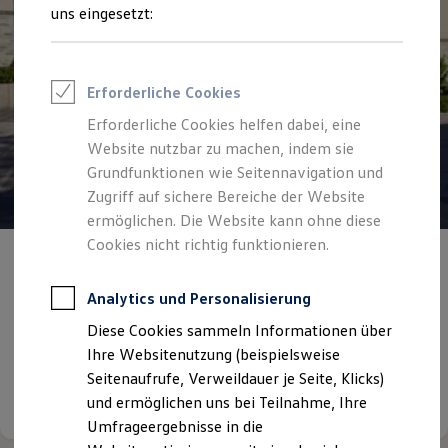
Reifenpakete
uns eingesetzt:
Leasing
Leasing-Angebote
Gebrauchtwagen Leasing
Junge Gebrauchtwagen-Leasing
Erforderliche Cookies
Elektroauto Leasing
Kleinwagen-Leasing
Erforderliche Cookies helfen dabei, eine
Leasing ohne Anzahlung
Website nutzbar zu machen, indem sie
Finanzierung
Autokredit mit Schlussrate
Grundfunktionen wie Seitennavigation und
Versicherungen und Garantien
Zugriff auf sichere Bereiche der Website
Kfz-Versicherung
ermöglichen. Die Website kann ohne diese
Restschuldversicherungen
Garantien
Cookies nicht richtig funktionieren.
Wartungsverträge
Angebot gültig bis 31.12.2026
Privatkunden
Geschäftskunden
Professional Class bei Volkswagen
Analytics und Personalisierung
Angebote für Menschen mit Behinderung
Großkunden
Diese Cookies sammeln Informationen über
Behörden
Günstige Raten bei nur 0,99 % effektivem Jahreszins!
Direktkunden
Ihre Websitenutzung (beispielsweise
Sonderfahrzeuge
Seitenaufrufe, Verweildauer je Seite, Klicks)
Anpfiff zum Gewinn
Details ansehen
und ermöglichen uns bei Teilnahme, Ihre
Elektromobilität
Elektroautos
Umfrageergebnisse in die
ID. Tutorials