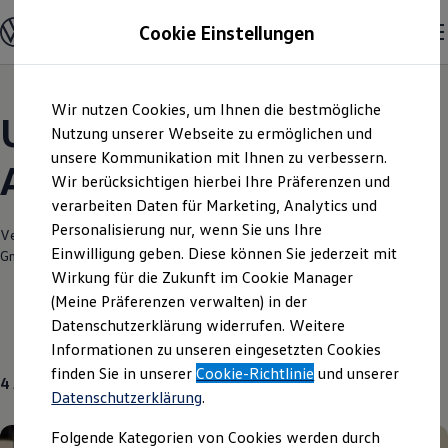
Modelle und Konfigurator
Cookie Einstellungen
Konfigurator
Modelle vergleichen
Konfiguration laden
Zum
Zum
Autosuche
Wir nutzen Cookies, um Ihnen die bestmögliche
Hauptinhalt
Footer
Elektroautos
Unsere aktuellen
springen
springen
Nutzung unserer Webseite zu ermöglichen und
ENERGY Sondermodelle
Nutzfahrzeuge
unsere Kommunikation mit Ihnen zu verbessern.
Angebote und mehr
SUV und CUV
Wir berücksichtigen hierbei Ihre Präferenzen und
Familienautos
verarbeiten Daten für Marketing, Analytics und
Kombis
Kompaktwagen
Personalisierung nur, wenn Sie uns Ihre
Verantwortlich für die Inhalte auf dieser Seite ist die Auto-Zellmann
Sportwagen
Einwilligung geben. Diese können Sie jederzeit mit
GmbH
(
Impressum & Rechtliches
)
Schnell verfügbare Fahrzeuge
Angebote und Produkte
Wirkung für die Zukunft im Cookie Manager
Aktuelle Angebote
(Meine Präferenzen verwalten) in der
E-Auto-Förderung
Datenschutzerklärung widerrufen. Weitere
Volkswagen Marktplatz
Neuwagen
Gebrauchtwagen
Informationen zu unseren eingesetzten Cookies
Die ENERGY Sondermodelle
Junge Gebrauchtwagen und Gebrauchtwagen
finden Sie in unserer
Cookie-Richtlinie
und unserer
4
Angebote
Volkswagen Zertifizierte Gebrauchtwagen
Datenschutzerklärung
.
Elektromobilität bei Gebrauchtwagen
Zubehör- und Serviceangebote
Folgende Kategorien von Cookies werden durch
Saisonangebote