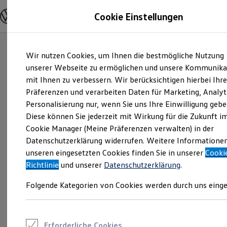
Modelle und Konfigurator
Cookie Einstellungen
Konfigurator
Modelle vergleichen
Konfiguration laden
Zum
Zum
Autosuche
Wir nutzen Cookies, um Ihnen die bestmögliche Nutzung
Hauptinhalt
Footer
Elektroautos
springen
springen
unserer Webseite zu ermöglichen und unsere Kommunika
ENERGY Sondermodelle
Nutzfahrzeuge
mit Ihnen zu verbessern. Wir berücksichtigen hierbei Ihr
SUV und CUV
Präferenzen und verarbeiten Daten für Marketing, Analyt
Familienautos
Personalisierung nur, wenn Sie uns Ihre Einwilligung gebe
Kombis
Kompaktwagen
Diese können Sie jederzeit mit Wirkung für die Zukunft i
Sportwagen
Cookie Manager (Meine Präferenzen verwalten) in der
Schnell verfügbare Fahrzeuge
Angebote und Produkte
Datenschutzerklärung widerrufen. Weitere Informatione
Aktuelle Angebote
unseren eingesetzten Cookies finden Sie in unserer
Cooki
E-Auto-Förderung
Richtlinie
und unserer
Datenschutzerklärung
.
Volkswagen Marktplatz
Die ENERGY Sondermodelle
Folgende Kategorien von Cookies werden durch uns einge
Junge Gebrauchtwagen und Gebrauchtwagen
Volkswagen Zertifizierte Gebrauchtwagen
Elektromobilität bei Gebrauchtwagen
Zubehör- und Serviceangebote
Saisonangebote
Erforderliche Cookies