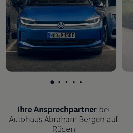
Magazin
Lifestyle
Transport
Familie
Elektromobilität
Volkswagen R
Pannen- und Unfallhilfe
Volkswagen Kundenbetreuung
Ihre Ansprechpartner
bei
Autohaus Abraham Bergen auf
Rügen