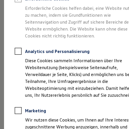
Reifenpakete
Leasing
Erforderliche Cookies helfen dabei, eine Website nu
Leasing-Angebote
zu machen, indem sie Grundfunktionen wie
Eine Spur Extra.
Der
Gebrauchtwagen Leasing
Seitennavigation und Zugriff auf sichere Bereiche de
Junge Gebrauchtwagen-Leasing
Elektroauto Leasing
Website ermöglichen. Die Website kann ohne diese
neue vollelektrische
Kleinwagen-Leasing
Cookies nicht richtig funktionieren.
Leasing ohne Anzahlung
ID. Polo
Finanzierung
Autokredit mit Schlussrate
Analytics und Personalisierung
Versicherungen und Garantien
Kfz-Versicherung
Diese Cookies sammeln Informationen über Ihre
Restschuldversicherungen
Websitenutzung (beispielsweise Seitenaufrufe,
Garantien
Verweildauer je Seite, Klicks) und ermöglichen uns b
Wartungsverträge
Geschäftskunden
Teilnahme, Ihre Umfrageergebnisse in die
Professional Class bei Volkswagen
Websiteoptimierung mit einzubeziehen. Damit helfe
Großkunden
uns, Ihr Nutzererlebnis persönlich auf Sie zuzuschne
Behörden
Direktkunden
Sonderfahrzeuge
(
Impressum & Rechtliches
)
Marketing
Anpfiff zum Gewinn
Elektromobilität
Wir nutzen diese Cookies, um Ihnen auf Ihre Intere
Elektroautos
zugeschnittene Werbung anzuzeigen, innerhalb und
ID. Tutorials