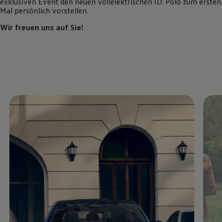
exklusiven Event den neuen vollelektrischen
ID. Polo
zum ersten
Motorenöl und Flüssigkeiten
Mal persönlich vorstellen.
Räder und Reifen
Pannen- und Unfallhilfe
Wir freuen uns auf Sie!
Economy Service
Volkswagen Teile
Zubehör
Modellspezifisches Zubehör
Schutz und Pflege
Transport
Entertainment und Elektronik
Individualisieren
Wallbox und Ladekabel
Digitale Extras
Dienste für Ihr Modell finden
Volkswagen Apps, Login und Shop
Handy und Fahrzeug verbinden
Updates für Software, Karten und Radio
Über Ihr Auto
Vorgängermodelle
Kundeninformationen
Volkswagen Kundenbetreuung
Warn- und Kontrollleuchten
Assistenzsysteme
Digitale Betriebsanleitung
Live Beratung