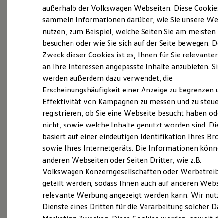
Elektrofahrzeugkonzepte
außerhalb der Volkswagen Webseiten. Diese Cookie
ID. EVERY1
sammeln Informationen darüber, wie Sie unsere We
Reichweite
Probefahrt vereinbaren
nutzen, zum Beispiel, welche Seiten Sie am meisten
Reichweite der ID. Modelle
Reichweite im Winter
besuchen oder wie Sie sich auf der Seite bewegen. D
Rekuperation
Zweck dieser Cookies ist es, Ihnen für Sie relevante
Laden
an Ihre Interessen angepasste Inhalte anzubieten. S
Laden unterwegs
Laden Zuhause
werden außerdem dazu verwendet, die
Fahrzeugangebot anfordern
Ladestationen finden
Erscheinungshäufigkeit einer Anzeige zu begrenzen 
Ladezeitensimulator
Effektivität von Kampagnen zu messen und zu steue
Batterie
Sicherheit
registrieren, ob Sie eine Webseite besucht haben od
Garantie und Lebensdauer
nicht, sowie welche Inhalte genutzt worden sind. Di
Nachhaltigkeit
Servicetermin buchen
basiert auf einer eindeutigen Identifikation Ihres B
Technologie
Kosten und Kauf
sowie Ihres Internetgeräts. Die Informationen kön
Verbrauchskosten
anderen Webseiten oder Seiten Dritter, wie z.B.
Kaufoptionen
Volkswagen Konzerngesellschaften oder Werbetrei
E-Auto-Förderung
Software und Konnektivität
geteilt werden, sodass Ihnen auch auf anderen Web
Serviceanfrage stellen
Die ID. Software 6
relevante Werbung angezeigt werden kann. Wir nut
ID. Software Versionen und Updates
Dienste eines Dritten für die Verarbeitung solcher D
Digitale Extras
Schnittstellen zu Ihrem ID.