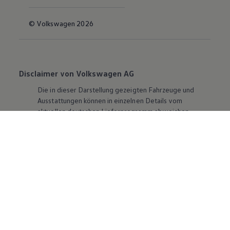
© Volkswagen 2026
Disclaimer von Volkswagen AG
Die in dieser Darstellung gezeigten Fahrzeuge und
Ausstattungen können in einzelnen Details vom
aktuellen deutschen Lieferprogramm abweichen.
Abgebildet sind teilweise Sonderausstattungen der
Fahrzeuge gegen Mehrpreis.
Bitte beachten Sie auch unseren Konfigurator für eine
Übersicht der aktuell verfügbaren Modelle und
Ausstattungen.
Die angegebenen Verbrauchs- und Emissionswerte
beziehen sich nicht auf ein einzelnes Fahrzeug und sind
nicht Bestandteil des Angebots, sondern dienen allein
Vergleichszwecken zwischen den verschiedenen
Fahrzeugtypen. Zusatzausstattungen und
Zubehör