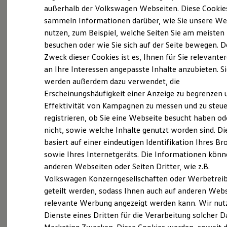
Elektrofahrzeugkonzepte
außerhalb der Volkswagen Webseiten. Diese Cookie
(
Impressum & Rechtliches
)
ID. EVERY1
sammeln Informationen darüber, wie Sie unsere We
Reichweite
nutzen, zum Beispiel, welche Seiten Sie am meisten
Reichweite der ID. Modelle
Reichweite im Winter
besuchen oder wie Sie sich auf der Seite bewegen. D
Rekuperation
Zweck dieser Cookies ist es, Ihnen für Sie relevante
Laden
an Ihre Interessen angepasste Inhalte anzubieten. S
Laden unterwegs
Probefahrt vereinbaren
Laden Zuhause
werden außerdem dazu verwendet, die
Ladestationen finden
Erscheinungshäufigkeit einer Anzeige zu begrenzen 
Ladezeitensimulator
Effektivität von Kampagnen zu messen und zu steue
Batterie
Sicherheit
registrieren, ob Sie eine Webseite besucht haben od
Garantie und Lebensdauer
nicht, sowie welche Inhalte genutzt worden sind. Di
Fahrzeugangebot anfordern
Nachhaltigkeit
basiert auf einer eindeutigen Identifikation Ihres B
Technologie
Kosten und Kauf
sowie Ihres Internetgeräts. Die Informationen kön
Verbrauchskosten
anderen Webseiten oder Seiten Dritter, wie z.B.
Kaufoptionen
Volkswagen Konzerngesellschaften oder Werbetrei
E-Auto-Förderung
Servicetermin buchen
Software und Konnektivität
geteilt werden, sodass Ihnen auch auf anderen Web
Die ID. Software 6
relevante Werbung angezeigt werden kann. Wir nut
ID. Software Versionen und Updates
Dienste eines Dritten für die Verarbeitung solcher D
Digitale Extras
Schnittstellen zu Ihrem ID.