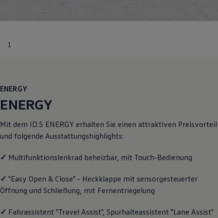
Motorenöl und Flüssigkeiten
Räder und Reifen
Pannen- und Unfallhilfe
Economy Service
Volkswagen Teile
1
Zubehör
Modellspezifisches Zubehör
Schutz und Pflege
Transport
Entertainment und Elektronik
ENERGY
Individualisieren
ENERGY
Wallbox und Ladekabel
Digitale Extras
Dienste für Ihr Modell finden
Mit dem ID.5
ENERGY
erhalten Sie einen attraktiven Preisvorteil
Volkswagen Apps, Login und Shop
und folgende Ausstattungshighlights:
Handy und Fahrzeug verbinden
Updates für Software, Karten und Radio
Über Ihr Auto
✓
Multifunktionslenkrad beheizbar, mit Touch-Bedienung
Vorgängermodelle
Kundeninformationen
✓
"Easy Open & Close" - Heckklappe mit sensorgesteuerter
Volkswagen Kundenbetreuung
Öffnung und Schließung, mit Fernentriegelung
Warn- und Kontrollleuchten
Assistenzsysteme
Digitale Betriebsanleitung
✓
Fahrassistent "Travel Assist", Spurhalteassistent "Lane Assist"
Live Beratung