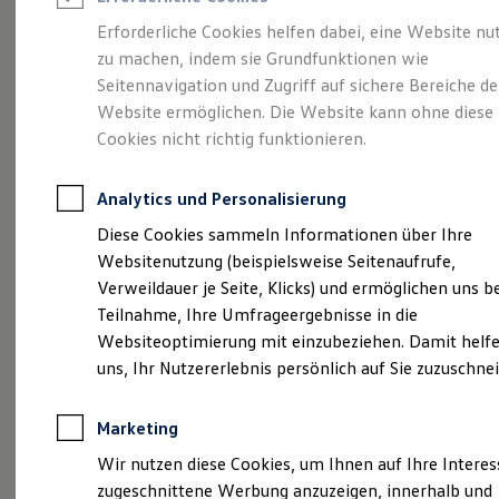
Reifenpakete
Leasing
Erforderliche Cookies helfen dabei, eine Website nu
Leasing-Angebote
zu machen, indem sie Grundfunktionen wie
Stilvollelektrisch.
Der
Gebrauchtwagen Leasing
Seitennavigation und Zugriff auf sichere Bereiche de
Junge Gebrauchtwagen-Leasing
Elektroauto Leasing
Website ermöglichen. Die Website kann ohne diese
ID.5
Kleinwagen-Leasing
Cookies nicht richtig funktionieren.
Leasing ohne Anzahlung
Finanzierung
Autokredit mit Schlussrate
Analytics und Personalisierung
Versicherungen und Garantien
Kfz-Versicherung
Diese Cookies sammeln Informationen über Ihre
Restschuldversicherungen
Websitenutzung (beispielsweise Seitenaufrufe,
Garantien
Verweildauer je Seite, Klicks) und ermöglichen uns b
Wartungsverträge
Geschäftskunden
Teilnahme, Ihre Umfrageergebnisse in die
Professional Class bei Volkswagen
Websiteoptimierung mit einzubeziehen. Damit helfe
Großkunden
(
Impressum & Rechtliches
)
uns, Ihr Nutzererlebnis persönlich auf Sie zuzuschne
Behörden
Direktkunden
Sonderfahrzeuge
Marketing
Anpfiff zum Gewinn
Elektromobilität
Wir nutzen diese Cookies, um Ihnen auf Ihre Intere
Elektroautos
zugeschnittene Werbung anzuzeigen, innerhalb und
ID. Tutorials