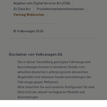
Angaben zum Digital Services Act (DSA)
EU Data Act
Produktsicherheitsinformationen
Vertrag Widerrufen
© Volkswagen 2026
Disclaimer von Volkswagen AG
Die in dieser Darstellung gezeigten Fahrzeuge und
Ausstattungen können in einzelnen Details vom
aktuellen deutschen Lieferprogramm abweichen.
Abgebildet sind teilweise Sonderausstattungen der
Fahrzeuge gegen Mehrpreis.
Bitte beachten Sie auch unseren Konfigurator für eine
Übersicht der aktuell verfügbaren Modelle und
Ausstattungen.
Die angegebenen Verbrauchs- und Emissionswerte