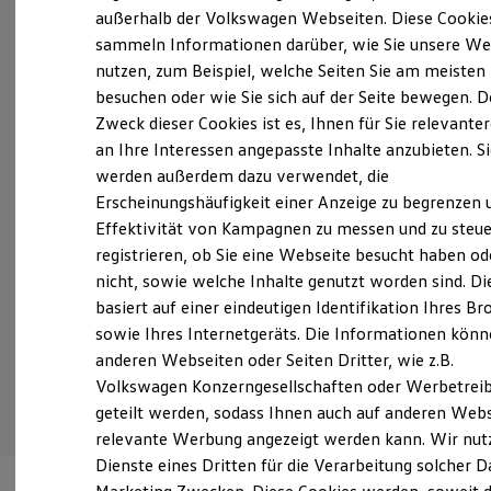
Probefahrt vereinbaren
Elektrofahrzeugkonzepte
außerhalb der Volkswagen Webseiten. Diese Cookie
ID. EVERY1
sammeln Informationen darüber, wie Sie unsere We
Reichweite
nutzen, zum Beispiel, welche Seiten Sie am meisten
Reichweite der ID. Modelle
Reichweite im Winter
besuchen oder wie Sie sich auf der Seite bewegen. D
Rekuperation
Zweck dieser Cookies ist es, Ihnen für Sie relevante
Fahrzeugangebot anfordern
Laden
an Ihre Interessen angepasste Inhalte anzubieten. S
Laden unterwegs
Laden Zuhause
werden außerdem dazu verwendet, die
Ladestationen finden
Erscheinungshäufigkeit einer Anzeige zu begrenzen 
Ladezeitensimulator
Effektivität von Kampagnen zu messen und zu steue
Batterie
Servicetermin buchen
Sicherheit
registrieren, ob Sie eine Webseite besucht haben od
Garantie und Lebensdauer
nicht, sowie welche Inhalte genutzt worden sind. Di
Nachhaltigkeit
basiert auf einer eindeutigen Identifikation Ihres B
Technologie
Kosten und Kauf
sowie Ihres Internetgeräts. Die Informationen kön
Verbrauchskosten
anderen Webseiten oder Seiten Dritter, wie z.B.
Serviceanfrage stellen
Kaufoptionen
Volkswagen Konzerngesellschaften oder Werbetrei
E-Auto-Förderung
Software und Konnektivität
geteilt werden, sodass Ihnen auch auf anderen Web
Die ID. Software 6
relevante Werbung angezeigt werden kann. Wir nut
ID. Software Versionen und Updates
Dienste eines Dritten für die Verarbeitung solcher D
Digitale Extras
Schnittstellen zu Ihrem ID.