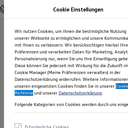
Modelle und Konfigurator
Cookie Einstellungen
Konfigurator
Modelle vergleichen
Konfiguration laden
Zum
Zum
Autosuche
Wir nutzen Cookies, um Ihnen die bestmögliche Nutzung
Hauptinhalt
Footer
Elektroautos
springen
springen
unserer Webseite zu ermöglichen und unsere Kommunika
ENERGY Sondermodelle
Nutzfahrzeuge
mit Ihnen zu verbessern. Wir berücksichtigen hierbei Ihr
SUV und CUV
Präferenzen und verarbeiten Daten für Marketing, Analyt
Familienautos
Personalisierung nur, wenn Sie uns Ihre Einwilligung gebe
Kombis
Kompaktwagen
Diese können Sie jederzeit mit Wirkung für die Zukunft i
Sportwagen
Cookie Manager (Meine Präferenzen verwalten) in der
Schnell verfügbare Fahrzeuge
Angebote und Produkte
Datenschutzerklärung widerrufen. Weitere Informatione
Aktuelle Angebote
unseren eingesetzten Cookies finden Sie in unserer
Cooki
E-Auto-Förderung
Richtlinie
und unserer
Datenschutzerklärung
.
Volkswagen Marktplatz
Die ENERGY Sondermodelle
Folgende Kategorien von Cookies werden durch uns einge
Junge Gebrauchtwagen und Gebrauchtwagen
Volkswagen Zertifizierte Gebrauchtwagen
Elektromobilität bei Gebrauchtwagen
Zubehör- und Serviceangebote
Saisonangebote
Erforderliche Cookies