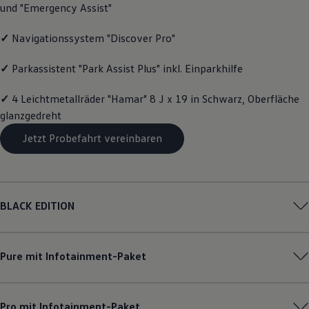
und "Emergency Assist"
Magazin
Lifestyle
Transport
✓
Navigationssystem "Discover Pro"
Familie
Elektromobilität
✓
Parkassistent "Park Assist Plus" inkl. Einparkhilfe
Volkswagen R
Pannen- und Unfallhilfe
✓
4 Leichtmetallräder "Hamar" 8 J x 19 in Schwarz, Oberfläche
Volkswagen Kundenbetreuung
glanzgedreht
Jetzt Probefahrt vereinbaren
BLACK EDITION
Pure mit Infotainment-Paket
Pro mit Infotainment-Paket