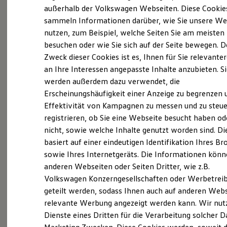
Elektrofahrzeugkonzepte
außerhalb der Volkswagen Webseiten. Diese Cookie
ID. EVERY1
sammeln Informationen darüber, wie Sie unsere We
Reichweite
Probefahrt vereinbaren
nutzen, zum Beispiel, welche Seiten Sie am meisten
Reichweite der ID. Modelle
Reichweite im Winter
besuchen oder wie Sie sich auf der Seite bewegen. D
Rekuperation
Zweck dieser Cookies ist es, Ihnen für Sie relevante
Laden
an Ihre Interessen angepasste Inhalte anzubieten. S
Laden unterwegs
Laden Zuhause
werden außerdem dazu verwendet, die
Fahrzeugangebot anfordern
Ladestationen finden
Erscheinungshäufigkeit einer Anzeige zu begrenzen 
Ladezeitensimulator
Effektivität von Kampagnen zu messen und zu steue
Batterie
Sicherheit
registrieren, ob Sie eine Webseite besucht haben od
Garantie und Lebensdauer
nicht, sowie welche Inhalte genutzt worden sind. Di
Nachhaltigkeit
Servicetermin buchen
basiert auf einer eindeutigen Identifikation Ihres B
Technologie
Kosten und Kauf
sowie Ihres Internetgeräts. Die Informationen kön
Verbrauchskosten
anderen Webseiten oder Seiten Dritter, wie z.B.
Kaufoptionen
Volkswagen Konzerngesellschaften oder Werbetrei
E-Auto-Förderung
Software und Konnektivität
geteilt werden, sodass Ihnen auch auf anderen Web
Serviceanfrage stellen
Die ID. Software 6
relevante Werbung angezeigt werden kann. Wir nut
ID. Software Versionen und Updates
Dienste eines Dritten für die Verarbeitung solcher D
Digitale Extras
Schnittstellen zu Ihrem ID.