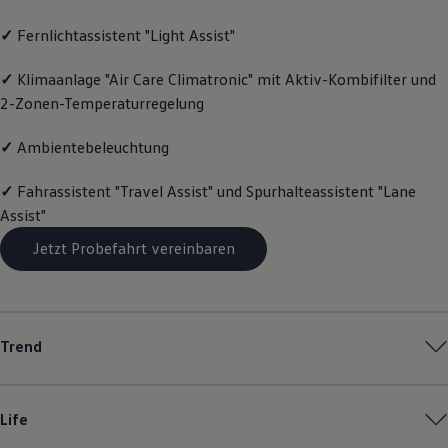
Magazin
✓
Fernlichtassistent "Light Assist"
Lifestyle
Transport
Familie
✓
Klimaanlage "Air Care Climatronic" mit Aktiv-Kombifilter und
Elektromobilität
2-Zonen-Temperaturregelung
Volkswagen R
Pannen- und Unfallhilfe
Volkswagen Kundenbetreuung
✓
Ambientebeleuchtung
✓
Fahrassistent "Travel Assist" und Spurhalteassistent "Lane
Assist"
Jetzt Probefahrt vereinbaren
Trend
Life