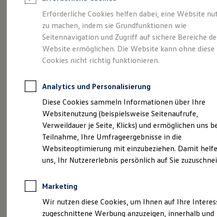
Reifenpakete
Leasing
Erforderliche Cookies helfen dabei, eine Website nu
Leasing-Angebote
zu machen, indem sie Grundfunktionen wie
Kompakt.
Gebrauchtwagen Leasing
Seitennavigation und Zugriff auf sichere Bereiche de
Junge Gebrauchtwagen-Leasing
Elektroauto Leasing
Website ermöglichen. Die Website kann ohne diese
Charismatisch. Coupé.
Kleinwagen-Leasing
Cookies nicht richtig funktionieren.
Leasing ohne Anzahlung
Der Taigo.
Finanzierung
Autokredit mit Schlussrate
Analytics und Personalisierung
Versicherungen und Garantien
Kfz-Versicherung
Diese Cookies sammeln Informationen über Ihre
Restschuldversicherungen
Websitenutzung (beispielsweise Seitenaufrufe,
Garantien
Verweildauer je Seite, Klicks) und ermöglichen uns b
Wartungsverträge
Geschäftskunden
Teilnahme, Ihre Umfrageergebnisse in die
Professional Class bei Volkswagen
Websiteoptimierung mit einzubeziehen. Damit helfe
Großkunden
uns, Ihr Nutzererlebnis persönlich auf Sie zuzuschne
Behörden
Direktkunden
Sonderfahrzeuge
(
Impressum & Rechtliches
)
Marketing
Anpfiff zum Gewinn
Elektromobilität
Wir nutzen diese Cookies, um Ihnen auf Ihre Intere
Elektroautos
zugeschnittene Werbung anzuzeigen, innerhalb und
ID. Tutorials