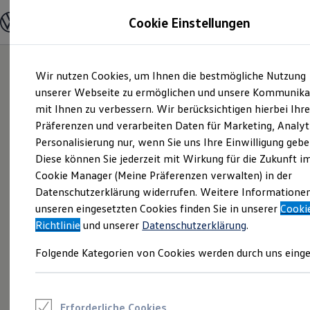
Modelle und Konfigurator
Cookie Einstellungen
Konfigurator
Modelle vergleichen
Konfiguration laden
Zum
Zum
Autosuche
Wir nutzen Cookies, um Ihnen die bestmögliche Nutzung
Hauptinhalt
Footer
Elektroautos
springen
springen
unserer Webseite zu ermöglichen und unsere Kommunika
ENERGY Sondermodelle
Nutzfahrzeuge
mit Ihnen zu verbessern. Wir berücksichtigen hierbei Ihr
SUV und CUV
Präferenzen und verarbeiten Daten für Marketing, Analyt
Familienautos
Personalisierung nur, wenn Sie uns Ihre Einwilligung gebe
Kombis
Kompaktwagen
Diese können Sie jederzeit mit Wirkung für die Zukunft i
Sportwagen
Cookie Manager (Meine Präferenzen verwalten) in der
Schnell verfügbare Fahrzeuge
Angebote und Produkte
Datenschutzerklärung widerrufen. Weitere Informatione
Aktuelle Angebote
unseren eingesetzten Cookies finden Sie in unserer
Cooki
E-Auto-Förderung
Richtlinie
und unserer
Datenschutzerklärung
.
Volkswagen Marktplatz
Die ENERGY Sondermodelle
Folgende Kategorien von Cookies werden durch uns einge
Junge Gebrauchtwagen und Gebrauchtwagen
Volkswagen Zertifizierte Gebrauchtwagen
Elektromobilität bei Gebrauchtwagen
Zubehör- und Serviceangebote
Saisonangebote
Erforderliche Cookies