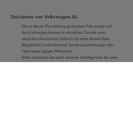
Disclaimer von Volkswagen AG
Die in dieser Darstellung gezeigten Fahrzeuge und
Ausstattungen können in einzelnen Details vom
aktuellen deutschen Lieferprogramm abweichen.
Abgebildet sind teilweise Sonderausstattungen der
Fahrzeuge gegen Mehrpreis.
Bitte beachten Sie auch unseren Konfigurator für eine
Übersicht der aktuell verfügbaren Modelle und
Ausstattungen.
Die angegebenen Verbrauchs- und Emissionswerte
beziehen sich nicht auf ein einzelnes Fahrzeug und sind
nicht Bestandteil des Angebots, sondern dienen allein
Vergleichszwecken zwischen den verschiedenen
Fahrzeugtypen. Zusatzausstattungen und
Zubehör
(Anbauteile, Reifenformat usw.) können relevante
Fahrzeugparameter, wie
z. B.
Gewicht, Rollwiderstand
und Aerodynamik verändern und neben Witterungs-
und Verkehrsbedingungen sowie dem individuellen