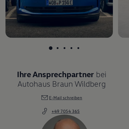
Magazin
Lifestyle
Transport
Familie
Elektromobilität
Volkswagen R
Pannen- und Unfallhilfe
Volkswagen Kundenbetreuung
Ihre Ansprechpartner
bei
Autohaus Braun Wildberg
E-Mail schreiben
+49 7054 365