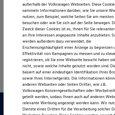
Elektrofahrzeugkonzepte
außerhalb der Volkswagen Webseiten. Diese Cookie
ID. EVERY1
sammeln Informationen darüber, wie Sie unsere We
Reichweite
Probefahrt vereinbaren
nutzen, zum Beispiel, welche Seiten Sie am meisten
Reichweite der ID. Modelle
Reichweite im Winter
besuchen oder wie Sie sich auf der Seite bewegen. D
Rekuperation
Zweck dieser Cookies ist es, Ihnen für Sie relevante
Laden
an Ihre Interessen angepasste Inhalte anzubieten. S
Laden unterwegs
Laden Zuhause
werden außerdem dazu verwendet, die
Fahrzeugangebot anfordern
Ladestationen finden
Erscheinungshäufigkeit einer Anzeige zu begrenzen 
Ladezeitensimulator
Effektivität von Kampagnen zu messen und zu steue
Batterie
Sicherheit
registrieren, ob Sie eine Webseite besucht haben od
Garantie und Lebensdauer
nicht, sowie welche Inhalte genutzt worden sind. Di
Nachhaltigkeit
Serviceanfrage stellen
basiert auf einer eindeutigen Identifikation Ihres B
Technologie
Kosten und Kauf
sowie Ihres Internetgeräts. Die Informationen kön
Verbrauchskosten
anderen Webseiten oder Seiten Dritter, wie z.B.
Kaufoptionen
Volkswagen Konzerngesellschaften oder Werbetrei
E-Auto-Förderung
Software und Konnektivität
geteilt werden, sodass Ihnen auch auf anderen Web
Die ID. Software 6
relevante Werbung angezeigt werden kann. Wir nut
ID. Software Versionen und Updates
Dienste eines Dritten für die Verarbeitung solcher D
Digitale Extras
Schnittstellen zu Ihrem ID.