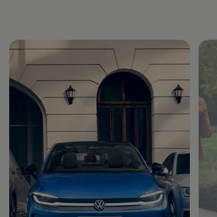
Motorenöl und Flüssigkeiten
Räder und Reifen
Pannen- und Unfallhilfe
Economy Service
Volkswagen Teile
Zubehör
Modellspezifisches Zubehör
Schutz und Pflege
Transport
Entertainment und Elektronik
Individualisieren
Wallbox und Ladekabel
Digitale Extras
Dienste für Ihr Modell finden
Volkswagen Apps, Login und Shop
Handy und Fahrzeug verbinden
Updates für Software, Karten und Radio
Über Ihr Auto
Vorgängermodelle
Kundeninformationen
Volkswagen Kundenbetreuung
Warn- und Kontrollleuchten
Assistenzsysteme
Digitale Betriebsanleitung
Live Beratung