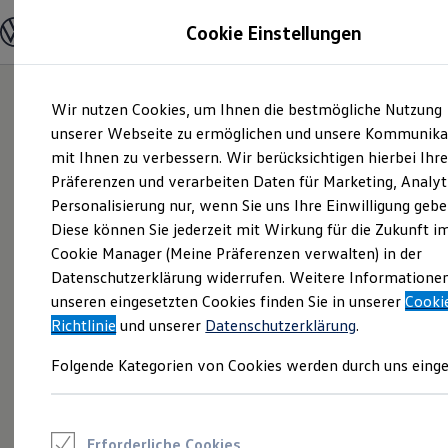
Modelle und Konfigurator
Cookie Einstellungen
Konfigurator
Modelle vergleichen
Konfiguration laden
Zum
Zum
Autosuche
Wir nutzen Cookies, um Ihnen die bestmögliche Nutzung
Hauptinhalt
Footer
Elektroautos
springen
springen
unserer Webseite zu ermöglichen und unsere Kommunika
ENERGY Sondermodelle
Nutzfahrzeuge
mit Ihnen zu verbessern. Wir berücksichtigen hierbei Ihr
SUV und CUV
Präferenzen und verarbeiten Daten für Marketing, Analyt
Familienautos
Personalisierung nur, wenn Sie uns Ihre Einwilligung gebe
Kombis
Kompaktwagen
Diese können Sie jederzeit mit Wirkung für die Zukunft i
Sportwagen
Cookie Manager (Meine Präferenzen verwalten) in der
Schnell verfügbare Fahrzeuge
Angebote und Produkte
Datenschutzerklärung widerrufen. Weitere Informatione
Aktuelle Angebote
unseren eingesetzten Cookies finden Sie in unserer
Cooki
E-Auto-Förderung
Richtlinie
und unserer
Datenschutzerklärung
.
Volkswagen Marktplatz
Die ENERGY Sondermodelle
Folgende Kategorien von Cookies werden durch uns einge
Junge Gebrauchtwagen und Gebrauchtwagen
Volkswagen Zertifizierte Gebrauchtwagen
Elektromobilität bei Gebrauchtwagen
Zubehör- und Serviceangebote
Saisonangebote
Erforderliche Cookies