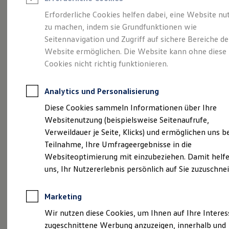
Reifenpakete
Leasing
Erforderliche Cookies helfen dabei, eine Website nu
Leasing-Angebote
zu machen, indem sie Grundfunktionen wie
Eine Spur Extra.
Der
Gebrauchtwagen Leasing
Seitennavigation und Zugriff auf sichere Bereiche de
Junge Gebrauchtwagen-Leasing
Elektroauto Leasing
Website ermöglichen. Die Website kann ohne diese
neue vollelektrische
Kleinwagen-Leasing
Cookies nicht richtig funktionieren.
Leasing ohne Anzahlung
ID. Polo
Finanzierung
Autokredit mit Schlussrate
Analytics und Personalisierung
Versicherungen und Garantien
Kfz-Versicherung
Diese Cookies sammeln Informationen über Ihre
Restschuldversicherungen
Websitenutzung (beispielsweise Seitenaufrufe,
Garantien
Verweildauer je Seite, Klicks) und ermöglichen uns b
Wartungsverträge
Geschäftskunden
Teilnahme, Ihre Umfrageergebnisse in die
Professional Class bei Volkswagen
Websiteoptimierung mit einzubeziehen. Damit helfe
Großkunden
uns, Ihr Nutzererlebnis persönlich auf Sie zuzuschne
Behörden
Direktkunden
Sonderfahrzeuge
(
Impressum & Rechtliches
)
Marketing
Anpfiff zum Gewinn
Elektromobilität
Wir nutzen diese Cookies, um Ihnen auf Ihre Intere
Elektroautos
zugeschnittene Werbung anzuzeigen, innerhalb und
ID. Tutorials