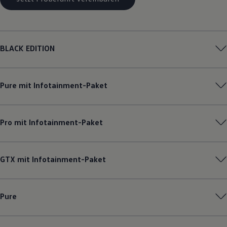
Magazin
Lifestyle
Transport
Familie
Elektromobilität
BLACK EDITION
Volkswagen R
Pannen- und Unfallhilfe
Volkswagen Kundenbetreuung
Pure mit Infotainment-Paket
Pro mit Infotainment-Paket
GTX mit Infotainment-Paket
Pure