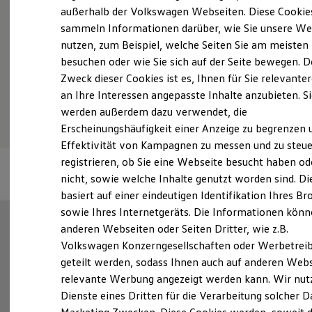
Elektrofahrzeugkonzepte
außerhalb der Volkswagen Webseiten. Diese Cookie
Probefahrt vereinbaren
ID. EVERY1
sammeln Informationen darüber, wie Sie unsere We
Reichweite
nutzen, zum Beispiel, welche Seiten Sie am meisten
Reichweite der ID. Modelle
Reichweite im Winter
besuchen oder wie Sie sich auf der Seite bewegen. D
Rekuperation
Zweck dieser Cookies ist es, Ihnen für Sie relevante
Laden
Fahrzeugangebot anfordern
an Ihre Interessen angepasste Inhalte anzubieten. S
Laden unterwegs
Laden Zuhause
werden außerdem dazu verwendet, die
Ladestationen finden
Erscheinungshäufigkeit einer Anzeige zu begrenzen 
Ladezeitensimulator
Effektivität von Kampagnen zu messen und zu steue
Batterie
Sicherheit
registrieren, ob Sie eine Webseite besucht haben od
Garantie und Lebensdauer
nicht, sowie welche Inhalte genutzt worden sind. Di
Nachhaltigkeit
basiert auf einer eindeutigen Identifikation Ihres B
Technologie
Kosten und Kauf
sowie Ihres Internetgeräts. Die Informationen kön
Verbrauchskosten
anderen Webseiten oder Seiten Dritter, wie z.B.
Kaufoptionen
Volkswagen Konzerngesellschaften oder Werbetrei
E-Auto-Förderung
Software und Konnektivität
geteilt werden, sodass Ihnen auch auf anderen Web
Die ID. Software 6
relevante Werbung angezeigt werden kann. Wir nut
ID. Software Versionen und Updates
Dienste eines Dritten für die Verarbeitung solcher D
Digitale Extras
Schnittstellen zu Ihrem ID.