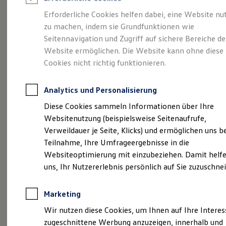
Reifenpakete
Leasing
Erforderliche Cookies helfen dabei, eine Website nu
Leasing-Angebote
zu machen, indem sie Grundfunktionen wie
Stilvollelektrisch.
Der
Gebrauchtwagen Leasing
Seitennavigation und Zugriff auf sichere Bereiche de
Junge Gebrauchtwagen-Leasing
Elektroauto Leasing
Website ermöglichen. Die Website kann ohne diese
ID.5
Kleinwagen-Leasing
Cookies nicht richtig funktionieren.
Leasing ohne Anzahlung
Finanzierung
Autokredit mit Schlussrate
Analytics und Personalisierung
Versicherungen und Garantien
Kfz-Versicherung
Diese Cookies sammeln Informationen über Ihre
Restschuldversicherungen
Websitenutzung (beispielsweise Seitenaufrufe,
Garantien
Verweildauer je Seite, Klicks) und ermöglichen uns b
Wartungsverträge
Geschäftskunden
Teilnahme, Ihre Umfrageergebnisse in die
Professional Class bei Volkswagen
Websiteoptimierung mit einzubeziehen. Damit helfe
Großkunden
uns, Ihr Nutzererlebnis persönlich auf Sie zuzuschne
Behörden
(
Impressum & Rechtliches
)
Direktkunden
Sonderfahrzeuge
Marketing
Anpfiff zum Gewinn
Elektromobilität
Wir nutzen diese Cookies, um Ihnen auf Ihre Intere
Elektroautos
zugeschnittene Werbung anzuzeigen, innerhalb und
ID. Tutorials