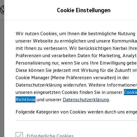
Modelle und Konfigurator
Cookie Einstellungen
Konfigurator
Modelle vergleichen
Konfiguration laden
Zum
Zum
Autosuche
Wir nutzen Cookies, um Ihnen die bestmögliche Nutzung
Hauptinhalt
Footer
Elektroautos
springen
springen
unserer Webseite zu ermöglichen und unsere Kommunika
ENERGY Sondermodelle
Nutzfahrzeuge
mit Ihnen zu verbessern. Wir berücksichtigen hierbei Ihr
SUV und CUV
Präferenzen und verarbeiten Daten für Marketing, Analyt
Familienautos
Personalisierung nur, wenn Sie uns Ihre Einwilligung gebe
Kombis
Kompaktwagen
Diese können Sie jederzeit mit Wirkung für die Zukunft i
Sportwagen
Cookie Manager (Meine Präferenzen verwalten) in der
Schnell verfügbare Fahrzeuge
Angebote und Produkte
Datenschutzerklärung widerrufen. Weitere Informatione
Aktuelle Angebote
unseren eingesetzten Cookies finden Sie in unserer
Cooki
E-Auto-Förderung
Richtlinie
und unserer
Datenschutzerklärung
.
Volkswagen Marktplatz
Die ENERGY Sondermodelle
Folgende Kategorien von Cookies werden durch uns einge
Junge Gebrauchtwagen und Gebrauchtwagen
Volkswagen Zertifizierte Gebrauchtwagen
Elektromobilität bei Gebrauchtwagen
Zubehör- und Serviceangebote
Saisonangebote
Erforderliche Cookies