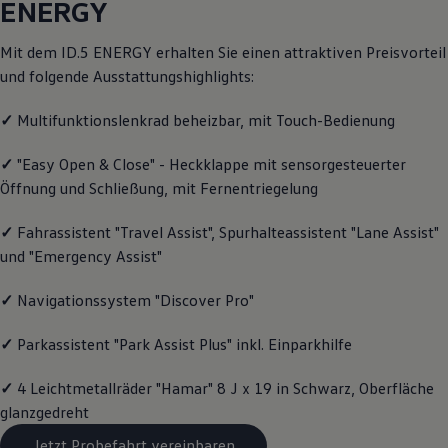
ENERGY
Motorenöl und Flüssigkeiten
Räder und Reifen
Pannen- und Unfallhilfe
Mit dem ID.5
ENERGY
erhalten Sie einen attraktiven Preisvorteil
Economy Service
und folgende Ausstattungshighlights:
Volkswagen Teile
Zubehör
✓
Multifunktionslenkrad beheizbar, mit Touch-Bedienung
Modellspezifisches Zubehör
Schutz und Pflege
Transport
✓
"Easy Open & Close" - Heckklappe mit sensorgesteuerter
Entertainment und Elektronik
Öffnung und Schließung, mit Fernentriegelung
Individualisieren
Wallbox und Ladekabel
Digitale Extras
✓
Fahrassistent "Travel Assist", Spurhalteassistent "Lane Assist"
Dienste für Ihr Modell finden
und "Emergency Assist"
Volkswagen Apps, Login und Shop
Handy und Fahrzeug verbinden
✓
Navigationssystem "Discover Pro"
Updates für Software, Karten und Radio
Über Ihr Auto
Vorgängermodelle
✓
Parkassistent "Park Assist Plus" inkl. Einparkhilfe
Kundeninformationen
Volkswagen Kundenbetreuung
✓
4 Leichtmetallräder "Hamar" 8 J x 19 in Schwarz, Oberfläche
Warn- und Kontrollleuchten
Assistenzsysteme
glanzgedreht
Digitale Betriebsanleitung
Jetzt Probefahrt vereinbaren
Live Beratung