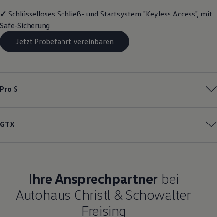
Magazin
✓
Schlüsselloses Schließ- und Startsystem "Keyless Access", mit
Lifestyle
Safe-Sicherung
Transport
Familie
Jetzt Probefahrt vereinbaren
Elektromobilität
Volkswagen R
Pannen- und Unfallhilfe
Volkswagen Kundenbetreuung
Pro S
GTX
Ihre Ansprechpartner
bei
Autohaus Christl & Schowalter
Freising