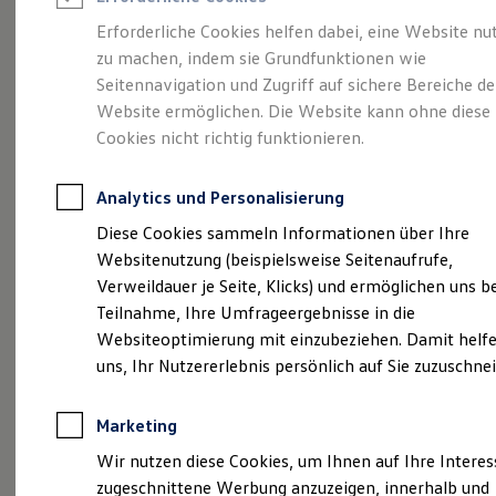
Reifenpakete
Leasing
Erforderliche Cookies helfen dabei, eine Website nu
Leasing-Angebote
zu machen, indem sie Grundfunktionen wie
Der ID.7 Tourer
Gebrauchtwagen Leasing
Seitennavigation und Zugriff auf sichere Bereiche de
Junge Gebrauchtwagen-Leasing
Elektroauto Leasing
Website ermöglichen. Die Website kann ohne diese
Kleinwagen-Leasing
Cookies nicht richtig funktionieren.
Leasing ohne Anzahlung
Finanzierung
Autokredit mit Schlussrate
Analytics und Personalisierung
Versicherungen und Garantien
Kfz-Versicherung
Diese Cookies sammeln Informationen über Ihre
Restschuldversicherungen
Websitenutzung (beispielsweise Seitenaufrufe,
Garantien
Verweildauer je Seite, Klicks) und ermöglichen uns b
Wartungsverträge
Geschäftskunden
Teilnahme, Ihre Umfrageergebnisse in die
(
Impressum & Rechtliches
)
Professional Class bei Volkswagen
Websiteoptimierung mit einzubeziehen. Damit helfe
Großkunden
uns, Ihr Nutzererlebnis persönlich auf Sie zuzuschne
Behörden
Direktkunden
Sonderfahrzeuge
Marketing
Anpfiff zum Gewinn
Elektromobilität
Wir nutzen diese Cookies, um Ihnen auf Ihre Intere
Probefahrt vereinbaren
Elektroautos
zugeschnittene Werbung anzuzeigen, innerhalb und
ID. Tutorials