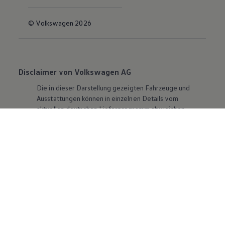
© Volkswagen 2026
Disclaimer von Volkswagen AG
Die in dieser Darstellung gezeigten Fahrzeuge und
Ausstattungen können in einzelnen Details vom
aktuellen deutschen Lieferprogramm abweichen.
Abgebildet sind teilweise Sonderausstattungen der
Fahrzeuge gegen Mehrpreis.
Bitte beachten Sie auch unseren Konfigurator für eine
Übersicht der aktuell verfügbaren Modelle und
Ausstattungen.
Die angegebenen Verbrauchs- und Emissionswerte
beziehen sich nicht auf ein einzelnes Fahrzeug und sind
nicht Bestandteil des Angebots, sondern dienen allein
Vergleichszwecken zwischen den verschiedenen
Fahrzeugtypen. Zusatzausstattungen und
Zubehör