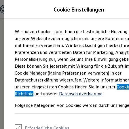
Modelle und Konfigurator
Cookie Einstellungen
Konfigurator
Modelle vergleichen
Konfiguration laden
Zum
Zum
Autosuche
Wir nutzen Cookies, um Ihnen die bestmögliche Nutzung
Hauptinhalt
Footer
Elektroautos
springen
springen
unserer Webseite zu ermöglichen und unsere Kommunika
ENERGY Sondermodelle
Nutzfahrzeuge
mit Ihnen zu verbessern. Wir berücksichtigen hierbei Ihr
SUV und CUV
Präferenzen und verarbeiten Daten für Marketing, Analyt
Familienautos
Personalisierung nur, wenn Sie uns Ihre Einwilligung gebe
Kombis
Kompaktwagen
Diese können Sie jederzeit mit Wirkung für die Zukunft i
Sportwagen
Cookie Manager (Meine Präferenzen verwalten) in der
Schnell verfügbare Fahrzeuge
Angebote und Produkte
Datenschutzerklärung widerrufen. Weitere Informatione
Aktuelle Angebote
unseren eingesetzten Cookies finden Sie in unserer
Cooki
E-Auto-Förderung
Richtlinie
und unserer
Datenschutzerklärung
.
Volkswagen Marktplatz
Die ENERGY Sondermodelle
Folgende Kategorien von Cookies werden durch uns einge
Junge Gebrauchtwagen und Gebrauchtwagen
Volkswagen Zertifizierte Gebrauchtwagen
Elektromobilität bei Gebrauchtwagen
Zubehör- und Serviceangebote
Saisonangebote
Erforderliche Cookies