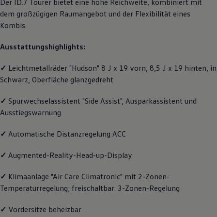
Der
ID.7 Tourer
bietet eine hohe Reichweite, kombiniert mit
Motorenöl und Flüssigkeiten
dem großzügigen Raumangebot und der Flexibilität eines
Räder und Reifen
Pannen- und Unfallhilfe
Kombis.
Economy Service
Volkswagen Teile
Ausstattungshighlights:
Zubehör
Modellspezifisches Zubehör
✓
Leichtmetallräder "Hudson" 8 J x 19 vorn, 8,5 J x 19 hinten, in
Schutz und Pflege
Transport
Schwarz, Oberfläche glanzgedreht
Entertainment und Elektronik
Individualisieren
✓
Spurwechselassistent "Side Assist", Ausparkassistent und
Wallbox und Ladekabel
Digitale Extras
Ausstiegswarnung
Dienste für Ihr Modell finden
Volkswagen Apps, Login und Shop
✓
Automatische Distanzregelung ACC
Handy und Fahrzeug verbinden
Updates für Software, Karten und Radio
✓
Augmented-Reality-Head-up-Display
Über Ihr Auto
Vorgängermodelle
Kundeninformationen
✓
Klimaanlage "Air Care Climatronic" mit 2-Zonen-
Volkswagen Kundenbetreuung
Temperaturregelung; freischaltbar: 3-Zonen-Regelung
Warn- und Kontrollleuchten
Assistenzsysteme
Digitale Betriebsanleitung
✓
Vordersitze beheizbar
Live Beratung