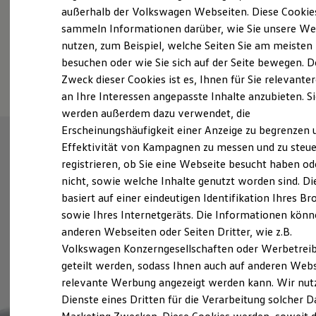
Elektrofahrzeugkonzepte
außerhalb der Volkswagen Webseiten. Diese Cookie
ID. EVERY1
sammeln Informationen darüber, wie Sie unsere We
Reichweite
nutzen, zum Beispiel, welche Seiten Sie am meisten
Reichweite der ID. Modelle
Fahrzeugangebot anfordern
Reichweite im Winter
besuchen oder wie Sie sich auf der Seite bewegen. D
Rekuperation
Zweck dieser Cookies ist es, Ihnen für Sie relevante
Laden
an Ihre Interessen angepasste Inhalte anzubieten. S
Laden unterwegs
Laden Zuhause
werden außerdem dazu verwendet, die
Ladestationen finden
Erscheinungshäufigkeit einer Anzeige zu begrenzen 
Ladezeitensimulator
Effektivität von Kampagnen zu messen und zu steue
Batterie
Sicherheit
registrieren, ob Sie eine Webseite besucht haben od
Garantie und Lebensdauer
nicht, sowie welche Inhalte genutzt worden sind. Di
Nachhaltigkeit
basiert auf einer eindeutigen Identifikation Ihres B
Technologie
Kosten und Kauf
sowie Ihres Internetgeräts. Die Informationen kön
Verbrauchskosten
anderen Webseiten oder Seiten Dritter, wie z.B.
Kaufoptionen
Volkswagen Konzerngesellschaften oder Werbetrei
E-Auto-Förderung
Software und Konnektivität
geteilt werden, sodass Ihnen auch auf anderen Web
Die ID. Software 6
relevante Werbung angezeigt werden kann. Wir nut
ID. Software Versionen und Updates
Dienste eines Dritten für die Verarbeitung solcher D
Digitale Extras
Schnittstellen zu Ihrem ID.