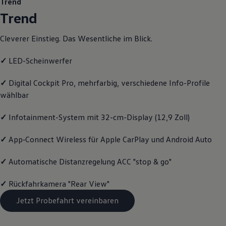
Trend
Motorenöl und Flüssigkeiten
Trend
Räder und Reifen
Pannen- und Unfallhilfe
Economy Service
Cleverer Einstieg. Das Wesentliche im Blick.
Volkswagen Teile
Zubehör
✓
LED-Scheinwerfer
Modellspezifisches Zubehör
Schutz und Pflege
Transport
✓
Digital Cockpit Pro, mehrfarbig, verschiedene Info-Profile
Entertainment und Elektronik
wählbar
Individualisieren
Wallbox und Ladekabel
Digitale Extras
✓
Infotainment-System mit 32-cm-Display (12,9 Zoll)
Dienste für Ihr Modell finden
Volkswagen Apps, Login und Shop
✓
App‑Connect
Wireless für Apple
CarPlay
und
Android
Auto
Handy und Fahrzeug verbinden
Updates für Software, Karten und Radio
✓
Automatische Distanzregelung ACC "stop & go"
Über Ihr Auto
Vorgängermodelle
Kundeninformationen
✓
Rückfahrkamera "Rear View"
Volkswagen Kundenbetreuung
Warn- und Kontrollleuchten
Jetzt Probefahrt vereinbaren
Assistenzsysteme
Digitale Betriebsanleitung
Live Beratung