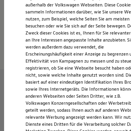
Elektrofahrzeugkonzepte
außerhalb der Volkswagen Webseiten. Diese Cookie
ID. EVERY1
sammeln Informationen darüber, wie Sie unsere We
Probefahrt vereinbaren
Reichweite
nutzen, zum Beispiel, welche Seiten Sie am meisten
Reichweite der ID. Modelle
Reichweite im Winter
besuchen oder wie Sie sich auf der Seite bewegen. D
Rekuperation
Zweck dieser Cookies ist es, Ihnen für Sie relevante
Laden
an Ihre Interessen angepasste Inhalte anzubieten. S
Laden unterwegs
Fahrzeugangebot anfordern
Laden Zuhause
werden außerdem dazu verwendet, die
Ladestationen finden
Erscheinungshäufigkeit einer Anzeige zu begrenzen 
Ladezeitensimulator
Effektivität von Kampagnen zu messen und zu steue
Batterie
Sicherheit
registrieren, ob Sie eine Webseite besucht haben od
Garantie und Lebensdauer
nicht, sowie welche Inhalte genutzt worden sind. Di
Nachhaltigkeit
basiert auf einer eindeutigen Identifikation Ihres B
Technologie
Kosten und Kauf
sowie Ihres Internetgeräts. Die Informationen kön
Verbrauchskosten
anderen Webseiten oder Seiten Dritter, wie z.B.
Kaufoptionen
Volkswagen Konzerngesellschaften oder Werbetrei
E-Auto-Förderung
Software und Konnektivität
geteilt werden, sodass Ihnen auch auf anderen Web
Die ID. Software 6
relevante Werbung angezeigt werden kann. Wir nut
ID. Software Versionen und Updates
Dienste eines Dritten für die Verarbeitung solcher D
Digitale Extras
Schnittstellen zu Ihrem ID.