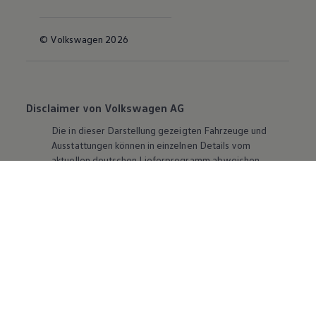
© Volkswagen 2026
Disclaimer von Volkswagen AG
Die in dieser Darstellung gezeigten Fahrzeuge und
Ausstattungen können in einzelnen Details vom
aktuellen deutschen Lieferprogramm abweichen.
Abgebildet sind teilweise Sonderausstattungen der
Fahrzeuge gegen Mehrpreis.
Bitte beachten Sie auch unseren Konfigurator für eine
Übersicht der aktuell verfügbaren Modelle und
Ausstattungen.
Die angegebenen Verbrauchs- und Emissionswerte
beziehen sich nicht auf ein einzelnes Fahrzeug und sind
nicht Bestandteil des Angebots, sondern dienen allein
Vergleichszwecken zwischen den verschiedenen