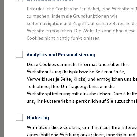
Reifenpakete
Leasing
Erforderliche Cookies helfen dabei, eine Website nu
Leasing-Angebote
zu machen, indem sie Grundfunktionen wie
Abenteuer Leben.
Der
Gebrauchtwagen Leasing
Seitennavigation und Zugriff auf sichere Bereiche de
Junge Gebrauchtwagen-Leasing
Elektroauto Leasing
Website ermöglichen. Die Website kann ohne diese
Tiguan.
Kleinwagen-Leasing
Cookies nicht richtig funktionieren.
Leasing ohne Anzahlung
Finanzierung
Autokredit mit Schlussrate
Analytics und Personalisierung
Versicherungen und Garantien
Kfz-Versicherung
Diese Cookies sammeln Informationen über Ihre
Restschuldversicherungen
Websitenutzung (beispielsweise Seitenaufrufe,
Garantien
Verweildauer je Seite, Klicks) und ermöglichen uns b
Wartungsverträge
Geschäftskunden
Teilnahme, Ihre Umfrageergebnisse in die
Professional Class bei Volkswagen
Websiteoptimierung mit einzubeziehen. Damit helfe
Großkunden
uns, Ihr Nutzererlebnis persönlich auf Sie zuzuschne
Behörden
Direktkunden
(
Impressum & Rechtliches
)
Sonderfahrzeuge
Marketing
Anpfiff zum Gewinn
Elektromobilität
Wir nutzen diese Cookies, um Ihnen auf Ihre Intere
Elektroautos
zugeschnittene Werbung anzuzeigen, innerhalb und
ID. Tutorials