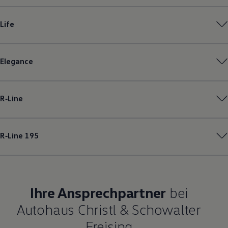
Magazin
Lifestyle
Life
Transport
Familie
Elektromobilität
Volkswagen R
Elegance
Pannen- und Unfallhilfe
Volkswagen Kundenbetreuung
R‑Line
R‑Line
195
Ihre Ansprechpartner
bei
Autohaus Christl & Schowalter
Freising