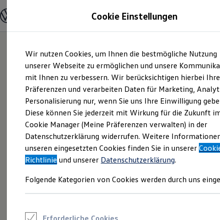
Modelle und Konfigurator
Cookie Einstellungen
Konfigurator
Modelle vergleichen
Konfiguration laden
Zum
Zum
Autosuche
Wir nutzen Cookies, um Ihnen die bestmögliche Nutzung
Hauptinhalt
Footer
Elektroautos
springen
springen
unserer Webseite zu ermöglichen und unsere Kommunika
ENERGY Sondermodelle
Nutzfahrzeuge
mit Ihnen zu verbessern. Wir berücksichtigen hierbei Ihr
SUV und CUV
Präferenzen und verarbeiten Daten für Marketing, Analyt
Familienautos
Personalisierung nur, wenn Sie uns Ihre Einwilligung gebe
Kombis
Kompaktwagen
Diese können Sie jederzeit mit Wirkung für die Zukunft i
Sportwagen
Cookie Manager (Meine Präferenzen verwalten) in der
Schnell verfügbare Fahrzeuge
Angebote und Produkte
Datenschutzerklärung widerrufen. Weitere Informatione
Aktuelle Angebote
unseren eingesetzten Cookies finden Sie in unserer
Cooki
E-Auto-Förderung
Richtlinie
und unserer
Datenschutzerklärung
.
Volkswagen Marktplatz
Die ENERGY Sondermodelle
Folgende Kategorien von Cookies werden durch uns einge
Junge Gebrauchtwagen und Gebrauchtwagen
Volkswagen Zertifizierte Gebrauchtwagen
Elektromobilität bei Gebrauchtwagen
Zubehör- und Serviceangebote
Saisonangebote
Erforderliche Cookies