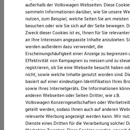
Der neue ID. Polo
außerhalb der Volkswagen Webseiten. Diese Cookie
Der neue ID.3 Neo
sammeln Informationen darüber, wie Sie unsere We
Der ID.4
nutzen, zum Beispiel, welche Seiten Sie am meisten
Der ID.4 GTX
Der ID.5 GTX
besuchen oder wie Sie sich auf der Seite bewegen. D
Der ID.7
Zweck dieser Cookies ist es, Ihnen für Sie relevante
Der ID.7 GTX
an Ihre Interessen angepasste Inhalte anzubieten. S
Der ID.7 Tourer
Der ID.7 GTX Tourer
werden außerdem dazu verwendet, die
Der ID. Buzz
Erscheinungshäufigkeit einer Anzeige zu begrenzen 
Der neue ID. Cross
Effektivität von Kampagnen zu messen und zu steue
Elektrofahrzeugkonzepte
ID. EVERY1
registrieren, ob Sie eine Webseite besucht haben od
Reichweite
nicht, sowie welche Inhalte genutzt worden sind. Di
Reichweite der ID. Modelle
basiert auf einer eindeutigen Identifikation Ihres B
Reichweite im Winter
Exterieur
Rekuperation
sowie Ihres Internetgeräts. Die Informationen kön
Laden
anderen Webseiten oder Seiten Dritter, wie z.B.
Harmonisch aufeinander abgestimmt: Mit
Laden unterwegs
Volkswagen Konzerngesellschaften oder Werbetrei
Laden Zuhause
beleuchtendem
Volkswagen
Logo und schnittigen
Ladestationen finden
geteilt werden, sodass Ihnen auch auf anderen Web
Frontstoßfängern weiß der
Golf
optisch zu
Ladezeitensimulator
relevante Werbung angezeigt werden kann. Wir nut
überzeugen. Auch die neuen Scheinwerfer und
Batterie
Dienste eines Dritten für die Verarbeitung solcher D
Sicherheit
Rückleuchten mit optionalen dynamischen
Garantie und Lebensdauer