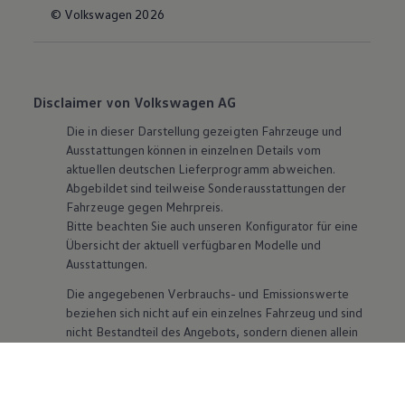
© Volkswagen 2026
Disclaimer von Volkswagen AG
Die in dieser Darstellung gezeigten Fahrzeuge und
Ausstattungen können in einzelnen Details vom
aktuellen deutschen Lieferprogramm abweichen.
Abgebildet sind teilweise Sonderausstattungen der
Fahrzeuge gegen Mehrpreis.
Bitte beachten Sie auch unseren Konfigurator für eine
Übersicht der aktuell verfügbaren Modelle und
Ausstattungen.
Die angegebenen Verbrauchs- und Emissionswerte
beziehen sich nicht auf ein einzelnes Fahrzeug und sind
nicht Bestandteil des Angebots, sondern dienen allein
Vergleichszwecken zwischen den verschiedenen
Fahrzeugtypen. Zusatzausstattungen und
Zubehör
(Anbauteile, Reifenformat usw.) können relevante