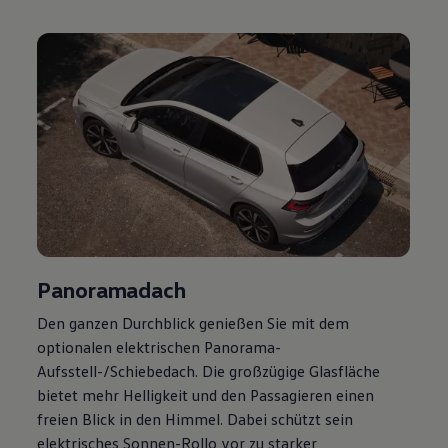
Volkswagen Apps, Login und Shop
Handy und Fahrzeug verbinden
Updates für Software, Karten und Radio
Über Ihr Auto
Vorgängermodelle
Kundeninformationen
Volkswagen Kundenbetreuung
Warn- und Kontrollleuchten
Assistenzsysteme
Digitale Betriebsanleitung
Live Beratung
Magazin
Lifestyle
Transport
Familie
Panoramadach
Elektromobilität
Volkswagen R
Den ganzen Durchblick genießen Sie mit dem
Pannen- und Unfallhilfe
Volkswagen Kundenbetreuung
optionalen elektrischen Panorama-
Aufsstell-/Schiebedach. Die großzügige Glasfläche
bietet mehr Helligkeit und den Passagieren einen
freien Blick in den Himmel. Dabei schützt sein
elektrisches Sonnen-Rollo vor zu starker