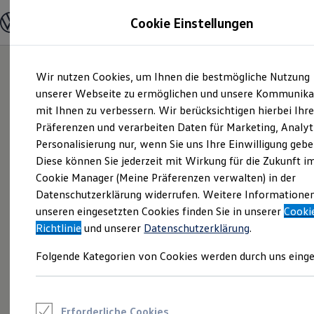
Modelle und Konfigurator
Cookie Einstellungen
Konfigurator
Modelle vergleichen
Konfiguration laden
Zum
Zum
Autosuche
Wir nutzen Cookies, um Ihnen die bestmögliche Nutzung
Hauptinhalt
Footer
Elektroautos
springen
springen
unserer Webseite zu ermöglichen und unsere Kommunika
ENERGY Sondermodelle
Nutzfahrzeuge
mit Ihnen zu verbessern. Wir berücksichtigen hierbei Ihr
SUV und CUV
Präferenzen und verarbeiten Daten für Marketing, Analyt
Familienautos
Personalisierung nur, wenn Sie uns Ihre Einwilligung gebe
Kombis
Kompaktwagen
Diese können Sie jederzeit mit Wirkung für die Zukunft i
Sportwagen
Cookie Manager (Meine Präferenzen verwalten) in der
Schnell verfügbare Fahrzeuge
Angebote und Produkte
Datenschutzerklärung widerrufen. Weitere Informatione
Aktuelle Angebote
unseren eingesetzten Cookies finden Sie in unserer
Cooki
E-Auto-Förderung
Richtlinie
und unserer
Datenschutzerklärung
.
Volkswagen Marktplatz
Die ENERGY Sondermodelle
Folgende Kategorien von Cookies werden durch uns einge
Junge Gebrauchtwagen und Gebrauchtwagen
Volkswagen Zertifizierte Gebrauchtwagen
Elektromobilität bei Gebrauchtwagen
Zubehör- und Serviceangebote
Saisonangebote
Erforderliche Cookies