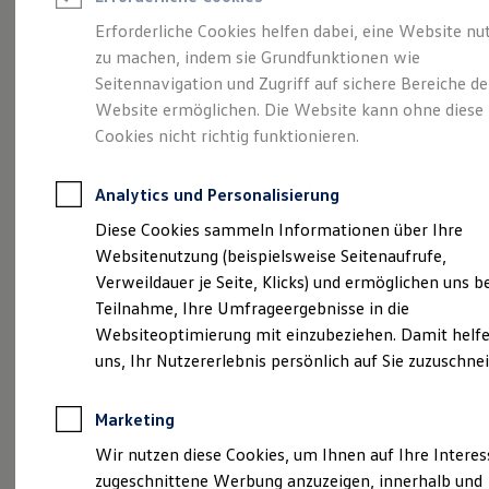
Reifenpakete
Leasing
Erforderliche Cookies helfen dabei, eine Website nu
Leasing-Angebote
zu machen, indem sie Grundfunktionen wie
Eine Klasse für sich.
Gebrauchtwagen Leasing
Seitennavigation und Zugriff auf sichere Bereiche de
Junge Gebrauchtwagen-Leasing
Elektroauto Leasing
Website ermöglichen. Die Website kann ohne diese
Der Golf.
Kleinwagen-Leasing
Cookies nicht richtig funktionieren.
Leasing ohne Anzahlung
Finanzierung
Autokredit mit Schlussrate
Analytics und Personalisierung
Versicherungen und Garantien
Kfz-Versicherung
Diese Cookies sammeln Informationen über Ihre
Restschuldversicherungen
Websitenutzung (beispielsweise Seitenaufrufe,
Garantien
Verweildauer je Seite, Klicks) und ermöglichen uns b
Wartungsverträge
Geschäftskunden
Teilnahme, Ihre Umfrageergebnisse in die
Professional Class bei Volkswagen
Websiteoptimierung mit einzubeziehen. Damit helfe
Großkunden
(
Impressum & Rechtliches
)
uns, Ihr Nutzererlebnis persönlich auf Sie zuzuschne
Behörden
Direktkunden
Sonderfahrzeuge
Marketing
Anpfiff zum Gewinn
Details des Golf
Elektromobilität
Wir nutzen diese Cookies, um Ihnen auf Ihre Intere
Elektroautos
zugeschnittene Werbung anzuzeigen, innerhalb und
ID. Tutorials