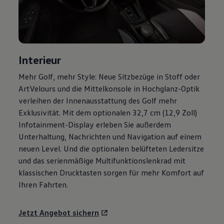
R-Kollektion
GTI Kollektion
Fußball Drop
we drive football
#wedriveproud
Besitzer und Service
Interieur
myVolkswagen
Software Updates
Mehr
Golf
, mehr Style: Neue Sitzbezüge in Stoff oder
Service und Ersatzteile
ArtVelours und die Mittelkonsole in Hochglanz-Optik
Inspektion und HU/AU
Reparaturen und Checks
verleihen der Innenausstattung des
Golf
mehr
Motorenöl und Flüssigkeiten
Exklusivität. Mit dem optionalen 32,7 cm (12,9 Zoll)
Räder und Reifen
Infotainment-Display erleben Sie außerdem
Pannen- und Unfallhilfe
Economy Service
Unterhaltung, Nachrichten und Navigation auf einem
Volkswagen Teile
neuen Level. Und die optionalen belüfteten Ledersitze
Zubehör
und das serienmäßige Multifunktionslenkrad mit
Modellspezifisches Zubehör
Schutz und Pflege
klassischen Drucktasten sorgen für mehr Komfort auf
Transport
Ihren Fahrten.
Entertainment und Elektronik
Individualisieren
Wallbox und Ladekabel
Jetzt Angebot sichern
Digitale Extras
Dienste für Ihr Modell finden