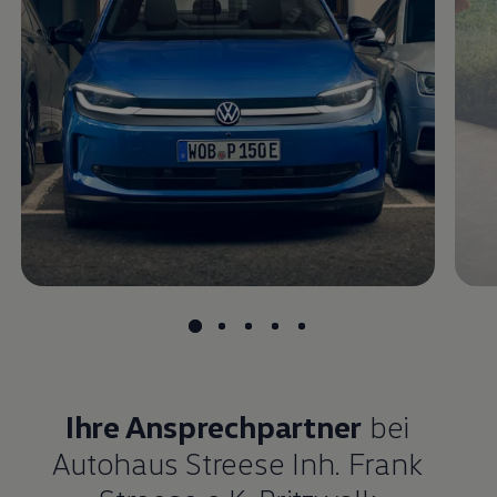
Magazin
Lifestyle
Transport
Familie
Elektromobilität
Volkswagen R
Pannen- und Unfallhilfe
Volkswagen Kundenbetreuung
Ihre Ansprechpartner
bei
Autohaus Streese Inh. Frank