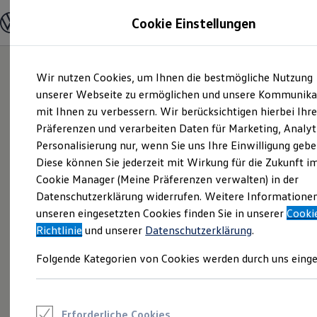
Modelle und Konfigurator
Cookie Einstellungen
Konfigurator
Modelle vergleichen
Konfiguration laden
Zum
Zum
Autosuche
Wir nutzen Cookies, um Ihnen die bestmögliche Nutzung
Hauptinhalt
Footer
Elektroautos
springen
springen
unserer Webseite zu ermöglichen und unsere Kommunika
ENERGY Sondermodelle
Nutzfahrzeuge
mit Ihnen zu verbessern. Wir berücksichtigen hierbei Ihr
SUV und CUV
Präferenzen und verarbeiten Daten für Marketing, Analyt
Familienautos
Personalisierung nur, wenn Sie uns Ihre Einwilligung gebe
Kombis
Kompaktwagen
Diese können Sie jederzeit mit Wirkung für die Zukunft i
Sportwagen
Cookie Manager (Meine Präferenzen verwalten) in der
Schnell verfügbare Fahrzeuge
Angebote und Produkte
Datenschutzerklärung widerrufen. Weitere Informatione
Aktuelle Angebote
unseren eingesetzten Cookies finden Sie in unserer
Cooki
E-Auto-Förderung
Richtlinie
und unserer
Datenschutzerklärung
.
Volkswagen Marktplatz
Die ENERGY Sondermodelle
Folgende Kategorien von Cookies werden durch uns einge
Junge Gebrauchtwagen und Gebrauchtwagen
Volkswagen Zertifizierte Gebrauchtwagen
Elektromobilität bei Gebrauchtwagen
Zubehör- und Serviceangebote
Saisonangebote
Erforderliche Cookies