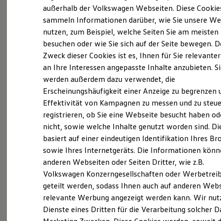
Elektrofahrzeugkonzepte
außerhalb der Volkswagen Webseiten. Diese Cookie
ID. EVERY1
sammeln Informationen darüber, wie Sie unsere We
Reichweite
nutzen, zum Beispiel, welche Seiten Sie am meisten
Reichweite der ID. Modelle
Probefahrt vereinbaren
Reichweite im Winter
besuchen oder wie Sie sich auf der Seite bewegen. D
Rekuperation
Zweck dieser Cookies ist es, Ihnen für Sie relevante
Laden
an Ihre Interessen angepasste Inhalte anzubieten. S
Laden unterwegs
Laden Zuhause
werden außerdem dazu verwendet, die
Ladestationen finden
Fahrzeugangebot anfordern
Erscheinungshäufigkeit einer Anzeige zu begrenzen 
Ladezeitensimulator
Effektivität von Kampagnen zu messen und zu steue
Batterie
Sicherheit
registrieren, ob Sie eine Webseite besucht haben od
Garantie und Lebensdauer
nicht, sowie welche Inhalte genutzt worden sind. Di
Nachhaltigkeit
basiert auf einer eindeutigen Identifikation Ihres B
Technologie
Servicetermin buchen
Kosten und Kauf
sowie Ihres Internetgeräts. Die Informationen kön
Verbrauchskosten
anderen Webseiten oder Seiten Dritter, wie z.B.
Kaufoptionen
Volkswagen Konzerngesellschaften oder Werbetrei
E-Auto-Förderung
Software und Konnektivität
geteilt werden, sodass Ihnen auch auf anderen Web
Die ID. Software 6
relevante Werbung angezeigt werden kann. Wir nut
Serviceanfrage stellen
ID. Software Versionen und Updates
Dienste eines Dritten für die Verarbeitung solcher D
Digitale Extras
Schnittstellen zu Ihrem ID.