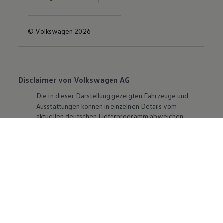
© Volkswagen 2026
Disclaimer von Volkswagen AG
Die in dieser Darstellung gezeigten Fahrzeuge und
Ausstattungen können in einzelnen Details vom
aktuellen deutschen Lieferprogramm abweichen.
Abgebildet sind teilweise Sonderausstattungen der
Fahrzeuge gegen Mehrpreis.
Bitte beachten Sie auch unseren Konfigurator für eine
Übersicht der aktuell verfügbaren Modelle und
Ausstattungen.
Die angegebenen Verbrauchs- und Emissionswerte
beziehen sich nicht auf ein einzelnes Fahrzeug und sind
nicht Bestandteil des Angebots, sondern dienen allein
Vergleichszwecken zwischen den verschiedenen