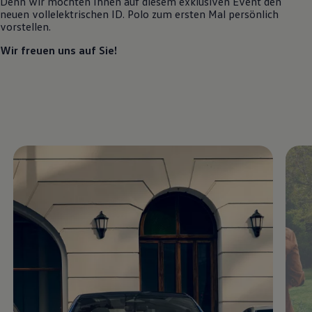
Denn wir möchten Ihnen auf diesem exklusiven Event den
Motorenöl und Flüssigkeiten
neuen vollelektrischen
ID. Polo
zum ersten Mal persönlich
Räder und Reifen
vorstellen.
Pannen- und Unfallhilfe
Economy Service
Wir freuen uns auf Sie!
Volkswagen Teile
Zubehör
Modellspezifisches Zubehör
Schutz und Pflege
Transport
Entertainment und Elektronik
Individualisieren
Wallbox und Ladekabel
Digitale Extras
Dienste für Ihr Modell finden
Volkswagen Apps, Login und Shop
Handy und Fahrzeug verbinden
Updates für Software, Karten und Radio
Über Ihr Auto
Vorgängermodelle
Kundeninformationen
Volkswagen Kundenbetreuung
Warn- und Kontrollleuchten
Assistenzsysteme
Digitale Betriebsanleitung
Live Beratung