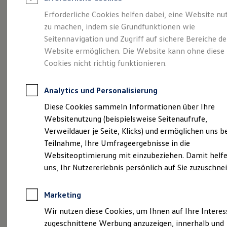
Reifenpakete
Leasing
Erforderliche Cookies helfen dabei, eine Website nu
Leasing-Angebote
zu machen, indem sie Grundfunktionen wie
Eine Spur Extra.
Der
Gebrauchtwagen Leasing
Seitennavigation und Zugriff auf sichere Bereiche de
Junge Gebrauchtwagen-Leasing
Elektroauto Leasing
Website ermöglichen. Die Website kann ohne diese
neue vollelektrische
Kleinwagen-Leasing
Cookies nicht richtig funktionieren.
Leasing ohne Anzahlung
ID. Polo
Finanzierung
Autokredit mit Schlussrate
Analytics und Personalisierung
Versicherungen und Garantien
Kfz-Versicherung
Diese Cookies sammeln Informationen über Ihre
Restschuldversicherungen
Websitenutzung (beispielsweise Seitenaufrufe,
Garantien
Verweildauer je Seite, Klicks) und ermöglichen uns b
Wartungsverträge
Geschäftskunden
Teilnahme, Ihre Umfrageergebnisse in die
Professional Class bei Volkswagen
Websiteoptimierung mit einzubeziehen. Damit helfe
Großkunden
uns, Ihr Nutzererlebnis persönlich auf Sie zuzuschne
Behörden
Direktkunden
Sonderfahrzeuge
Marketing
Anpfiff zum Gewinn
(
Impressum & Rechtliches
)
Elektromobilität
Wir nutzen diese Cookies, um Ihnen auf Ihre Intere
Elektroautos
zugeschnittene Werbung anzuzeigen, innerhalb und
ID. Tutorials