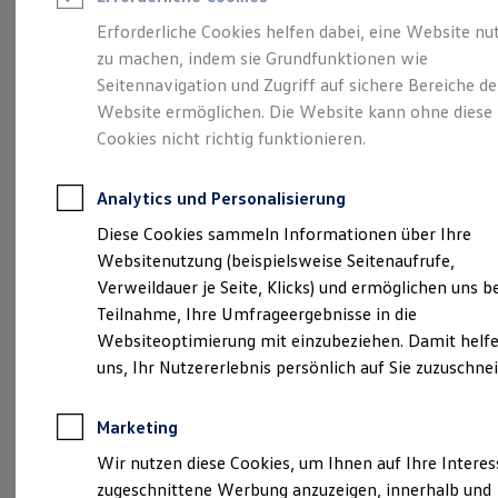
Reifenpakete
Leasing
Erforderliche Cookies helfen dabei, eine Website nu
Leasing-Angebote
zu machen, indem sie Grundfunktionen wie
Viel Platz, viel Freiheit.
Gebrauchtwagen Leasing
Seitennavigation und Zugriff auf sichere Bereiche de
Junge Gebrauchtwagen-Leasing
Elektroauto Leasing
Website ermöglichen. Die Website kann ohne diese
Der Golf Variant.
Kleinwagen-Leasing
Cookies nicht richtig funktionieren.
Leasing ohne Anzahlung
Finanzierung
Autokredit mit Schlussrate
Analytics und Personalisierung
Versicherungen und Garantien
Kfz-Versicherung
Diese Cookies sammeln Informationen über Ihre
Restschuldversicherungen
Websitenutzung (beispielsweise Seitenaufrufe,
Garantien
Verweildauer je Seite, Klicks) und ermöglichen uns b
Wartungsverträge
Geschäftskunden
Teilnahme, Ihre Umfrageergebnisse in die
Professional Class bei Volkswagen
Websiteoptimierung mit einzubeziehen. Damit helfe
Großkunden
uns, Ihr Nutzererlebnis persönlich auf Sie zuzuschne
Behörden
(
Impressum & Rechtliches
)
Direktkunden
Sonderfahrzeuge
Marketing
Anpfiff zum Gewinn
Elektromobilität
Wir nutzen diese Cookies, um Ihnen auf Ihre Intere
Elektroautos
zugeschnittene Werbung anzuzeigen, innerhalb und
ID. Tutorials