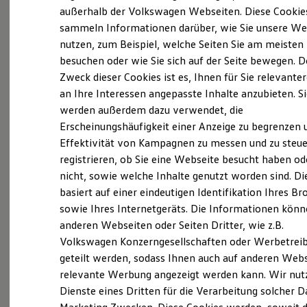
Elektrofahrzeugkonzepte
außerhalb der Volkswagen Webseiten. Diese Cookie
Probefahrt vereinbaren
ID. EVERY1
sammeln Informationen darüber, wie Sie unsere We
Reichweite
nutzen, zum Beispiel, welche Seiten Sie am meisten
Reichweite der ID. Modelle
Reichweite im Winter
besuchen oder wie Sie sich auf der Seite bewegen. D
Rekuperation
Zweck dieser Cookies ist es, Ihnen für Sie relevante
Laden
Fahrzeugangebot anfordern
an Ihre Interessen angepasste Inhalte anzubieten. S
Laden unterwegs
Laden Zuhause
werden außerdem dazu verwendet, die
Ladestationen finden
Erscheinungshäufigkeit einer Anzeige zu begrenzen 
Ladezeitensimulator
Effektivität von Kampagnen zu messen und zu steue
Batterie
Sicherheit
registrieren, ob Sie eine Webseite besucht haben od
Servicetermin buchen
Garantie und Lebensdauer
nicht, sowie welche Inhalte genutzt worden sind. Di
Nachhaltigkeit
basiert auf einer eindeutigen Identifikation Ihres B
Technologie
Kosten und Kauf
sowie Ihres Internetgeräts. Die Informationen kön
Verbrauchskosten
anderen Webseiten oder Seiten Dritter, wie z.B.
Kaufoptionen
Serviceanfrage stellen
Volkswagen Konzerngesellschaften oder Werbetrei
E-Auto-Förderung
Software und Konnektivität
geteilt werden, sodass Ihnen auch auf anderen Web
Die ID. Software 6
relevante Werbung angezeigt werden kann. Wir nut
ID. Software Versionen und Updates
Dienste eines Dritten für die Verarbeitung solcher D
Digitale Extras
Schnittstellen zu Ihrem ID.