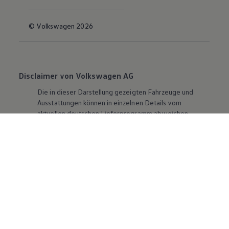
© Volkswagen 2026
Disclaimer von Volkswagen AG
Die in dieser Darstellung gezeigten Fahrzeuge und
Ausstattungen können in einzelnen Details vom
aktuellen deutschen Lieferprogramm abweichen.
Abgebildet sind teilweise Sonderausstattungen der
Fahrzeuge gegen Mehrpreis.
Bitte beachten Sie auch unseren Konfigurator für eine
Übersicht der aktuell verfügbaren Modelle und
Ausstattungen.
Die angegebenen Verbrauchs- und Emissionswerte
beziehen sich nicht auf ein einzelnes Fahrzeug und sind
nicht Bestandteil des Angebots, sondern dienen allein
Vergleichszwecken zwischen den verschiedenen
Fahrzeugtypen. Zusatzausstattungen und
Zubehör