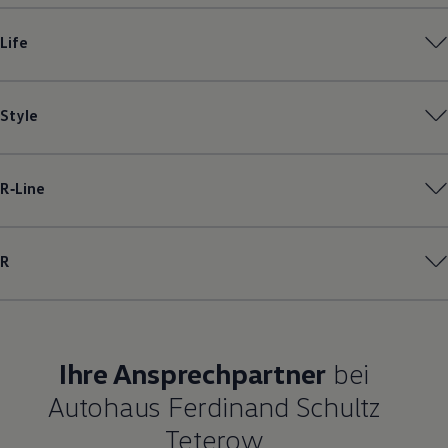
Magazin
Lifestyle
Life
Transport
Familie
Elektromobilität
Volkswagen R
Style
Pannen- und Unfallhilfe
Volkswagen Kundenbetreuung
R‑Line
R
Ihre Ansprechpartner
bei
Autohaus Ferdinand Schultz
Teterow