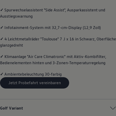
Motorenöl und Flüssigkeiten
Räder und Reifen
✓
Spurwechselassistent "Side Assist", Ausparkassistent und
Pannen- und Unfallhilfe
Ausstiegswarnung
Economy Service
Volkswagen Teile
Zubehör
✓
Infotainment-System mit 32,7-cm-Display (12,9 Zoll)
Modellspezifisches Zubehör
Schutz und Pflege
✓
4 Leichtmetallräder "Toulouse" 7 J x 16 in Schwarz, Oberfläche
Transport
glanzgedreht
Entertainment und Elektronik
Individualisieren
Wallbox und Ladekabel
✓
Klimaanlage "Air Care Climatronic" mit Aktiv-Kombifilter,
Digitale Extras
Bedienelementen hinten und 3-Zonen-Temperaturregelung
Dienste für Ihr Modell finden
Volkswagen Apps, Login und Shop
Handy und Fahrzeug verbinden
✓
Ambientebeleuchtung 30-farbig
Updates für Software, Karten und Radio
Jetzt Probefahrt vereinbaren
Über Ihr Auto
Vorgängermodelle
Kundeninformationen
Volkswagen Kundenbetreuung
Warn- und Kontrollleuchten
Assistenzsysteme
Golf
Variant
Digitale Betriebsanleitung
Live Beratung