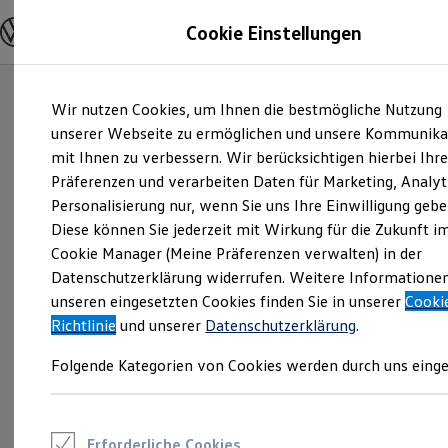
Modelle und Konfigurator
Cookie Einstellungen
Konfigurator
Modelle vergleichen
Konfiguration laden
Zum
Zum
Autosuche
Wir nutzen Cookies, um Ihnen die bestmögliche Nutzung
Hauptinhalt
Footer
Elektroautos
springen
springen
unserer Webseite zu ermöglichen und unsere Kommunika
ENERGY Sondermodelle
Nutzfahrzeuge
mit Ihnen zu verbessern. Wir berücksichtigen hierbei Ihr
SUV und CUV
Präferenzen und verarbeiten Daten für Marketing, Analyt
Familienautos
Personalisierung nur, wenn Sie uns Ihre Einwilligung gebe
Kombis
Kompaktwagen
Diese können Sie jederzeit mit Wirkung für die Zukunft i
Sportwagen
Cookie Manager (Meine Präferenzen verwalten) in der
Schnell verfügbare Fahrzeuge
Angebote und Produkte
Datenschutzerklärung widerrufen. Weitere Informatione
Aktuelle Angebote
unseren eingesetzten Cookies finden Sie in unserer
Cooki
E-Auto-Förderung
Richtlinie
und unserer
Datenschutzerklärung
.
Volkswagen Marktplatz
Die ENERGY Sondermodelle
Folgende Kategorien von Cookies werden durch uns einge
Junge Gebrauchtwagen und Gebrauchtwagen
Volkswagen Zertifizierte Gebrauchtwagen
Elektromobilität bei Gebrauchtwagen
Zubehör- und Serviceangebote
Saisonangebote
Erforderliche Cookies