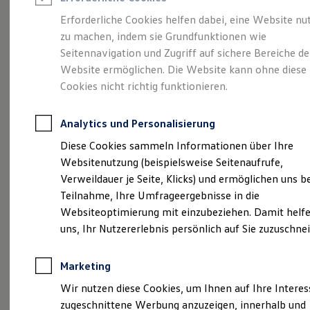
Reifenpakete
Leasing
Erforderliche Cookies helfen dabei, eine Website nu
Leasing-Angebote
zu machen, indem sie Grundfunktionen wie
So geht neu.
Gebrauchtwagen Leasing
Seitennavigation und Zugriff auf sichere Bereiche de
Junge Gebrauchtwagen-Leasing
Elektroauto Leasing
Website ermöglichen. Die Website kann ohne diese
Entdecken Sie jetzt
Kleinwagen-Leasing
Cookies nicht richtig funktionieren.
Leasing ohne Anzahlung
den neuen ID.3 Neo!
Finanzierung
Autokredit mit Schlussrate
Analytics und Personalisierung
Versicherungen und Garantien
Kfz-Versicherung
Diese Cookies sammeln Informationen über Ihre
Restschuldversicherungen
Websitenutzung (beispielsweise Seitenaufrufe,
Garantien
Verweildauer je Seite, Klicks) und ermöglichen uns b
Wartungsverträge
Geschäftskunden
Teilnahme, Ihre Umfrageergebnisse in die
Professional Class bei Volkswagen
Websiteoptimierung mit einzubeziehen. Damit helfe
Großkunden
uns, Ihr Nutzererlebnis persönlich auf Sie zuzuschne
Behörden
Direktkunden
Sonderfahrzeuge
Marketing
Anpfiff zum Gewinn
Elektromobilität
Wir nutzen diese Cookies, um Ihnen auf Ihre Intere
Elektroautos
zugeschnittene Werbung anzuzeigen, innerhalb und
ID. Tutorials