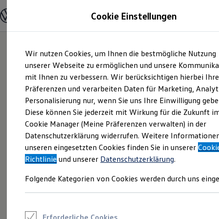
Modelle und Konfigurator
Cookie Einstellungen
Konfigurator
Modelle vergleichen
Konfiguration laden
Zum
Zum
Autosuche
Wir nutzen Cookies, um Ihnen die bestmögliche Nutzung
Hauptinhalt
Footer
Elektroautos
springen
springen
unserer Webseite zu ermöglichen und unsere Kommunika
ENERGY Sondermodelle
Nutzfahrzeuge
mit Ihnen zu verbessern. Wir berücksichtigen hierbei Ihr
SUV und CUV
Präferenzen und verarbeiten Daten für Marketing, Analyt
Familienautos
Personalisierung nur, wenn Sie uns Ihre Einwilligung gebe
Kombis
Kompaktwagen
Diese können Sie jederzeit mit Wirkung für die Zukunft i
Sportwagen
Cookie Manager (Meine Präferenzen verwalten) in der
Schnell verfügbare Fahrzeuge
Angebote und Produkte
Datenschutzerklärung widerrufen. Weitere Informatione
Aktuelle Angebote
unseren eingesetzten Cookies finden Sie in unserer
Cooki
E-Auto-Förderung
Richtlinie
und unserer
Datenschutzerklärung
.
Volkswagen Marktplatz
Die ENERGY Sondermodelle
Folgende Kategorien von Cookies werden durch uns einge
Junge Gebrauchtwagen und Gebrauchtwagen
Volkswagen Zertifizierte Gebrauchtwagen
Elektromobilität bei Gebrauchtwagen
Zubehör- und Serviceangebote
Saisonangebote
Erforderliche Cookies