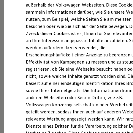
Elektrofahrzeugkonzepte
außerhalb der Volkswagen Webseiten. Diese Cookie
ID. EVERY1
(
Impressum & Rechtliches
)
sammeln Informationen darüber, wie Sie unsere We
Reichweite
nutzen, zum Beispiel, welche Seiten Sie am meisten
Reichweite der ID. Modelle
Reichweite im Winter
besuchen oder wie Sie sich auf der Seite bewegen. D
Rekuperation
Zweck dieser Cookies ist es, Ihnen für Sie relevante
Laden
an Ihre Interessen angepasste Inhalte anzubieten. S
Laden unterwegs
Laden Zuhause
werden außerdem dazu verwendet, die
Probefahrt vereinbaren
Ladestationen finden
Erscheinungshäufigkeit einer Anzeige zu begrenzen 
Ladezeitensimulator
Effektivität von Kampagnen zu messen und zu steue
Batterie
Sicherheit
registrieren, ob Sie eine Webseite besucht haben od
Garantie und Lebensdauer
nicht, sowie welche Inhalte genutzt worden sind. Di
Nachhaltigkeit
Fahrzeugangebot anfordern
basiert auf einer eindeutigen Identifikation Ihres B
Technologie
Kosten und Kauf
sowie Ihres Internetgeräts. Die Informationen kön
Verbrauchskosten
anderen Webseiten oder Seiten Dritter, wie z.B.
Kaufoptionen
Volkswagen Konzerngesellschaften oder Werbetrei
E-Auto-Förderung
Software und Konnektivität
geteilt werden, sodass Ihnen auch auf anderen Web
Servicetermin buchen
Die ID. Software 6
relevante Werbung angezeigt werden kann. Wir nut
ID. Software Versionen und Updates
Dienste eines Dritten für die Verarbeitung solcher D
Digitale Extras
Schnittstellen zu Ihrem ID.