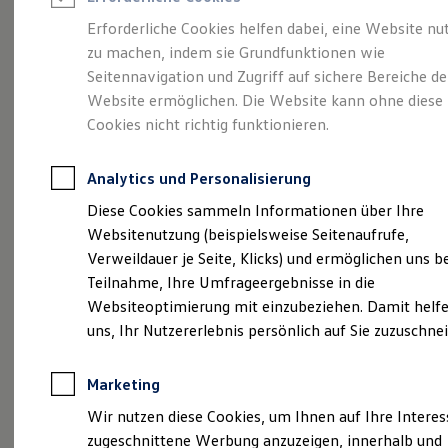
Reifenpakete
Leasing
Erforderliche Cookies helfen dabei, eine Website nu
Leasing-Angebote
zu machen, indem sie Grundfunktionen wie
Eleganzschön
Gebrauchtwagen Leasing
Seitennavigation und Zugriff auf sichere Bereiche de
Junge Gebrauchtwagen-Leasing
Elektroauto Leasing
Website ermöglichen. Die Website kann ohne diese
großartig.
Der Passat.
Kleinwagen-Leasing
Cookies nicht richtig funktionieren.
Leasing ohne Anzahlung
Finanzierung
Autokredit mit Schlussrate
Analytics und Personalisierung
Versicherungen und Garantien
Kfz-Versicherung
Diese Cookies sammeln Informationen über Ihre
Restschuldversicherungen
Websitenutzung (beispielsweise Seitenaufrufe,
Garantien
Verweildauer je Seite, Klicks) und ermöglichen uns b
Wartungsverträge
Geschäftskunden
Teilnahme, Ihre Umfrageergebnisse in die
Professional Class bei Volkswagen
Websiteoptimierung mit einzubeziehen. Damit helfe
Großkunden
uns, Ihr Nutzererlebnis persönlich auf Sie zuzuschne
Behörden
Direktkunden
(
Impressum & Rechtliches
)
Sonderfahrzeuge
Marketing
Anpfiff zum Gewinn
Elektromobilität
Wir nutzen diese Cookies, um Ihnen auf Ihre Intere
Elektroautos
zugeschnittene Werbung anzuzeigen, innerhalb und
ID. Tutorials