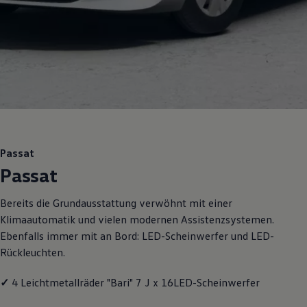
Motorenöl und Flüssigkeiten
Räder und Reifen
Pannen- und Unfallhilfe
Economy Service
Volkswagen Teile
Zubehör
Modellspezifisches Zubehör
Schutz und Pflege
Transport
Entertainment und Elektronik
Individualisieren
Wallbox und Ladekabel
Passat
Digitale Extras
Passat
Dienste für Ihr Modell finden
Volkswagen Apps, Login und Shop
Handy und Fahrzeug verbinden
Bereits die Grundausstattung verwöhnt mit einer
Updates für Software, Karten und Radio
Klimaautomatik und vielen modernen Assistenzsystemen.
Über Ihr Auto
Vorgängermodelle
Ebenfalls immer mit an Bord: LED-Scheinwerfer und LED-
Kundeninformationen
Rückleuchten.
Volkswagen Kundenbetreuung
Warn- und Kontrollleuchten
Assistenzsysteme
✓
4 Leichtmetallräder "Bari" 7 J x 16LED-Scheinwerfer
Digitale Betriebsanleitung
Live Beratung