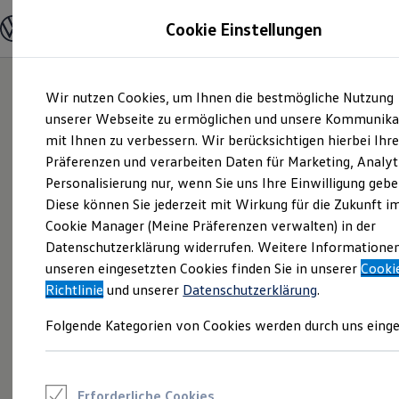
Modelle und Konfigurator
Cookie Einstellungen
Konfigurator
Modelle vergleichen
Konfiguration laden
Zum
Zum
Autosuche
Wir nutzen Cookies, um Ihnen die bestmögliche Nutzung
Hauptinhalt
Footer
Elektroautos
springen
springen
unserer Webseite zu ermöglichen und unsere Kommunika
ENERGY Sondermodelle
Nutzfahrzeuge
mit Ihnen zu verbessern. Wir berücksichtigen hierbei Ihr
SUV und CUV
Präferenzen und verarbeiten Daten für Marketing, Analyt
Familienautos
Personalisierung nur, wenn Sie uns Ihre Einwilligung gebe
Kombis
Kompaktwagen
Diese können Sie jederzeit mit Wirkung für die Zukunft i
Sportwagen
Cookie Manager (Meine Präferenzen verwalten) in der
Schnell verfügbare Fahrzeuge
Angebote und Produkte
Datenschutzerklärung widerrufen. Weitere Informatione
Aktuelle Angebote
unseren eingesetzten Cookies finden Sie in unserer
Cooki
E-Auto-Förderung
Richtlinie
und unserer
Datenschutzerklärung
.
Volkswagen Marktplatz
Die ENERGY Sondermodelle
Folgende Kategorien von Cookies werden durch uns einge
Junge Gebrauchtwagen und Gebrauchtwagen
Volkswagen Zertifizierte Gebrauchtwagen
Elektromobilität bei Gebrauchtwagen
Zubehör- und Serviceangebote
Saisonangebote
Erforderliche Cookies