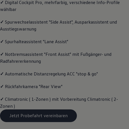
✓
Digital Cockpit Pro, mehrfarbig, verschiedene Info-Profile
Magazin
wählbar
Lifestyle
Transport
Familie
✓
Spurwechselassistent "Side Assist", Ausparkassistent und
Elektromobilität
Ausstiegswarnung
Volkswagen R
Pannen- und Unfallhilfe
Volkswagen Kundenbetreuung
✓
Spurhalteassistent "Lane Assist"
✓
Notbremsassistent "Front Assist" mit Fußgänger- und
Radfahrererkennung
✓
Automatische Distanzregelung ACC "stop & go"
✓
Rückfahrkamera "Rear View"
✓
Climatronic ( 1-Zonen ) mit Vorbereitung Climatronic ( 2-
Zonen )
Jetzt Probefahrt vereinbaren