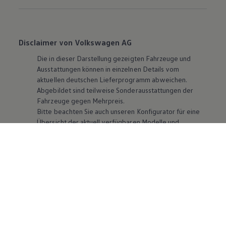
Disclaimer von Volkswagen AG
Die in dieser Darstellung gezeigten Fahrzeuge und
Ausstattungen können in einzelnen Details vom
aktuellen deutschen Lieferprogramm abweichen.
Abgebildet sind teilweise Sonderausstattungen der
Fahrzeuge gegen Mehrpreis.
Bitte beachten Sie auch unseren Konfigurator für eine
Übersicht der aktuell verfügbaren Modelle und
Ausstattungen.
Die angegebenen Verbrauchs- und Emissionswerte
beziehen sich nicht auf ein einzelnes Fahrzeug und sind
nicht Bestandteil des Angebots, sondern dienen allein
Vergleichszwecken zwischen den verschiedenen
Fahrzeugtypen. Zusatzausstattungen und
Zubehör
(Anbauteile, Reifenformat usw.) können relevante
Fahrzeugparameter, wie
z. B.
Gewicht, Rollwiderstand
und Aerodynamik verändern und neben Witterungs-