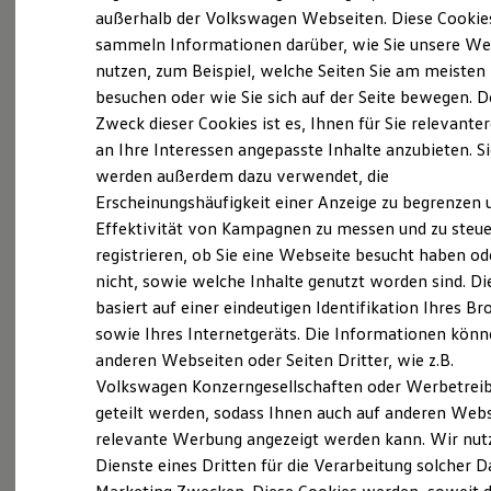
Elektrofahrzeugkonzepte
außerhalb der Volkswagen Webseiten. Diese Cookie
ID. EVERY1
sammeln Informationen darüber, wie Sie unsere We
Probefahrt vereinbaren
Reichweite
nutzen, zum Beispiel, welche Seiten Sie am meisten
Reichweite der ID. Modelle
Reichweite im Winter
besuchen oder wie Sie sich auf der Seite bewegen. D
Rekuperation
Zweck dieser Cookies ist es, Ihnen für Sie relevante
Laden
an Ihre Interessen angepasste Inhalte anzubieten. S
Laden unterwegs
Fahrzeugangebot anfordern
Laden Zuhause
werden außerdem dazu verwendet, die
Ladestationen finden
Erscheinungshäufigkeit einer Anzeige zu begrenzen 
Ladezeitensimulator
Effektivität von Kampagnen zu messen und zu steue
Batterie
Sicherheit
registrieren, ob Sie eine Webseite besucht haben od
Garantie und Lebensdauer
nicht, sowie welche Inhalte genutzt worden sind. Di
Nachhaltigkeit
Servicetermin buchen
basiert auf einer eindeutigen Identifikation Ihres B
Technologie
Kosten und Kauf
sowie Ihres Internetgeräts. Die Informationen kön
Verbrauchskosten
anderen Webseiten oder Seiten Dritter, wie z.B.
Kaufoptionen
Volkswagen Konzerngesellschaften oder Werbetrei
E-Auto-Förderung
Software und Konnektivität
Serviceanfrage stellen
geteilt werden, sodass Ihnen auch auf anderen Web
Die ID. Software 6
relevante Werbung angezeigt werden kann. Wir nut
ID. Software Versionen und Updates
Dienste eines Dritten für die Verarbeitung solcher D
Digitale Extras
Schnittstellen zu Ihrem ID.