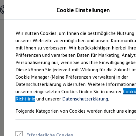
Modelle und Konfigurator
Cookie Einstellungen
Konfigurator
Modelle vergleichen
Konfiguration laden
Zum
Zum
Autosuche
Wir nutzen Cookies, um Ihnen die bestmögliche Nutzung
Hauptinhalt
Footer
Elektroautos
springen
springen
unserer Webseite zu ermöglichen und unsere Kommunika
ENERGY Sondermodelle
Nutzfahrzeuge
mit Ihnen zu verbessern. Wir berücksichtigen hierbei Ihr
SUV und CUV
Präferenzen und verarbeiten Daten für Marketing, Analyt
Familienautos
Personalisierung nur, wenn Sie uns Ihre Einwilligung gebe
Kombis
Kompaktwagen
Diese können Sie jederzeit mit Wirkung für die Zukunft i
Sportwagen
Cookie Manager (Meine Präferenzen verwalten) in der
Schnell verfügbare Fahrzeuge
Angebote und Produkte
Datenschutzerklärung widerrufen. Weitere Informatione
Aktuelle Angebote
unseren eingesetzten Cookies finden Sie in unserer
Cooki
E-Auto-Förderung
Richtlinie
und unserer
Datenschutzerklärung
.
Volkswagen Marktplatz
Die ENERGY Sondermodelle
Folgende Kategorien von Cookies werden durch uns einge
Junge Gebrauchtwagen und Gebrauchtwagen
Volkswagen Zertifizierte Gebrauchtwagen
Elektromobilität bei Gebrauchtwagen
Zubehör- und Serviceangebote
Saisonangebote
Erforderliche Cookies