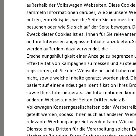
Elektrofahrzeugkonzepte
außerhalb der Volkswagen Webseiten. Diese Cookie
ID. EVERY1
sammeln Informationen darüber, wie Sie unsere We
Reichweite
nutzen, zum Beispiel, welche Seiten Sie am meisten
Reichweite der ID. Modelle
Probefahrt vereinbaren
Reichweite im Winter
besuchen oder wie Sie sich auf der Seite bewegen. D
Rekuperation
Zweck dieser Cookies ist es, Ihnen für Sie relevante
Laden
an Ihre Interessen angepasste Inhalte anzubieten. S
Laden unterwegs
Laden Zuhause
werden außerdem dazu verwendet, die
Ladestationen finden
Fahrzeugangebot anfordern
Erscheinungshäufigkeit einer Anzeige zu begrenzen 
Ladezeitensimulator
Effektivität von Kampagnen zu messen und zu steue
Batterie
Sicherheit
registrieren, ob Sie eine Webseite besucht haben od
Garantie und Lebensdauer
nicht, sowie welche Inhalte genutzt worden sind. Di
Nachhaltigkeit
basiert auf einer eindeutigen Identifikation Ihres B
Technologie
Servicetermin buchen
Kosten und Kauf
sowie Ihres Internetgeräts. Die Informationen kön
Verbrauchskosten
anderen Webseiten oder Seiten Dritter, wie z.B.
Kaufoptionen
Volkswagen Konzerngesellschaften oder Werbetrei
E-Auto-Förderung
Software und Konnektivität
geteilt werden, sodass Ihnen auch auf anderen Web
Die ID. Software 6
Serviceanfrage stellen
relevante Werbung angezeigt werden kann. Wir nut
ID. Software Versionen und Updates
Dienste eines Dritten für die Verarbeitung solcher D
Digitale Extras
Schnittstellen zu Ihrem ID.