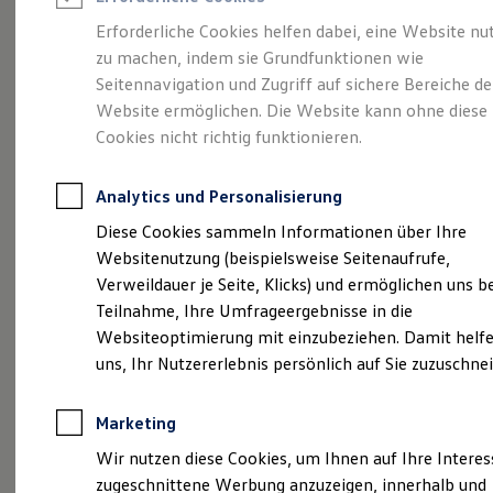
Reifenpakete
Leasing
Erforderliche Cookies helfen dabei, eine Website nu
Leasing-Angebote
zu machen, indem sie Grundfunktionen wie
Kompakt.
Gebrauchtwagen Leasing
Seitennavigation und Zugriff auf sichere Bereiche de
Junge Gebrauchtwagen-Leasing
Elektroauto Leasing
Website ermöglichen. Die Website kann ohne diese
Charismatisch. Coupé.
Kleinwagen-Leasing
Cookies nicht richtig funktionieren.
Leasing ohne Anzahlung
Der Taigo.
Finanzierung
Autokredit mit Schlussrate
Analytics und Personalisierung
Versicherungen und Garantien
Kfz-Versicherung
Diese Cookies sammeln Informationen über Ihre
Restschuldversicherungen
Websitenutzung (beispielsweise Seitenaufrufe,
Garantien
Verweildauer je Seite, Klicks) und ermöglichen uns b
Wartungsverträge
Geschäftskunden
Teilnahme, Ihre Umfrageergebnisse in die
Professional Class bei Volkswagen
Websiteoptimierung mit einzubeziehen. Damit helfe
Großkunden
uns, Ihr Nutzererlebnis persönlich auf Sie zuzuschne
Behörden
Direktkunden
Sonderfahrzeuge
Marketing
Anpfiff zum Gewinn
(
Impressum & Rechtliches
)
Elektromobilität
Wir nutzen diese Cookies, um Ihnen auf Ihre Intere
Elektroautos
zugeschnittene Werbung anzuzeigen, innerhalb und
ID. Tutorials