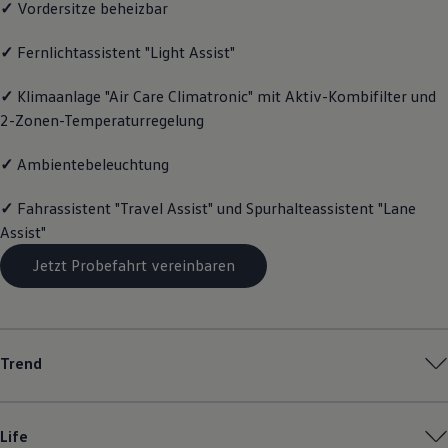
✓
Vordersitze beheizbar
Magazin
Lifestyle
✓
Fernlichtassistent "Light Assist"
Transport
Familie
Elektromobilität
✓
Klimaanlage "Air Care Climatronic" mit Aktiv-Kombifilter und
Volkswagen R
2-Zonen-Temperaturregelung
Pannen- und Unfallhilfe
Volkswagen Kundenbetreuung
✓
Ambientebeleuchtung
✓
Fahrassistent "Travel Assist" und Spurhalteassistent "Lane
Assist"
Jetzt Probefahrt vereinbaren
Trend
Life