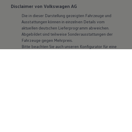
Disclaimer von Volkswagen AG
Die in dieser Darstellung gezeigten Fahrzeuge und
Ausstattungen können in einzelnen Details vom
aktuellen deutschen Lieferprogramm abweichen.
Abgebildet sind teilweise Sonderausstattungen der
Fahrzeuge gegen Mehrpreis.
Bitte beachten Sie auch unseren Konfigurator für eine
Übersicht der aktuell verfügbaren Modelle und
Ausstattungen.
Die angegebenen Verbrauchs- und Emissionswerte
beziehen sich nicht auf ein einzelnes Fahrzeug und sind
nicht Bestandteil des Angebots, sondern dienen allein
Vergleichszwecken zwischen den verschiedenen
Fahrzeugtypen. Zusatzausstattungen und
Zubehör
(Anbauteile, Reifenformat usw.) können relevante
Fahrzeugparameter, wie
z. B.
Gewicht, Rollwiderstand
und Aerodynamik verändern und neben Witterungs-
und Verkehrsbedingungen sowie dem individuellen
Fahrverhalten den Kraftstoffverbrauch, den
Stromverbrauch, die CO₂-Emissionen und die