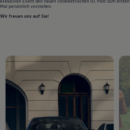
exklusiven Event den neuen vollelektrischen
ID. Polo
zum ersten
Motorenöl und Flüssigkeiten
Mal persönlich vorstellen.
Räder und Reifen
Pannen- und Unfallhilfe
Wir freuen uns auf Sie!
Economy Service
Volkswagen Teile
Zubehör
Modellspezifisches Zubehör
Schutz und Pflege
Transport
Entertainment und Elektronik
Individualisieren
Wallbox und Ladekabel
Digitale Extras
Dienste für Ihr Modell finden
Volkswagen Apps, Login und Shop
Handy und Fahrzeug verbinden
Updates für Software, Karten und Radio
Über Ihr Auto
Vorgängermodelle
Kundeninformationen
Volkswagen Kundenbetreuung
Warn- und Kontrollleuchten
Assistenzsysteme
Digitale Betriebsanleitung
Live Beratung