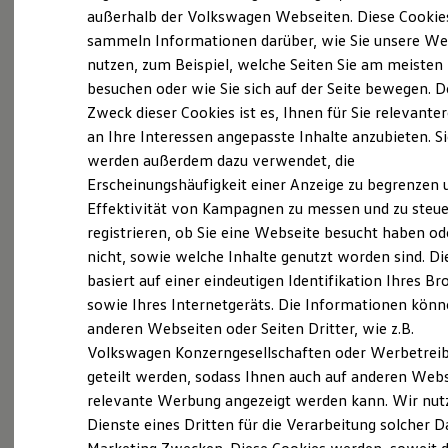
Elektrofahrzeugkonzepte
außerhalb der Volkswagen Webseiten. Diese Cookie
ID. EVERY1
sammeln Informationen darüber, wie Sie unsere We
Reichweite
Probefahrt vereinbaren
nutzen, zum Beispiel, welche Seiten Sie am meisten
Reichweite der ID. Modelle
Reichweite im Winter
besuchen oder wie Sie sich auf der Seite bewegen. D
Rekuperation
Zweck dieser Cookies ist es, Ihnen für Sie relevante
Laden
an Ihre Interessen angepasste Inhalte anzubieten. S
Laden unterwegs
Laden Zuhause
werden außerdem dazu verwendet, die
Fahrzeugangebot anfordern
Ladestationen finden
Erscheinungshäufigkeit einer Anzeige zu begrenzen 
Ladezeitensimulator
Effektivität von Kampagnen zu messen und zu steue
Batterie
Sicherheit
registrieren, ob Sie eine Webseite besucht haben od
Garantie und Lebensdauer
nicht, sowie welche Inhalte genutzt worden sind. Di
Nachhaltigkeit
Servicetermin buchen
basiert auf einer eindeutigen Identifikation Ihres B
Technologie
Kosten und Kauf
sowie Ihres Internetgeräts. Die Informationen kön
Verbrauchskosten
anderen Webseiten oder Seiten Dritter, wie z.B.
Kaufoptionen
Volkswagen Konzerngesellschaften oder Werbetrei
E-Auto-Förderung
Software und Konnektivität
geteilt werden, sodass Ihnen auch auf anderen Web
Serviceanfrage stellen
Die ID. Software 6
relevante Werbung angezeigt werden kann. Wir nut
ID. Software Versionen und Updates
Dienste eines Dritten für die Verarbeitung solcher D
Digitale Extras
Schnittstellen zu Ihrem ID.