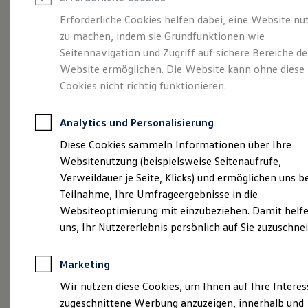
Reifenpakete
Leasing
Erforderliche Cookies helfen dabei, eine Website nu
Leasing-Angebote
zu machen, indem sie Grundfunktionen wie
Eine Spur Extra.
Der
Gebrauchtwagen Leasing
Seitennavigation und Zugriff auf sichere Bereiche de
Junge Gebrauchtwagen-Leasing
Elektroauto Leasing
Website ermöglichen. Die Website kann ohne diese
neue vollelektrische
Kleinwagen-Leasing
Cookies nicht richtig funktionieren.
Leasing ohne Anzahlung
ID. Polo
Finanzierung
Autokredit mit Schlussrate
Analytics und Personalisierung
Versicherungen und Garantien
Kfz-Versicherung
Diese Cookies sammeln Informationen über Ihre
Restschuldversicherungen
Websitenutzung (beispielsweise Seitenaufrufe,
Garantien
Verweildauer je Seite, Klicks) und ermöglichen uns b
Wartungsverträge
Geschäftskunden
Teilnahme, Ihre Umfrageergebnisse in die
Professional Class bei Volkswagen
Websiteoptimierung mit einzubeziehen. Damit helfe
Großkunden
uns, Ihr Nutzererlebnis persönlich auf Sie zuzuschne
Behörden
Direktkunden
Sonderfahrzeuge
(
Impressum & Rechtliches
)
Marketing
Anpfiff zum Gewinn
Elektromobilität
Wir nutzen diese Cookies, um Ihnen auf Ihre Intere
Elektroautos
zugeschnittene Werbung anzuzeigen, innerhalb und
ID. Tutorials