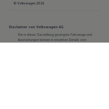
© Volkswagen 2026
Disclaimer von Volkswagen AG
Die in dieser Darstellung gezeigten Fahrzeuge und
Ausstattungen können in einzelnen Details vom
aktuellen deutschen Lieferprogramm abweichen.
Abgebildet sind teilweise Sonderausstattungen der
Fahrzeuge gegen Mehrpreis.
Bitte beachten Sie auch unseren Konfigurator für eine
Übersicht der aktuell verfügbaren Modelle und
Ausstattungen.
Die angegebenen Verbrauchs- und Emissionswerte
beziehen sich nicht auf ein einzelnes Fahrzeug und sind
nicht Bestandteil des Angebots, sondern dienen allein
Vergleichszwecken zwischen den verschiedenen
Fahrzeugtypen. Zusatzausstattungen und
Zubehör
(Anbauteile, Reifenformat usw.) können relevante
Fahrzeugparameter, wie
z. B.
Gewicht, Rollwiderstand