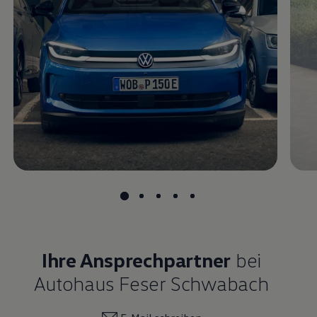
Magazin
Lifestyle
Transport
Familie
Elektromobilität
Volkswagen R
Pannen- und Unfallhilfe
Volkswagen Kundenbetreuung
Ihre Ansprechpartner
bei
Autohaus Feser Schwabach