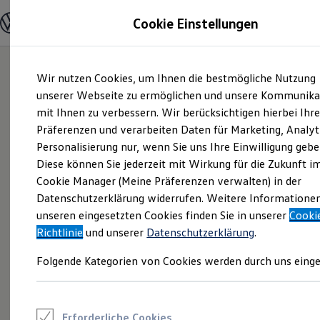
Modelle und Konfigurator
Cookie Einstellungen
Konfigurator
Modelle vergleichen
Konfiguration laden
Zum
Zum
Autosuche
Wir nutzen Cookies, um Ihnen die bestmögliche Nutzung
Hauptinhalt
Footer
Elektroautos
springen
springen
unserer Webseite zu ermöglichen und unsere Kommunika
ENERGY Sondermodelle
Nutzfahrzeuge
mit Ihnen zu verbessern. Wir berücksichtigen hierbei Ihr
SUV und CUV
Präferenzen und verarbeiten Daten für Marketing, Analyt
Familienautos
Personalisierung nur, wenn Sie uns Ihre Einwilligung gebe
Kombis
Kompaktwagen
Diese können Sie jederzeit mit Wirkung für die Zukunft i
Sportwagen
Cookie Manager (Meine Präferenzen verwalten) in der
Schnell verfügbare Fahrzeuge
Angebote und Produkte
Datenschutzerklärung widerrufen. Weitere Informatione
Aktuelle Angebote
unseren eingesetzten Cookies finden Sie in unserer
Cooki
E-Auto-Förderung
Richtlinie
und unserer
Datenschutzerklärung
.
Volkswagen Marktplatz
Die ENERGY Sondermodelle
Folgende Kategorien von Cookies werden durch uns einge
Junge Gebrauchtwagen und Gebrauchtwagen
Volkswagen Zertifizierte Gebrauchtwagen
Elektromobilität bei Gebrauchtwagen
Zubehör- und Serviceangebote
Saisonangebote
Erforderliche Cookies