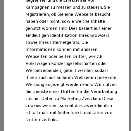
begrenzen und die Effektivität von
Ihre
nächsten
Hybridautos
Kampagnen zu messen und zu steuern. Sie
Marke und Erlebnis
registrieren, ob Sie eine Webseite besucht
Volkswagen R und R Experience
Schritte
R-Modelle
haben oder nicht, sowie welche Inhalte
R Experience
genutzt worden sind. Dies basiert auf einer
Driving Experience
eindeutigen Identifikation Ihres Browsers
Volkswagen entdecken
Werkbesichtigung
sowie Ihres Internetgeräts. Die
Factory visit
Informationen können mit anderen
Lifestyle Shop
Probefahrt vereinbaren
Webseiten oder Seiten Dritter, wie z.B.
T-Roc Kollektion
Golf Kollektion
Volkswagen Konzerngesellschaften oder
ID. Kollektion
Werbetreibenden, geteilt werden, sodass
Volkswagen Kollektion
Ihnen auch auf anderen Webseiten relevante
R-Kollektion
GTI Kollektion
Fahrzeugangebot anfordern
Werbung angezeigt werden kann. Wir nutzen
Fußball Drop
die Dienste eines Dritten für die Verarbeitung
we drive football
solcher Daten zu Marketing Zwecken. Diese
#wedriveproud
Besitzer und Service
Cookies werden, soweit dies zweckdienlich
myVolkswagen
ist, oftmals mit Seitenfunktionalitäten von
Software Updates
Serviceanfrage stellen
Dritten verlinkt.
Service und Ersatzteile
Inspektion und HU/AU
Reparaturen und Checks