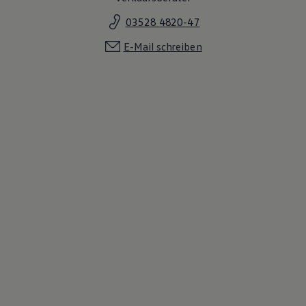
Magazin
03528 4820-47
Lifestyle
Transport
E-Mail schreiben
Familie
Elektromobilität
Volkswagen R
Pannen- und Unfallhilfe
Volkswagen Kundenbetreuung