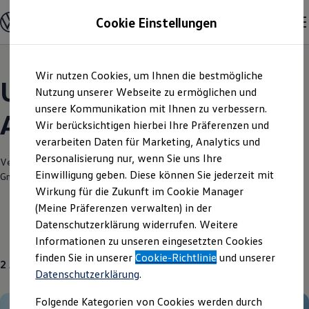
Modelle und Konfigurator
Cookie Einstellungen
Konfigurator
Modelle vergleichen
Konfiguration laden
Zum
Zum
Autosuche
Wir nutzen Cookies, um Ihnen die bestmögliche
Hauptinhalt
Footer
Elektroautos
Unsere aktuellen
springen
springen
Nutzung unserer Webseite zu ermöglichen und
ENERGY Sondermodelle
Nutzfahrzeuge
unsere Kommunikation mit Ihnen zu verbessern.
Angebote und mehr
SUV und CUV
Wir berücksichtigen hierbei Ihre Präferenzen und
Familienautos
verarbeiten Daten für Marketing, Analytics und
Kombis
Kompaktwagen
Personalisierung nur, wenn Sie uns Ihre
Verantwortlich für die Inhalte auf dieser Seite ist die Autohaus Franke
Sportwagen
Einwilligung geben. Diese können Sie jederzeit mit
GmbH & Co. KG Radeberg
(
Impressum & Rechtliches
)
Schnell verfügbare Fahrzeuge
Angebote und Produkte
Wirkung für die Zukunft im Cookie Manager
Aktuelle Angebote
(Meine Präferenzen verwalten) in der
E-Auto-Förderung
Datenschutzerklärung widerrufen. Weitere
Volkswagen Marktplatz
Gebrauchtwagen
Über uns
Informationen zu unseren eingesetzten Cookies
Die ENERGY Sondermodelle
Junge Gebrauchtwagen und Gebrauchtwagen
finden Sie in unserer
Cookie-Richtlinie
und unserer
2
Angebote
Volkswagen Zertifizierte Gebrauchtwagen
Datenschutzerklärung
.
Elektromobilität bei Gebrauchtwagen
Zubehör- und Serviceangebote
Folgende Kategorien von Cookies werden durch
Saisonangebote