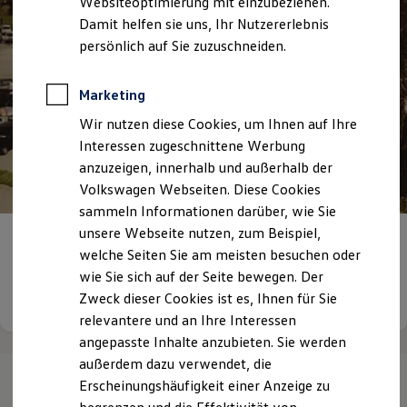
Websiteoptimierung mit einzubeziehen.
Elektrofahrzeugkonzepte
Damit helfen sie uns, Ihr Nutzererlebnis
ID. EVERY1
Reichweite
persönlich auf Sie zuzuschneiden.
Reichweite der ID. Modelle
Reichweite im Winter
Rekuperation
Marketing
Laden
Wir nutzen diese Cookies, um Ihnen auf Ihre
Laden unterwegs
Laden Zuhause
Interessen zugeschnittene Werbung
Ladestationen finden
anzuzeigen, innerhalb und außerhalb der
Ladezeitensimulator
Volkswagen Webseiten. Diese Cookies
Batterie
Sicherheit
sammeln Informationen darüber, wie Sie
Garantie und Lebensdauer
unsere Webseite nutzen, zum Beispiel,
Nachhaltigkeit
Historie –
Autohaus Franke
welche Seiten Sie am meisten besuchen oder
Technologie
Kosten und Kauf
wie Sie sich auf der Seite bewegen. Der
Verbrauchskosten
Details ansehen
Zweck dieser Cookies ist es, Ihnen für Sie
Kaufoptionen
relevantere und an Ihre Interessen
E-Auto-Förderung
Software und Konnektivität
angepasste Inhalte anzubieten. Sie werden
Die ID. Software 6
außerdem dazu verwendet, die
ID. Software Versionen und Updates
Erscheinungshäufigkeit einer Anzeige zu
Digitale Extras
Schnittstellen zu Ihrem ID.