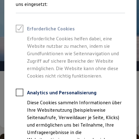
Reifenpakete
uns eingesetzt:
Leasing
Leasing-Angebote
Gebrauchtwagen Leasing
Junge Gebrauchtwagen-Leasing
Erforderliche Cookies
Elektroauto Leasing
Kleinwagen-Leasing
Erforderliche Cookies helfen dabei, eine
Leasing ohne Anzahlung
Website nutzbar zu machen, indem sie
Finanzierung
Autokredit mit Schlussrate
Grundfunktionen wie Seitennavigation und
Versicherungen und Garantien
Zugriff auf sichere Bereiche der Website
Kfz-Versicherung
ermöglichen. Die Website kann ohne diese
Restschuldversicherungen
Garantien
Cookies nicht richtig funktionieren.
Gepflegt, geprüft und für gut befunden.
Wartungsverträge
Geschäftskunden
Volkswagen Zertifizierte
Professional Class bei Volkswagen
Analytics und Personalisierung
Gebrauchtwagen.
Großkunden
Diese Cookies sammeln Informationen über
Behörden
Direktkunden
Ihre Websitenutzung (beispielsweise
Details ansehen
Sonderfahrzeuge
Seitenaufrufe, Verweildauer je Seite, Klicks)
Anpfiff zum Gewinn
und ermöglichen uns bei Teilnahme, Ihre
Elektromobilität
Elektroautos
Umfrageergebnisse in die
ID. Tutorials