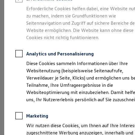
Reifenpakete
Leasing
Erforderliche Cookies helfen dabei, eine Website nu
Leasing-Angebote
zu machen, indem sie Grundfunktionen wie
Volkswagen Economy
Gebrauchtwagen Leasing
Seitennavigation und Zugriff auf sichere Bereiche de
Junge Gebrauchtwagen-Leasing
Elektroauto Leasing
Website ermöglichen. Die Website kann ohne diese
Service
Rabattaktion
Kleinwagen-Leasing
Cookies nicht richtig funktionieren.
Leasing ohne Anzahlung
Finanzierung
Autokredit mit Schlussrate
Analytics und Personalisierung
Versicherungen und Garantien
Kfz-Versicherung
Diese Cookies sammeln Informationen über Ihre
Restschuldversicherungen
Websitenutzung (beispielsweise Seitenaufrufe,
Garantien
Verweildauer je Seite, Klicks) und ermöglichen uns b
Wartungsverträge
Geschäftskunden
Teilnahme, Ihre Umfrageergebnisse in die
Professional Class bei Volkswagen
Websiteoptimierung mit einzubeziehen. Damit helfe
Großkunden
uns, Ihr Nutzererlebnis persönlich auf Sie zuzuschne
Behörden
Direktkunden
Sonderfahrzeuge
Marketing
Anpfiff zum Gewinn
Elektromobilität
Wir nutzen diese Cookies, um Ihnen auf Ihre Intere
Elektroautos
zugeschnittene Werbung anzuzeigen, innerhalb und
ID. Tutorials