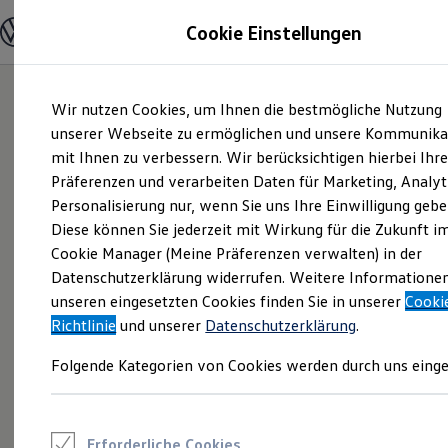
Modelle und Konfigurator
Cookie Einstellungen
Konfigurator
Modelle vergleichen
Konfiguration laden
Zum
Zum
Autosuche
Wir nutzen Cookies, um Ihnen die bestmögliche Nutzung
Hauptinhalt
Footer
Elektroautos
springen
springen
unserer Webseite zu ermöglichen und unsere Kommunika
ENERGY Sondermodelle
Nutzfahrzeuge
mit Ihnen zu verbessern. Wir berücksichtigen hierbei Ihr
SUV und CUV
Präferenzen und verarbeiten Daten für Marketing, Analyt
Familienautos
Personalisierung nur, wenn Sie uns Ihre Einwilligung gebe
Kombis
Kompaktwagen
Diese können Sie jederzeit mit Wirkung für die Zukunft i
Sportwagen
Cookie Manager (Meine Präferenzen verwalten) in der
Schnell verfügbare Fahrzeuge
Angebote und Produkte
Datenschutzerklärung widerrufen. Weitere Informatione
Aktuelle Angebote
unseren eingesetzten Cookies finden Sie in unserer
Cooki
E-Auto-Förderung
Richtlinie
und unserer
Datenschutzerklärung
.
Volkswagen Marktplatz
Die ENERGY Sondermodelle
Folgende Kategorien von Cookies werden durch uns einge
Junge Gebrauchtwagen und Gebrauchtwagen
Volkswagen Zertifizierte Gebrauchtwagen
Elektromobilität bei Gebrauchtwagen
Zubehör- und Serviceangebote
Saisonangebote
Erforderliche Cookies