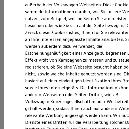
Elektrofahrzeugkonzepte
außerhalb der Volkswagen Webseiten. Diese Cookie
ID. EVERY1
sammeln Informationen darüber, wie Sie unsere We
(
Impressum & Rechtliches
)
Reichweite
nutzen, zum Beispiel, welche Seiten Sie am meisten
Reichweite der ID. Modelle
Reichweite im Winter
besuchen oder wie Sie sich auf der Seite bewegen. D
Rekuperation
Zweck dieser Cookies ist es, Ihnen für Sie relevante
Was ist der Economy Service
Laden
an Ihre Interessen angepasste Inhalte anzubieten. S
Laden unterwegs
und wer kann ihn nutzen?
Laden Zuhause
werden außerdem dazu verwendet, die
Ladestationen finden
Erscheinungshäufigkeit einer Anzeige zu begrenzen 
Ladezeitensimulator
Ältere Volkswagen haben einen anderen
Effektivität von Kampagnen zu messen und zu steue
Batterie
Sicherheit
Servicebedarf als neue Fahrzeuge. Der Economy
registrieren, ob Sie eine Webseite besucht haben od
Garantie und Lebensdauer
Service ist speziell für Volkswagen Modelle
nicht, sowie welche Inhalte genutzt worden sind. Di
Nachhaltigkeit
entwickelt worden, die älter als vier Jahre sind. Er
basiert auf einer eindeutigen Identifikation Ihres B
Technologie
Kosten und Kauf
bietet Ihnen ein vielfältiges Leistungsspektrum mit
sowie Ihres Internetgeräts. Die Informationen kön
Verbrauchskosten
zeitwertgerechtem Service und hoher
anderen Webseiten oder Seiten Dritter, wie z.B.
Kaufoptionen
Ersatzteilqualität. Die Leistungen sind durch
Volkswagen Konzerngesellschaften oder Werbetrei
E-Auto-Förderung
Software und Konnektivität
Fachwissen, Volkswagen Teile und langjährige
geteilt werden, sodass Ihnen auch auf anderen Web
Die ID. Software 6
Erfahrung genau auf Ihr Fahrzeug abgestimmt und
relevante Werbung angezeigt werden kann. Wir nut
ID. Software Versionen und Updates
decken nahezu alle Services ab. Die Preise sind
Dienste eines Dritten für die Verarbeitung solcher D
Digitale Extras
Schnittstellen zu Ihrem ID.
speziell auf das Alter Ihres Fahrzeugs ausgelegt. Bei