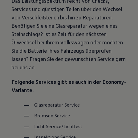
Das Leistungsspektrum reicht von Checks,
Magazin
Services und günstigen Teilen über den Wechsel
Lifestyle
Transport
von Verschleißteilen bis hin zu Reparaturen.
Familie
Benötigen Sie eine Glasreparatur wegen eines
Elektromobilität
Volkswagen R
Steinschlags? Ist es Zeit für den nächsten
Pannen- und Unfallhilfe
Ölwechsel bei Ihrem
Volkswagen
oder möchten
Volkswagen Kundenbetreuung
Sie die Batterie Ihres Fahrzeugs überprüfen
lassen? Fragen Sie den gewünschten
Service
gern
bei uns an.
Folgende Services gibt es auch in der Economy-
Variante:
Glasreparatur
Service
Bremsen
Service
Licht
Service
/Lichttest
Inspektions
Service