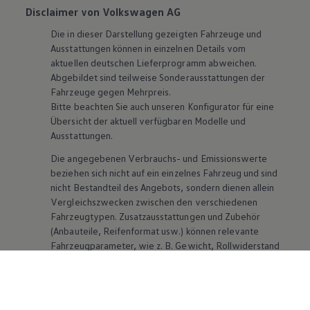
Disclaimer von Volkswagen AG
Die in dieser Darstellung gezeigten Fahrzeuge und
Ausstattungen können in einzelnen Details vom
aktuellen deutschen Lieferprogramm abweichen.
Abgebildet sind teilweise Sonderausstattungen der
Fahrzeuge gegen Mehrpreis.
Bitte beachten Sie auch unseren Konfigurator für eine
Übersicht der aktuell verfügbaren Modelle und
Ausstattungen.
Die angegebenen Verbrauchs- und Emissionswerte
beziehen sich nicht auf ein einzelnes Fahrzeug und sind
nicht Bestandteil des Angebots, sondern dienen allein
Vergleichszwecken zwischen den verschiedenen
Fahrzeugtypen. Zusatzausstattungen und
Zubehör
(Anbauteile, Reifenformat usw.) können relevante
Fahrzeugparameter, wie
z. B.
Gewicht, Rollwiderstand
und Aerodynamik verändern und neben Witterungs-
und Verkehrsbedingungen sowie dem individuellen
Fahrverhalten den Kraftstoffverbrauch, den
Stromverbrauch, die CO₂-Emissionen und die