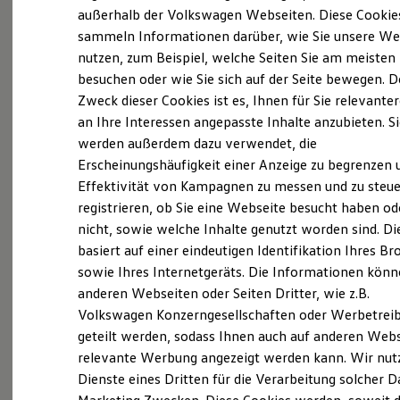
Elektrofahrzeugkonzepte
außerhalb der Volkswagen Webseiten. Diese Cookie
Seit 1932. HOFFMANN
ID. EVERY1
sammeln Informationen darüber, wie Sie unsere We
Reichweite
nutzen, zum Beispiel, welche Seiten Sie am meisten
Reichweite der ID. Modelle
Als innovatives und zukunftsorientiertes
Reichweite im Winter
besuchen oder wie Sie sich auf der Seite bewegen. D
Rekuperation
Familienunternehmen mit inzwischen mehr als
Zweck dieser Cookies ist es, Ihnen für Sie relevante
Laden
280 Mitarbeitern an 6 Standorten wissen wir,
an Ihre Interessen angepasste Inhalte anzubieten. S
Laden unterwegs
Laden Zuhause
dass unser Erfolg maßgeblich von der
werden außerdem dazu verwendet, die
Ladestationen finden
Qualifikation, Leistungsbereitschaft und
Erscheinungshäufigkeit einer Anzeige zu begrenzen 
Ladezeitensimulator
Effektivität von Kampagnen zu messen und zu steue
Batterie
Flexibilität unserer Mitarbeiter abhängt. Daher
Sicherheit
registrieren, ob Sie eine Webseite besucht haben od
suchen wir engagierte Fachkräfte, die mit ihrer
Garantie und Lebensdauer
nicht, sowie welche Inhalte genutzt worden sind. Di
Nachhaltigkeit
hervorragenden Qualifikation und einer
basiert auf einer eindeutigen Identifikation Ihres B
Technologie
leistungsorientierten Einstellung die
Kosten und Kauf
sowie Ihres Internetgeräts. Die Informationen kön
Verbrauchskosten
Erfolgsgeschichte unseres Autohauses
anderen Webseiten oder Seiten Dritter, wie z.B.
Kaufoptionen
mitschreiben und zugleich ihre Karriere in einem
Volkswagen Konzerngesellschaften oder Werbetrei
E-Auto-Förderung
Software und Konnektivität
familiengeführten, zukunftsorientierten
geteilt werden, sodass Ihnen auch auf anderen Web
Die ID. Software 6
Unternehmen starten möchten.
relevante Werbung angezeigt werden kann. Wir nut
ID. Software Versionen und Updates
Dienste eines Dritten für die Verarbeitung solcher D
Digitale Extras
Schnittstellen zu Ihrem ID.