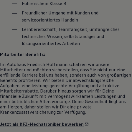
Führerschein Klasse B
Magazin
Lifestyle
Freundlicher Umgang mit Kunden und
Transport
serviceorientiertes Handeln
Familie
Elektromobilität
Lernbereitschaft, Teamfähigkeit, umfangreiches
Volkswagen R
technisches Wissen, selbstständiges und
Pannen- und Unfallhilfe
Volkswagen Kundenbetreuung
lösungsorientiertes Arbeiten
Mitarbeiter Benefits:
Im Autohaus Friedrich Hoffmann schätzen wir unsere
Mitarbeiter und möchten sicherstellen, dass Sie nicht nur eine
erfüllende Karriere bei uns haben, sondern auch von großartigen
Benefits profitieren. Wir bieten Dir abwechslungsreiche
Aufgaben, eine leistungsgerechte Vergütung und attraktive
Mitarbeiterrabatte. Darüber hinaus sorgen wir für Deine
finanzielle Zukunft mit vermögenswirksamen Leistungen und
einer betrieblichen Altersvorsorge. Deine Gesundheit liegt uns
am Herzen, daher stellen wir Dir eine private
Krankenzusatzversicherung zur Verfügung.
Jetzt als KFZ-Mechatroniker bewerben