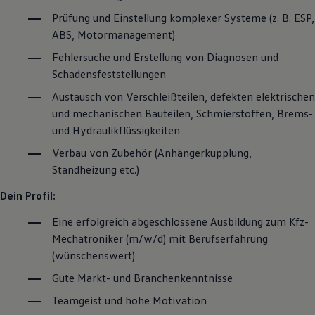
Motorenöl und Flüssigkeiten
Prüfung und Einstellung komplexer Systeme
(
z. B.
ESP,
Räder und Reifen
ABS, Motormanagement)
Pannen- und Unfallhilfe
Economy Service
Fehlersuche und Erstellung von Diagnosen und
Volkswagen Teile
Schadensfeststellungen
Zubehör
Modellspezifisches Zubehör
Austausch von Verschleißteilen, defekten elektrischen
Schutz und Pflege
Transport
und mechanischen Bauteilen, Schmierstoffen, Brems-
Entertainment und Elektronik
und Hydraulikflüssigkeiten
Individualisieren
Wallbox und Ladekabel
Verbau von
Zubehör
(Anhängerkupplung,
Digitale Extras
Standheizung etc.)
Dienste für Ihr Modell finden
Volkswagen Apps, Login und Shop
Dein Profil:
Handy und Fahrzeug verbinden
Updates für Software, Karten und Radio
Eine erfolgreich abgeschlossene Ausbildung zum Kfz-
Über Ihr Auto
Mechatroniker (m/w/d) mit Berufserfahrung
Vorgängermodelle
Kundeninformationen
(wünschenswert)
Volkswagen Kundenbetreuung
Warn- und Kontrollleuchten
Gute Markt- und Branchenkenntnisse
Assistenzsysteme
Teamgeist und hohe Motivation
Digitale Betriebsanleitung
Live Beratung