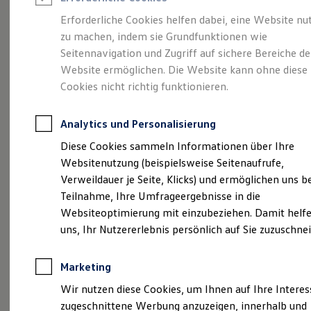
Reifenpakete
Leasing
Erforderliche Cookies helfen dabei, eine Website nu
Leasing-Angebote
zu machen, indem sie Grundfunktionen wie
Karriere bei
Autohaus
Gebrauchtwagen Leasing
Seitennavigation und Zugriff auf sichere Bereiche de
Junge Gebrauchtwagen-Leasing
Elektroauto Leasing
Website ermöglichen. Die Website kann ohne diese
Hoffmann
Kleinwagen-Leasing
Cookies nicht richtig funktionieren.
Leasing ohne Anzahlung
Finanzierung
Autokredit mit Schlussrate
Analytics und Personalisierung
Versicherungen und Garantien
Kfz-Versicherung
Diese Cookies sammeln Informationen über Ihre
Restschuldversicherungen
Websitenutzung (beispielsweise Seitenaufrufe,
Garantien
Verweildauer je Seite, Klicks) und ermöglichen uns b
Wartungsverträge
Geschäftskunden
Teilnahme, Ihre Umfrageergebnisse in die
Professional Class bei Volkswagen
Websiteoptimierung mit einzubeziehen. Damit helfe
Großkunden
uns, Ihr Nutzererlebnis persönlich auf Sie zuzuschne
Behörden
Direktkunden
Sonderfahrzeuge
Marketing
Anpfiff zum Gewinn
(
Impressum & Rechtliches
)
Elektromobilität
Wir nutzen diese Cookies, um Ihnen auf Ihre Intere
Elektroautos
zugeschnittene Werbung anzuzeigen, innerhalb und
ID. Tutorials