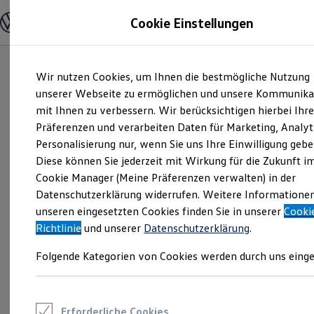
Modelle und Konfigurator
Cookie Einstellungen
Konfigurator
Modelle vergleichen
Konfiguration laden
Zum
Zum
Autosuche
Wir nutzen Cookies, um Ihnen die bestmögliche Nutzung
Hauptinhalt
Footer
Elektroautos
springen
springen
unserer Webseite zu ermöglichen und unsere Kommunika
ENERGY Sondermodelle
Nutzfahrzeuge
mit Ihnen zu verbessern. Wir berücksichtigen hierbei Ihr
SUV und CUV
Präferenzen und verarbeiten Daten für Marketing, Analyt
Familienautos
Personalisierung nur, wenn Sie uns Ihre Einwilligung gebe
Kombis
Kompaktwagen
Diese können Sie jederzeit mit Wirkung für die Zukunft i
Sportwagen
Cookie Manager (Meine Präferenzen verwalten) in der
Schnell verfügbare Fahrzeuge
Angebote und Produkte
Datenschutzerklärung widerrufen. Weitere Informatione
Aktuelle Angebote
unseren eingesetzten Cookies finden Sie in unserer
Cooki
E-Auto-Förderung
Richtlinie
und unserer
Datenschutzerklärung
.
Volkswagen Marktplatz
Die ENERGY Sondermodelle
Folgende Kategorien von Cookies werden durch uns einge
Junge Gebrauchtwagen und Gebrauchtwagen
Volkswagen Zertifizierte Gebrauchtwagen
Elektromobilität bei Gebrauchtwagen
Zubehör- und Serviceangebote
Saisonangebote
Erforderliche Cookies