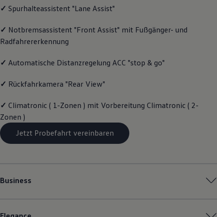
✓
Spurhalteassistent "Lane Assist"
Magazin
Lifestyle
Transport
✓
Notbremsassistent "Front Assist" mit Fußgänger- und
Familie
Radfahrererkennung
Elektromobilität
Volkswagen R
Pannen- und Unfallhilfe
✓
Automatische Distanzregelung ACC "stop & go"
Volkswagen Kundenbetreuung
✓
Rückfahrkamera "Rear View"
✓
Climatronic ( 1-Zonen ) mit Vorbereitung Climatronic ( 2-
Zonen )
Jetzt Probefahrt vereinbaren
Business
Elegance