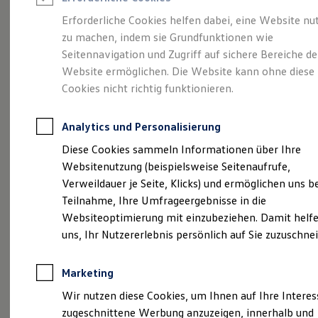
Reifenpakete
Leasing
Erforderliche Cookies helfen dabei, eine Website nu
Leasing-Angebote
zu machen, indem sie Grundfunktionen wie
Eleganzschön
Gebrauchtwagen Leasing
Seitennavigation und Zugriff auf sichere Bereiche de
Junge Gebrauchtwagen-Leasing
Elektroauto Leasing
Website ermöglichen. Die Website kann ohne diese
großartig.
Der Passat.
Kleinwagen-Leasing
Cookies nicht richtig funktionieren.
Leasing ohne Anzahlung
Finanzierung
Autokredit mit Schlussrate
Analytics und Personalisierung
Versicherungen und Garantien
Kfz-Versicherung
Diese Cookies sammeln Informationen über Ihre
Restschuldversicherungen
Websitenutzung (beispielsweise Seitenaufrufe,
Garantien
Verweildauer je Seite, Klicks) und ermöglichen uns b
Wartungsverträge
Geschäftskunden
Teilnahme, Ihre Umfrageergebnisse in die
Professional Class bei Volkswagen
Websiteoptimierung mit einzubeziehen. Damit helfe
Großkunden
uns, Ihr Nutzererlebnis persönlich auf Sie zuzuschne
Behörden
(
Impressum & Rechtliches
)
Direktkunden
Sonderfahrzeuge
Marketing
Anpfiff zum Gewinn
Elektromobilität
Wir nutzen diese Cookies, um Ihnen auf Ihre Intere
Elektroautos
zugeschnittene Werbung anzuzeigen, innerhalb und
ID. Tutorials