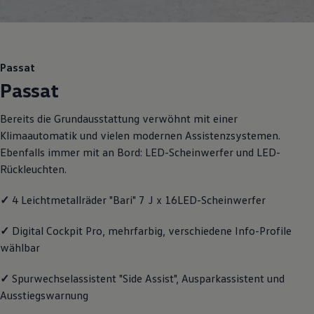
Motorenöl und Flüssigkeiten
Räder und Reifen
Pannen- und Unfallhilfe
Economy Service
Volkswagen Teile
Passat
Zubehör
Passat
Modellspezifisches Zubehör
Schutz und Pflege
Transport
Bereits die Grundausstattung verwöhnt mit einer
Entertainment und Elektronik
Klimaautomatik und vielen modernen Assistenzsystemen.
Individualisieren
Wallbox und Ladekabel
Ebenfalls immer mit an Bord: LED-Scheinwerfer und LED-
Digitale Extras
Rückleuchten.
Dienste für Ihr Modell finden
Volkswagen Apps, Login und Shop
✓
4 Leichtmetallräder "Bari" 7 J x 16LED-Scheinwerfer
Handy und Fahrzeug verbinden
Updates für Software, Karten und Radio
Über Ihr Auto
✓
Digital Cockpit Pro, mehrfarbig, verschiedene Info-Profile
Vorgängermodelle
wählbar
Kundeninformationen
Volkswagen Kundenbetreuung
Warn- und Kontrollleuchten
✓
Spurwechselassistent "Side Assist", Ausparkassistent und
Assistenzsysteme
Ausstiegswarnung
Digitale Betriebsanleitung
Live Beratung