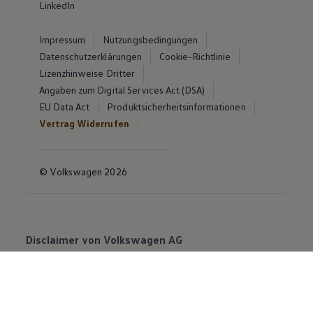
LinkedIn
Impressum
Nutzungsbedingungen
Datenschutzerklärungen
Cookie-Richtlinie
Lizenzhinweise Dritter
Angaben zum Digital Services Act (DSA)
EU Data Act
Produktsicherheitsinformationen
Vertrag Widerrufen
© Volkswagen 2026
Disclaimer von Volkswagen AG
Die in dieser Darstellung gezeigten Fahrzeuge und
Ausstattungen können in einzelnen Details vom
aktuellen deutschen Lieferprogramm abweichen.
Abgebildet sind teilweise Sonderausstattungen der