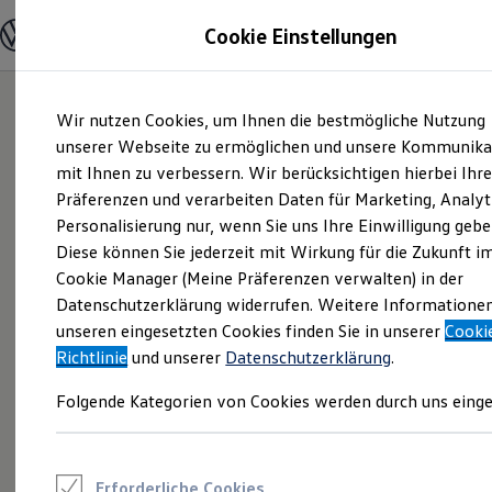
Modelle und Konfigurator
Cookie Einstellungen
Konfigurator
Modelle vergleichen
Konfiguration laden
Zum
Zum
Autosuche
Wir nutzen Cookies, um Ihnen die bestmögliche Nutzung
Hauptinhalt
Footer
Elektroautos
springen
springen
unserer Webseite zu ermöglichen und unsere Kommunika
ENERGY Sondermodelle
Nutzfahrzeuge
mit Ihnen zu verbessern. Wir berücksichtigen hierbei Ihr
SUV und CUV
Präferenzen und verarbeiten Daten für Marketing, Analyt
Familienautos
Personalisierung nur, wenn Sie uns Ihre Einwilligung gebe
Kombis
Kompaktwagen
Diese können Sie jederzeit mit Wirkung für die Zukunft i
Sportwagen
Cookie Manager (Meine Präferenzen verwalten) in der
Schnell verfügbare Fahrzeuge
Angebote und Produkte
Datenschutzerklärung widerrufen. Weitere Informatione
Aktuelle Angebote
unseren eingesetzten Cookies finden Sie in unserer
Cooki
E-Auto-Förderung
Richtlinie
und unserer
Datenschutzerklärung
.
Volkswagen Marktplatz
Die ENERGY Sondermodelle
Folgende Kategorien von Cookies werden durch uns einge
Junge Gebrauchtwagen und Gebrauchtwagen
Volkswagen Zertifizierte Gebrauchtwagen
Elektromobilität bei Gebrauchtwagen
Zubehör- und Serviceangebote
Saisonangebote
Erforderliche Cookies