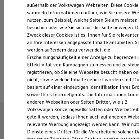
Elektrofahrzeugkonzepte
außerhalb der Volkswagen Webseiten. Diese Cookie
Probefahrt vereinbaren
ID. EVERY1
sammeln Informationen darüber, wie Sie unsere We
Reichweite
nutzen, zum Beispiel, welche Seiten Sie am meisten
Reichweite der ID. Modelle
Reichweite im Winter
besuchen oder wie Sie sich auf der Seite bewegen. D
Rekuperation
Zweck dieser Cookies ist es, Ihnen für Sie relevante
Laden
an Ihre Interessen angepasste Inhalte anzubieten. S
Fahrzeugangebot anfordern
Laden unterwegs
Laden Zuhause
werden außerdem dazu verwendet, die
Ladestationen finden
Erscheinungshäufigkeit einer Anzeige zu begrenzen 
Ladezeitensimulator
Effektivität von Kampagnen zu messen und zu steue
Batterie
Sicherheit
registrieren, ob Sie eine Webseite besucht haben od
Garantie und Lebensdauer
Serviceanfrage stellen
nicht, sowie welche Inhalte genutzt worden sind. Di
Nachhaltigkeit
basiert auf einer eindeutigen Identifikation Ihres B
Technologie
Kosten und Kauf
sowie Ihres Internetgeräts. Die Informationen kön
Verbrauchskosten
anderen Webseiten oder Seiten Dritter, wie z.B.
Kaufoptionen
Volkswagen Konzerngesellschaften oder Werbetrei
E-Auto-Förderung
Software und Konnektivität
geteilt werden, sodass Ihnen auch auf anderen Web
Die ID. Software 6
relevante Werbung angezeigt werden kann. Wir nut
ID. Software Versionen und Updates
Dienste eines Dritten für die Verarbeitung solcher D
Digitale Extras
Schnittstellen zu Ihrem ID.