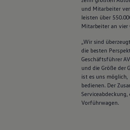
Magazin
und Mitarbeiter ve
Lifestyle
Transport
leisten über 550.0
Familie
Mitarbeiter an vie
Elektromobilität
Volkswagen R
Pannen- und Unfallhilfe
„Wir sind überzeug
Volkswagen Kundenbetreuung
die besten Perspekt
Geschäftsführer A
und die Größe der 
ist es uns möglich
bedienen. Der Zusa
Serviceabdeckung, 
Vorführwagen.