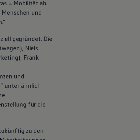
s = Mobilität ab.
ür Menschen und
.“
iell gegründet. Die
twagen), Niels
keting), Frank
nanzen und
“ unter ähnlich
ne
stellung für die
zukünftig zu den
Mitarbeiterinnen