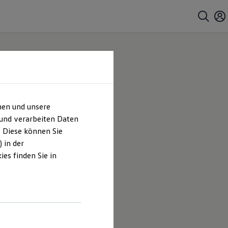
hen und unsere
 und verarbeiten Daten
. Diese können Sie
 in der
es finden Sie in