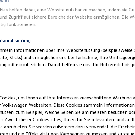
okies
kies helfen dabei, eine Website nutzbar zu machen, indem sie G
und Zugriff auf sichere Bereiche der Website ermöglichen. Die W
tig funktionieren.
rsonalisierung
mmeln Informationen über Ihre Websitenutzung (beispielsweise S
eite, Klicks) und ermöglichen uns bei Teilnahme, Ihre Umfrageerge
g mit einzubeziehen. Damit helfen sie uns, Ihr Nutzererlebnis pe
Cookies, um Ihnen auf Ihre Interessen zugeschnittene Werbung a
r Volkswagen Webseiten. Diese Cookies sammeln Informationen 
utzen, zum Beispiel, welche Seiten Sie am meisten besuchen oder
r Zweck dieser Cookies ist es, Ihnen für Sie relevantere und an I
e anzubieten. Sie werden außerdem dazu verwendet, die Erschein
zen und die Effektivität von Kampagnen zu messen und zu steuern