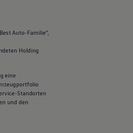
Best Auto-Familie“,
ndeten Holding
g eine
rzeugportfolio
ervice
-Standorten
men und den