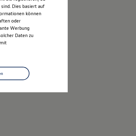
ind. Dies basiert auf
Informationen können
aften oder
evante Werbung
solcher Daten zu
 mit
en