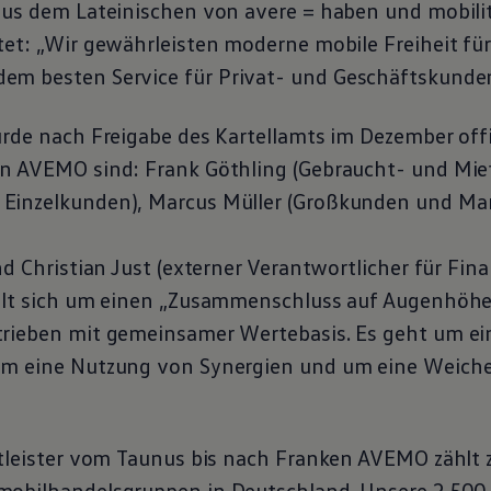
aus dem Lateinischen von avere = haben und mobilita
tet: „Wir gewährleisten moderne mobile Freiheit f
dem besten
Service
für Privat- und Geschäftskunden
rde nach Freigabe des Kartellamts im Dezember offiz
n AVEMO sind: Frank Göthling (Gebraucht- und Mie
Einzelkunden), Marcus Müller (Großkunden und Mar
,
nd Christian Just (externer Verantwortlicher für Fi
elt sich um einen „Zusammenschluss auf Augenhöhe
rieben mit gemeinsamer Wertebasis. Es geht um ei
m eine Nutzung von Synergien und um eine Weichen
stleister vom Taunus bis nach Franken AVEMO zählt 
obilhandelsgruppen in Deutschland. Unsere 2.500 