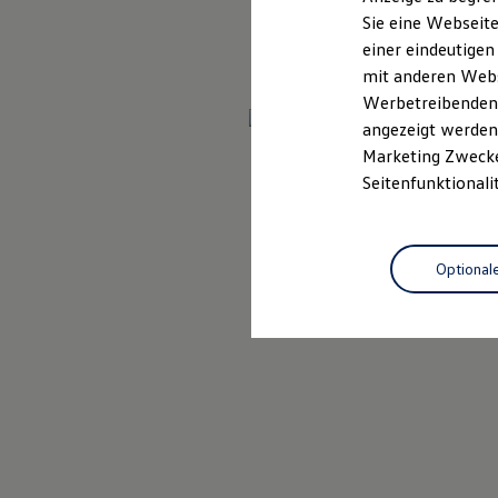
Elektrofahrzeugkonzepte
Sie eine Webseite
ID. EVERY1
einer eindeutigen
Reichweite
Reichweite der ID. Modelle
mit anderen Webse
Reichweite im Winter
Werbetreibenden,
Rekuperation
angezeigt werden 
Laden
Laden unterwegs
Marketing Zwecken
Laden Zuhause
Seitenfunktionali
Ladestationen finden
Ladezeitensimulator
Batterie
Sicherheit
Optional
Garantie und Lebensdauer
Nachhaltigkeit
Technologie
Kosten und Kauf
Verbrauchskosten
Kaufoptionen
E-Auto-Förderung
Software und Konnektivität
Die ID. Software 6
ID. Software Versionen und Updates
Digitale Extras
Schnittstellen zu Ihrem ID.