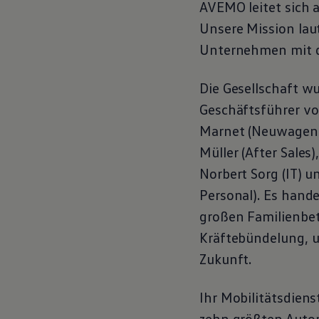
AVEMO leitet sich 
Motorenöl und Flüssigkeiten
Räder und Reifen
Unsere Mission lau
Pannen- und Unfallhilfe
Unternehmen mit 
Economy Service
Volkswagen Teile
Zubehör
Die Gesellschaft wu
Modellspezifisches Zubehör
Schutz und Pflege
Geschäftsführer vo
Transport
Entertainment und Elektronik
Marnet (Neuwagen 
Individualisieren
Müller (After Sales)
Wallbox und Ladekabel
Digitale Extras
Norbert Sorg (IT) u
Dienste für Ihr Modell finden
Volkswagen Apps, Login und Shop
Personal). Es hand
Handy und Fahrzeug verbinden
großen Familienbet
Updates für Software, Karten und Radio
Über Ihr Auto
Kräftebündelung, u
Vorgängermodelle
Kundeninformationen
Zukunft.
Volkswagen Kundenbetreuung
Warn- und Kontrollleuchten
Assistenzsysteme
Ihr Mobilitätsdien
Digitale Betriebsanleitung
zehn größten Autom
Live Beratung