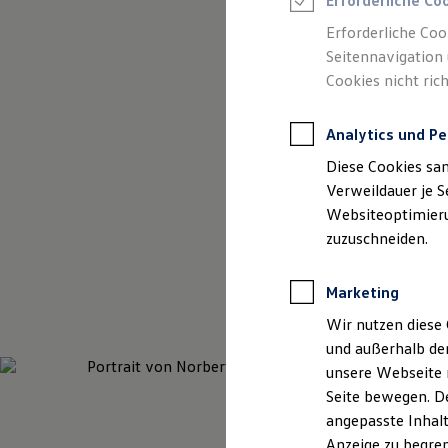
Erforderliche Co
Reifenpakete
Leasing
Erforderliche Coo
Leasing-Angebote
Seitennavigation 
Gebrauchtwagen Leasing
Cookies nicht rich
Junge Gebrauchtwagen-Leasing
(
Impressum & Rechtliches
)
Elektroauto Leasing
Kleinwagen-Leasing
Analytics und Pe
Leasing ohne Anzahlung
Finanzierung
Diese Cookies sa
Autokredit mit Schlussrate
Versicherungen und Garantien
Verweildauer je S
Kfz-Versicherung
Websiteoptimierun
Restschuldversicherungen
zuzuschneiden.
Garantien
Wartungsverträge
Geschäftskunden
Marketing
Professional Class bei Volkswagen
Großkunden
Wir nutzen diese 
Behörden
und außerhalb de
Direktkunden
Sonderfahrzeuge
unsere Webseite n
Anpfiff zum Gewinn
Seite bewegen. De
Elektromobilität
angepasste Inhalt
Elektroautos
ID. Tutorials
Anzeige zu begren