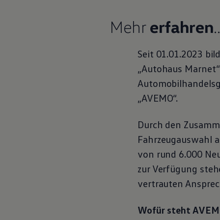
Hybridautos
Marke und Erlebnis
Mehr
erfahren
.
Volkswagen R und R Experience
R-Modelle
R Experience
Driving Experience
Seit 01.01.2023 bi
Volkswagen entdecken
„Autohaus Marnet“ 
Werkbesichtigung
Factory visit
Automobilhandelsg
Lifestyle Shop
T-Roc Kollektion
„AVEMO“.
Golf Kollektion
ID. Kollektion
Volkswagen Kollektion
Durch den Zusamme
R-Kollektion
Fahrzeugauswahl au
GTI Kollektion
Fußball Drop
von rund 6.000 Ne
we drive football
#wedriveproud
zur Verfügung ste
Besitzer und Service
vertrauten Ansprec
myVolkswagen
Software Updates
Service und Ersatzteile
Wofür steht AVE
Inspektion und HU/AU
Reparaturen und Checks