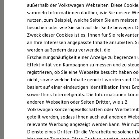
Elektrofahrzeugkonzepte
außerhalb der Volkswagen Webseiten. Diese Cookie
(
Impressum & Rechtliches
)
ID. EVERY1
sammeln Informationen darüber, wie Sie unsere We
Reichweite
nutzen, zum Beispiel, welche Seiten Sie am meisten
Reichweite der ID. Modelle
Reichweite im Winter
besuchen oder wie Sie sich auf der Seite bewegen. D
Was ist der Economy Service
Rekuperation
Zweck dieser Cookies ist es, Ihnen für Sie relevante
Laden
und wer kann ihn nutzen?
an Ihre Interessen angepasste Inhalte anzubieten. S
Laden unterwegs
Laden Zuhause
werden außerdem dazu verwendet, die
Ladestationen finden
Erscheinungshäufigkeit einer Anzeige zu begrenzen 
Ältere Volkswagen haben einen anderen
Ladezeitensimulator
Effektivität von Kampagnen zu messen und zu steue
Batterie
Servicebedarf als neue Fahrzeuge. Der Economy
Sicherheit
registrieren, ob Sie eine Webseite besucht haben od
Service ist speziell für Volkswagen Modelle
Garantie und Lebensdauer
nicht, sowie welche Inhalte genutzt worden sind. Di
entwickelt worden, die älter als vier Jahre sind. Er
Nachhaltigkeit
basiert auf einer eindeutigen Identifikation Ihres B
Technologie
bietet Ihnen ein vielfältiges Leistungsspektrum mit
Kosten und Kauf
sowie Ihres Internetgeräts. Die Informationen kön
zeitwertgerechtem Service und hoher
Verbrauchskosten
anderen Webseiten oder Seiten Dritter, wie z.B.
Ersatzteilqualität. Die Leistungen sind durch
Kaufoptionen
Volkswagen Konzerngesellschaften oder Werbetrei
E-Auto-Förderung
Fachwissen, Volkswagen Teile und langjährige
Software und Konnektivität
geteilt werden, sodass Ihnen auch auf anderen Web
Erfahrung genau auf Ihr Fahrzeug abgestimmt und
Die ID. Software 6
relevante Werbung angezeigt werden kann. Wir nut
decken nahezu alle Services ab. Die Preise sind
ID. Software Versionen und Updates
Dienste eines Dritten für die Verarbeitung solcher D
Digitale Extras
speziell auf das Alter Ihres Fahrzeugs ausgelegt. Bei
Schnittstellen zu Ihrem ID.