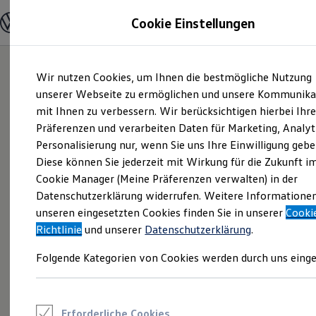
Modelle und Konfigurator
Cookie Einstellungen
Konfigurator
Modelle vergleichen
Konfiguration laden
Zum
Zum
Autosuche
Wir nutzen Cookies, um Ihnen die bestmögliche Nutzung
Hauptinhalt
Footer
Elektroautos
springen
springen
unserer Webseite zu ermöglichen und unsere Kommunika
ENERGY Sondermodelle
Nutzfahrzeuge
mit Ihnen zu verbessern. Wir berücksichtigen hierbei Ihr
SUV und CUV
Präferenzen und verarbeiten Daten für Marketing, Analyt
Familienautos
Personalisierung nur, wenn Sie uns Ihre Einwilligung gebe
Kombis
Kompaktwagen
Diese können Sie jederzeit mit Wirkung für die Zukunft i
Sportwagen
Cookie Manager (Meine Präferenzen verwalten) in der
Schnell verfügbare Fahrzeuge
Angebote und Produkte
Datenschutzerklärung widerrufen. Weitere Informatione
Aktuelle Angebote
unseren eingesetzten Cookies finden Sie in unserer
Cooki
E-Auto-Förderung
Richtlinie
und unserer
Datenschutzerklärung
.
Volkswagen Marktplatz
Die ENERGY Sondermodelle
Folgende Kategorien von Cookies werden durch uns einge
Junge Gebrauchtwagen und Gebrauchtwagen
Volkswagen Zertifizierte Gebrauchtwagen
Elektromobilität bei Gebrauchtwagen
Zubehör- und Serviceangebote
Saisonangebote
Erforderliche Cookies