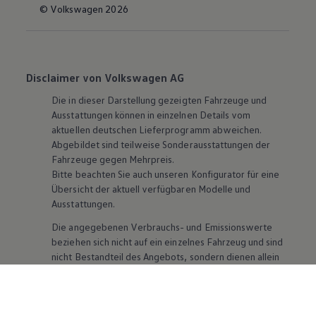
© Volkswagen 2026
Disclaimer von Volkswagen AG
Die in dieser Darstellung gezeigten Fahrzeuge und
Ausstattungen können in einzelnen Details vom
aktuellen deutschen Lieferprogramm abweichen.
Abgebildet sind teilweise Sonderausstattungen der
Fahrzeuge gegen Mehrpreis.
Bitte beachten Sie auch unseren Konfigurator für eine
Übersicht der aktuell verfügbaren Modelle und
Ausstattungen.
Die angegebenen Verbrauchs- und Emissionswerte
beziehen sich nicht auf ein einzelnes Fahrzeug und sind
nicht Bestandteil des Angebots, sondern dienen allein
Vergleichszwecken zwischen den verschiedenen
Fahrzeugtypen. Zusatzausstattungen und
Zubehör
(Anbauteile, Reifenformat usw.) können relevante
Fahrzeugparameter, wie
z. B.
Gewicht, Rollwiderstand