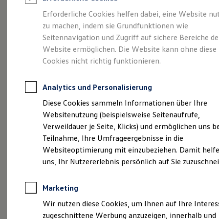
Reifenpakete
Leasing
Erforderliche Cookies helfen dabei, eine Website nu
Leasing-Angebote
zu machen, indem sie Grundfunktionen wie
Volkswagen Economy
Gebrauchtwagen Leasing
Seitennavigation und Zugriff auf sichere Bereiche de
Junge Gebrauchtwagen-Leasing
Elektroauto Leasing
Website ermöglichen. Die Website kann ohne diese
Service
Rabattaktion
Kleinwagen-Leasing
Cookies nicht richtig funktionieren.
Leasing ohne Anzahlung
Finanzierung
Autokredit mit Schlussrate
Analytics und Personalisierung
Versicherungen und Garantien
Kfz-Versicherung
Diese Cookies sammeln Informationen über Ihre
Restschuldversicherungen
Websitenutzung (beispielsweise Seitenaufrufe,
Garantien
Verweildauer je Seite, Klicks) und ermöglichen uns b
Wartungsverträge
Geschäftskunden
Teilnahme, Ihre Umfrageergebnisse in die
Professional Class bei Volkswagen
Websiteoptimierung mit einzubeziehen. Damit helfe
Großkunden
uns, Ihr Nutzererlebnis persönlich auf Sie zuzuschne
Behörden
Direktkunden
Sonderfahrzeuge
Marketing
Anpfiff zum Gewinn
Elektromobilität
Wir nutzen diese Cookies, um Ihnen auf Ihre Intere
Elektroautos
zugeschnittene Werbung anzuzeigen, innerhalb und
ID. Tutorials