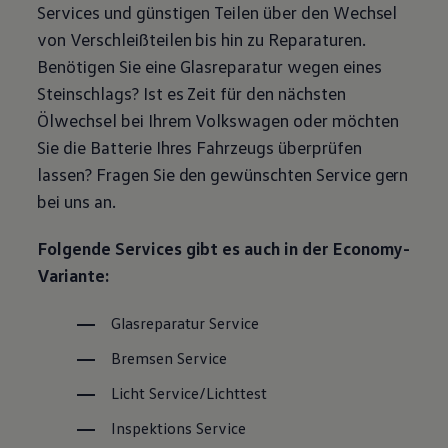
Services und günstigen Teilen über den Wechsel
Magazin
Lifestyle
von Verschleißteilen bis hin zu Reparaturen.
Transport
Benötigen Sie eine Glasreparatur wegen eines
Familie
Elektromobilität
Steinschlags? Ist es Zeit für den nächsten
Volkswagen R
Ölwechsel bei Ihrem
Volkswagen
oder möchten
Pannen- und Unfallhilfe
Volkswagen Kundenbetreuung
Sie die Batterie Ihres Fahrzeugs überprüfen
lassen? Fragen Sie den gewünschten
Service
gern
bei uns an.
Folgende Services gibt es auch in der Economy-
Variante:
Glasreparatur
Service
Bremsen
Service
Licht
Service
/Lichttest
Inspektions
Service