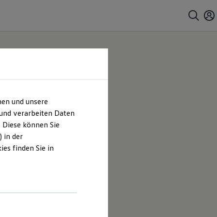
hen und unsere
 und verarbeiten Daten
. Diese können Sie
 in der
es finden Sie in