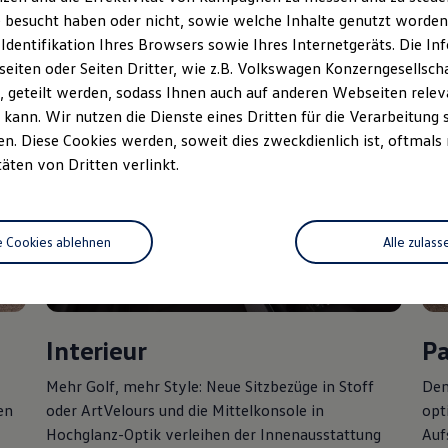
 besucht haben oder nicht, sowie welche Inhalte genutzt worden s
 Identifikation Ihres Browsers sowie Ihres Internetgeräts. Die 
iten oder Seiten Dritter, wie z.B. Volkswagen Konzerngesellsch
 geteilt werden, sodass Ihnen auch auf anderen Webseiten rel
kann. Wir nutzen die Dienste eines Dritten für die Verarbeitung 
. Diese Cookies werden, soweit dies zweckdienlich ist, oftmals
täten von Dritten verlinkt.
e Cookies ablehnen
Alle zulass
Interieur
P
Mehr
Golf
, mehr Style: Neue Sitzbezüge in Stoff
Den
en
oder ArtVelours und die Mittelkonsole in
opt
Hochglanz-Optik verleihen der Innenausstattung
Auf