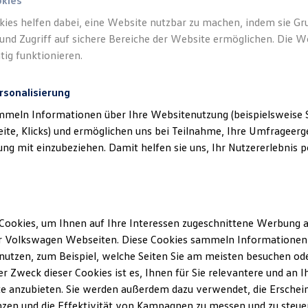
okies
kies helfen dabei, eine Website nutzbar zu machen, indem sie G
und Zugriff auf sichere Bereiche der Website ermöglichen. Die W
tig funktionieren.
rsonalisierung
mmeln Informationen über Ihre Websitenutzung (beispielsweise S
eite, Klicks) und ermöglichen uns bei Teilnahme, Ihre Umfrageerge
g mit einzubeziehen. Damit helfen sie uns, Ihr Nutzererlebnis pe
Cookies, um Ihnen auf Ihre Interessen zugeschnittene Werbung a
r Volkswagen Webseiten. Diese Cookies sammeln Informationen 
utzen, zum Beispiel, welche Seiten Sie am meisten besuchen oder
r Zweck dieser Cookies ist es, Ihnen für Sie relevantere und an I
Details des Golf
e anzubieten. Sie werden außerdem dazu verwendet, die Erschein
zen und die Effektivität von Kampagnen zu messen und zu steuern