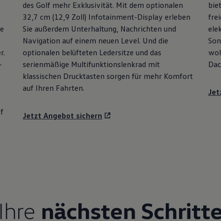
des
Golf
mehr Exklusivität. Mit dem optionalen
bie
32,7 cm (12,9 Zoll) Infotainment-Display erleben
fre
ie
Sie außerdem Unterhaltung, Nachrichten und
ele
Navigation auf einem neuen Level. Und die
Son
r.
optionalen belüfteten Ledersitze und das
wol
-
serienmäßige Multifunktionslenkrad mit
Dac
klassischen Drucktasten sorgen für mehr Komfort
auf Ihren Fahrten.
Jet
f
Jetzt Angebot sichern
Ihre
nächsten Schritt