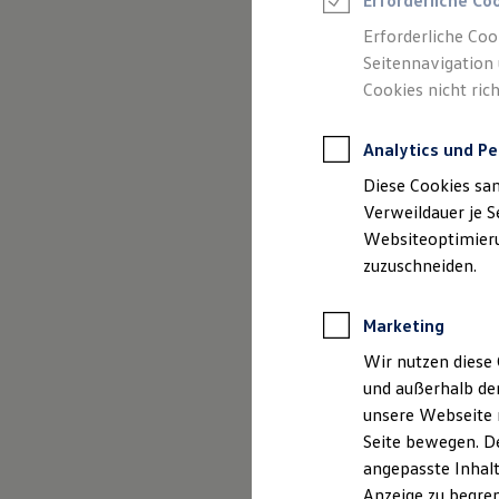
Erforderliche Co
Reifenpakete
Leasing
Erforderliche Coo
Leasing-Angebote
Seitennavigation 
Gebrauchtwagen Leasing
(
Impressum & Rechtliches
)
Cookies nicht rich
Junge Gebrauchtwagen-Leasing
Elektroauto Leasing
Kleinwagen-Leasing
Analytics und Pe
Leasing ohne Anzahlung
Finanzierung
Diese Cookies sa
Autokredit mit Schlussrate
Versicherungen und Garantien
Verweildauer je S
Kfz-Versicherung
Websiteoptimierun
Restschuldversicherungen
zuzuschneiden.
Garantien
Wartungsverträge
Geschäftskunden
Marketing
Professional Class bei Volkswagen
Großkunden
Wir nutzen diese 
Behörden
und außerhalb de
Direktkunden
Sonderfahrzeuge
unsere Webseite n
Anpfiff zum Gewinn
Seite bewegen. De
Elektromobilität
angepasste Inhalt
Elektroautos
ID. Tutorials
Anzeige zu begren