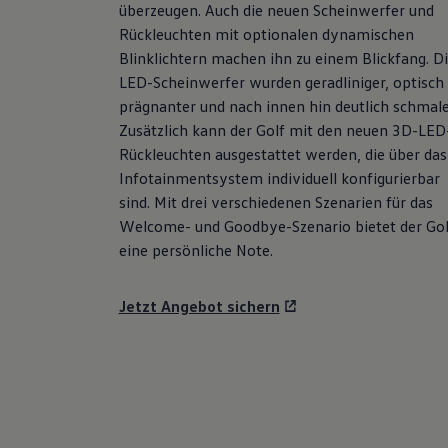
überzeugen. Auch die neuen Scheinwerfer und
Hybridautos
Marke und Erlebnis
Rückleuchten mit optionalen dynamischen
Volkswagen R und R Experience
Blinklichtern machen ihn zu einem Blickfang. D
R-Modelle
LED-Scheinwerfer wurden geradliniger, optisch
R Experience
Driving Experience
prägnanter und nach innen hin deutlich schmale
Volkswagen entdecken
Zusätzlich kann der
Golf
mit den neuen 3D-LED
Werkbesichtigung
Rückleuchten ausgestattet werden, die über das
Factory visit
Lifestyle Shop
Infotainmentsystem individuell konfigurierbar
T-Roc Kollektion
sind. Mit drei verschiedenen Szenarien für das
Golf Kollektion
Welcome- und Goodbye-Szenario bietet der
Gol
ID. Kollektion
Volkswagen Kollektion
eine persönliche Note.
R-Kollektion
GTI Kollektion
Fußball Drop
Jetzt Angebot sichern
we drive football
#wedriveproud
Besitzer und Service
myVolkswagen
Software Updates
Service und Ersatzteile
Inspektion und HU/AU
Reparaturen und Checks