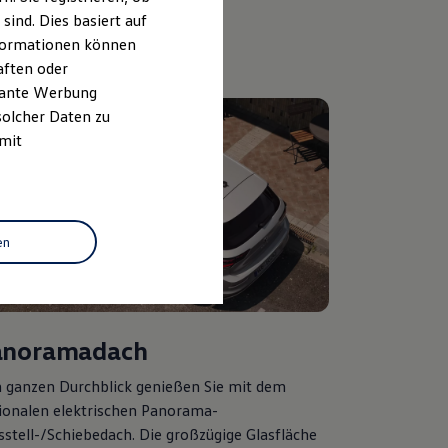
ind. Dies basiert auf
Informationen können
aften oder
evante Werbung
solcher Daten zu
 mit
en
anoramadach
 ganzen Durchblick genießen Sie mit dem
ionalen elektrischen Panorama-
sstell-/Schiebedach. Die großzügige Glasfläche