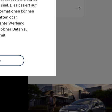
ind. Dies basiert auf
Serviceanfrage
stellen
Informationen können
aften oder
evante Werbung
solcher Daten zu
 mit
en