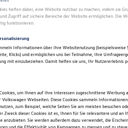
okies
kies helfen dabei, eine Website nutzbar zu machen, indem sie G
und Zugriff auf sichere Bereiche der Website ermöglichen. Die W
tig funktionieren.
rsonalisierung
mmeln Informationen über Ihre Websitenutzung (beispielsweise S
eite, Klicks) und ermöglichen uns bei Teilnahme, Ihre Umfrageerge
g mit einzubeziehen. Damit helfen sie uns, Ihr Nutzererlebnis pe
Cookies, um Ihnen auf Ihre Interessen zugeschnittene Werbung a
r Volkswagen Webseiten. Diese Cookies sammeln Informationen 
utzen, zum Beispiel, welche Seiten Sie am meisten besuchen oder
r Zweck dieser Cookies ist es, Ihnen für Sie relevantere und an I
e anzubieten. Sie werden außerdem dazu verwendet, die Erschein
zen und die Effektivität von Kampagnen zu messen und zu steuern