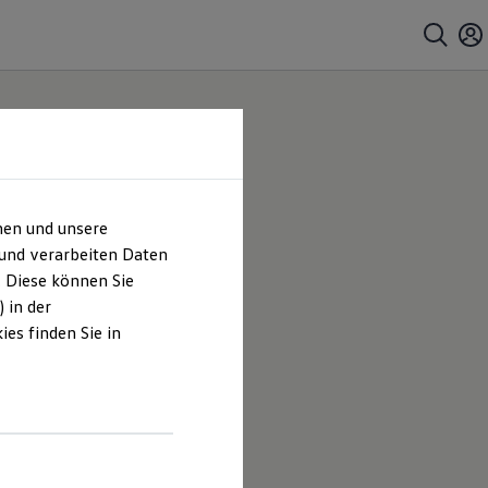
hen und unsere
 und verarbeiten Daten
. Diese können Sie
 in der
es finden Sie in