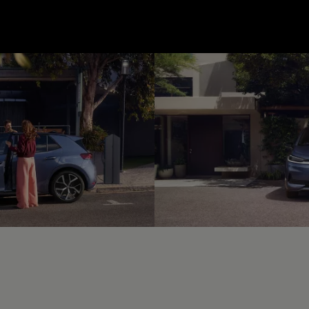
--:--
unde