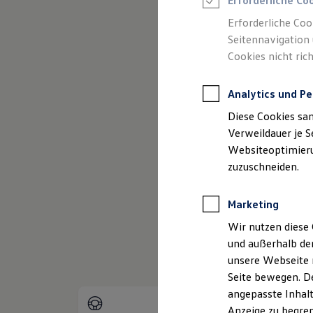
Erforderliche Co
Reifenpakete
Leasing
Erforderliche Coo
Leasing-Angebote
Seitennavigation 
Gebrauchtwagen Leasing
Cookies nicht rich
Junge Gebrauchtwagen-Leasing
Elektroauto Leasing
Kleinwagen-Leasing
Analytics und Pe
Leasing ohne Anzahlung
Finanzierung
Diese Cookies sa
Autokredit mit Schlussrate
Versicherungen und Garantien
Verweildauer je S
Kfz-Versicherung
Websiteoptimierun
(
Impressum & Rechtliches
)
Restschuldversicherungen
zuzuschneiden.
Garantien
Wartungsverträge
Geschäftskunden
Marketing
Professional Class bei Volkswagen
Großkunden
Wir nutzen diese 
Behörden
und außerhalb de
Direktkunden
Sonderfahrzeuge
unsere Webseite n
Anpfiff zum Gewinn
Seite bewegen. De
Elektromobilität
angepasste Inhalt
Elektroautos
ID. Tutorials
Anzeige zu begren