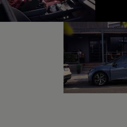
Hybridautos
Marke und Erlebnis
Volkswagen R und R Experience
1
R-Modelle
R Experience
Driving Experience
Volkswagen entdecken
Werkbesichtigung
Factory visit
Lifestyle Shop
T-Roc Kollektion
Golf Kollektion
ID. Kollektion
Volkswagen Kollektion
R-Kollektion
GTI Kollektion
Fußball Drop
we drive football
#wedriveproud
Besitzer und Service
myVolkswagen
Software Updates
Service und Ersatzteile
Inspektion und HU/AU
Reparaturen und Checks