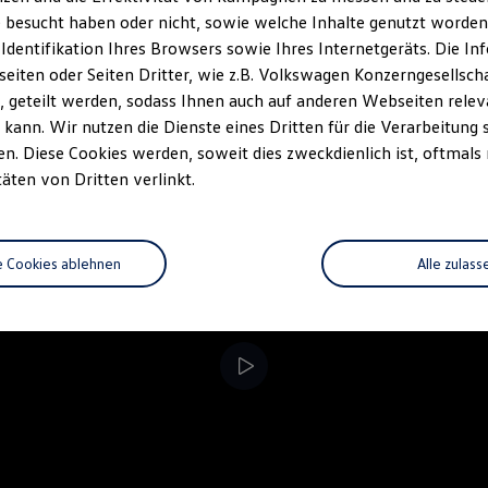
 besucht haben oder nicht, sowie welche Inhalte genutzt worden s
rzeugangebot
Servicetermin buchen
rdern
 Identifikation Ihres Browsers sowie Ihres Internetgeräts. Die 
iten oder Seiten Dritter, wie z.B. Volkswagen Konzerngesellsch
 geteilt werden, sodass Ihnen auch auf anderen Webseiten rel
kann. Wir nutzen die Dienste eines Dritten für die Verarbeitung 
. Diese Cookies werden, soweit dies zweckdienlich ist, oftmals
täten von Dritten verlinkt.
e Cookies ablehnen
Alle zulass