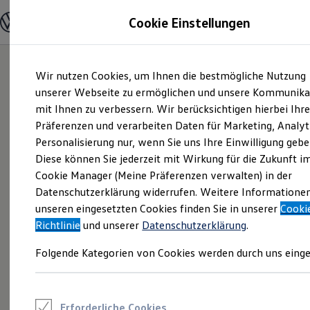
Modelle und Konfigurator
Cookie Einstellungen
Konfigurator
Modelle vergleichen
Konfiguration laden
Zum
Zum
Autosuche
Wir nutzen Cookies, um Ihnen die bestmögliche Nutzung
Hauptinhalt
Footer
Elektroautos
springen
springen
unserer Webseite zu ermöglichen und unsere Kommunika
ENERGY Sondermodelle
Nutzfahrzeuge
mit Ihnen zu verbessern. Wir berücksichtigen hierbei Ihr
SUV und CUV
Präferenzen und verarbeiten Daten für Marketing, Analyt
Familienautos
Personalisierung nur, wenn Sie uns Ihre Einwilligung gebe
Kombis
Kompaktwagen
Diese können Sie jederzeit mit Wirkung für die Zukunft i
Sportwagen
Cookie Manager (Meine Präferenzen verwalten) in der
Schnell verfügbare Fahrzeuge
Angebote und Produkte
Datenschutzerklärung widerrufen. Weitere Informatione
Aktuelle Angebote
unseren eingesetzten Cookies finden Sie in unserer
Cooki
E-Auto-Förderung
Richtlinie
und unserer
Datenschutzerklärung
.
Volkswagen Marktplatz
Die ENERGY Sondermodelle
Folgende Kategorien von Cookies werden durch uns einge
Junge Gebrauchtwagen und Gebrauchtwagen
Volkswagen Zertifizierte Gebrauchtwagen
Elektromobilität bei Gebrauchtwagen
Zubehör- und Serviceangebote
Saisonangebote
Erforderliche Cookies