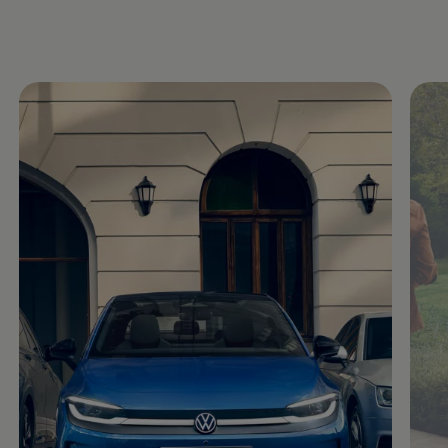
Motorenöl und Flüssigkeiten
Räder und Reifen
Pannen- und Unfallhilfe
Economy Service
Volkswagen Teile
Zubehör
Modellspezifisches Zubehör
Schutz und Pflege
Transport
Entertainment und Elektronik
Individualisieren
Wallbox und Ladekabel
Digitale Extras
Dienste für Ihr Modell finden
Volkswagen Apps, Login und Shop
Handy und Fahrzeug verbinden
Updates für Software, Karten und Radio
Über Ihr Auto
Vorgängermodelle
Kundeninformationen
Volkswagen Kundenbetreuung
Warn- und Kontrollleuchten
Assistenzsysteme
Digitale Betriebsanleitung
Live Beratung