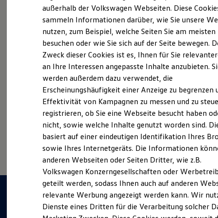
Elektrofahrzeugkonzepte
außerhalb der Volkswagen Webseiten. Diese Cookie
ID. EVERY1
sammeln Informationen darüber, wie Sie unsere We
Reichweite
Probefahrt vereinbaren
nutzen, zum Beispiel, welche Seiten Sie am meisten
Reichweite der ID. Modelle
Reichweite im Winter
besuchen oder wie Sie sich auf der Seite bewegen. D
Rekuperation
Zweck dieser Cookies ist es, Ihnen für Sie relevante
Laden
an Ihre Interessen angepasste Inhalte anzubieten. S
Laden unterwegs
Laden Zuhause
werden außerdem dazu verwendet, die
Fahrzeugangebot anfordern
Ladestationen finden
Erscheinungshäufigkeit einer Anzeige zu begrenzen 
Ladezeitensimulator
Effektivität von Kampagnen zu messen und zu steue
Batterie
Sicherheit
registrieren, ob Sie eine Webseite besucht haben od
Garantie und Lebensdauer
nicht, sowie welche Inhalte genutzt worden sind. Di
Nachhaltigkeit
Serviceanfrage stellen
basiert auf einer eindeutigen Identifikation Ihres B
Technologie
Kosten und Kauf
sowie Ihres Internetgeräts. Die Informationen kön
Verbrauchskosten
anderen Webseiten oder Seiten Dritter, wie z.B.
Kaufoptionen
Volkswagen Konzerngesellschaften oder Werbetrei
E-Auto-Förderung
Software und Konnektivität
geteilt werden, sodass Ihnen auch auf anderen Web
Die ID. Software 6
relevante Werbung angezeigt werden kann. Wir nut
ID. Software Versionen und Updates
Dienste eines Dritten für die Verarbeitung solcher D
Digitale Extras
Schnittstellen zu Ihrem ID.