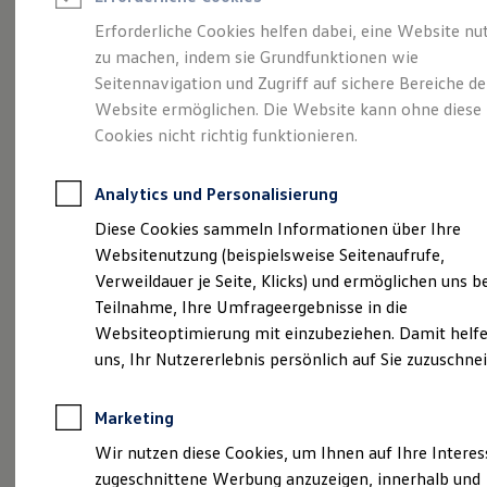
Reifenpakete
Leasing
Erforderliche Cookies helfen dabei, eine Website nu
Leasing-Angebote
zu machen, indem sie Grundfunktionen wie
Eine Spur Extra.
Der
Gebrauchtwagen Leasing
Seitennavigation und Zugriff auf sichere Bereiche de
Junge Gebrauchtwagen-Leasing
Elektroauto Leasing
Website ermöglichen. Die Website kann ohne diese
neue vollelektrische
Kleinwagen-Leasing
Cookies nicht richtig funktionieren.
Leasing ohne Anzahlung
ID. Polo
Finanzierung
Autokredit mit Schlussrate
Analytics und Personalisierung
Versicherungen und Garantien
Kfz-Versicherung
Diese Cookies sammeln Informationen über Ihre
Restschuldversicherungen
Websitenutzung (beispielsweise Seitenaufrufe,
Garantien
Verweildauer je Seite, Klicks) und ermöglichen uns b
Wartungsverträge
Geschäftskunden
Teilnahme, Ihre Umfrageergebnisse in die
Professional Class bei Volkswagen
Websiteoptimierung mit einzubeziehen. Damit helfe
Großkunden
uns, Ihr Nutzererlebnis persönlich auf Sie zuzuschne
Behörden
Direktkunden
Sonderfahrzeuge
(
Impressum & Rechtliches
)
Marketing
Anpfiff zum Gewinn
Elektromobilität
Wir nutzen diese Cookies, um Ihnen auf Ihre Intere
Elektroautos
zugeschnittene Werbung anzuzeigen, innerhalb und
ID. Tutorials