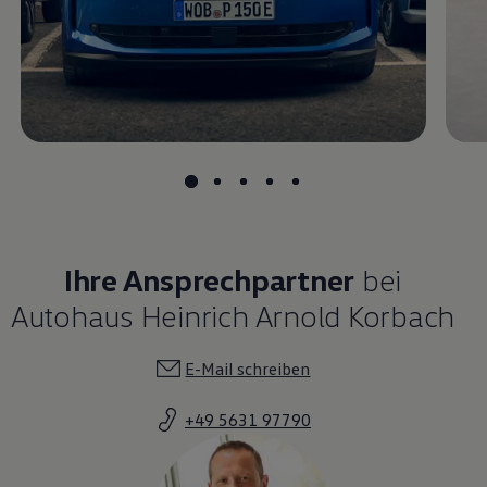
Magazin
Lifestyle
Transport
Familie
Elektromobilität
Volkswagen R
Pannen- und Unfallhilfe
Volkswagen Kundenbetreuung
Ihre Ansprechpartner
bei
Autohaus Heinrich Arnold Korbach
E-Mail schreiben
+49 5631 97790