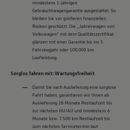
mindestens 1-jährigen
Motorenöl und Flüssigkeiten
Räder und Reifen
Gebrauchtwagengarantie ausgestattet. So
Pannen- und Unfallhilfe
bleiben Sie vor größeren finanziellen
Economy Service
Volkswagen Teile
Risiken geschützt. Die „Jahreswagen von
Zubehör
Volkswagen
“ mit dem Qualitätszertifikat
Modellspezifisches Zubehör
Schutz und Pflege
glänzen mit einer Garantie bis ins 5.
Transport
Fahrzeugjahr oder 100.000 km
Entertainment und Elektronik
Individualisieren
Laufleistung.
Wallbox und Ladekabel
Digitale Extras
Dienste für Ihr Modell finden
Sorglos fahren mit: Wartungsfreiheit
Volkswagen Apps, Login und Shop
Handy und Fahrzeug verbinden
Damit Sie nach Auslieferung eine sorglose
Updates für Software, Karten und Radio
Über Ihr Auto
Fahrt haben, garantieren wir Ihnen ab
Vorgängermodelle
Auslieferung 18 Monate Restlaufzeit bis
Kundeninformationen
Volkswagen Kundenbetreuung
zur nächsten
HU/AU
und mindestens 6
Warn- und Kontrollleuchten
Monate bzw. 7.500 km Restlaufzeit bis
Assistenzsysteme
Digitale Betriebsanleitung
zum nächsten Servicetermin laut
Live Beratung