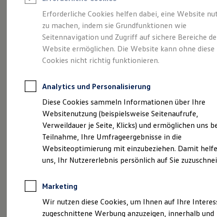
Reifenpakete
Leasing
Erforderliche Cookies helfen dabei, eine Website nu
Leasing-Angebote
zu machen, indem sie Grundfunktionen wie
Gepflegt, geprüft und
Gebrauchtwagen Leasing
Seitennavigation und Zugriff auf sichere Bereiche de
Junge Gebrauchtwagen-Leasing
Elektroauto Leasing
Website ermöglichen. Die Website kann ohne diese
für gut befunden.
Kleinwagen-Leasing
Cookies nicht richtig funktionieren.
Leasing ohne Anzahlung
Volkswagen
Finanzierung
Autokredit mit Schlussrate
Analytics und Personalisierung
Versicherungen und Garantien
Zertifizierte
Kfz-Versicherung
Diese Cookies sammeln Informationen über Ihre
Restschuldversicherungen
Websitenutzung (beispielsweise Seitenaufrufe,
Garantien
Gebrauchtwagen.
Verweildauer je Seite, Klicks) und ermöglichen uns b
Wartungsverträge
Geschäftskunden
Teilnahme, Ihre Umfrageergebnisse in die
Professional Class bei Volkswagen
Websiteoptimierung mit einzubeziehen. Damit helfe
Großkunden
uns, Ihr Nutzererlebnis persönlich auf Sie zuzuschne
Behörden
Direktkunden
Sonderfahrzeuge
Marketing
Anpfiff zum Gewinn
Elektromobilität
Wir nutzen diese Cookies, um Ihnen auf Ihre Intere
Elektroautos
zugeschnittene Werbung anzuzeigen, innerhalb und
ID. Tutorials