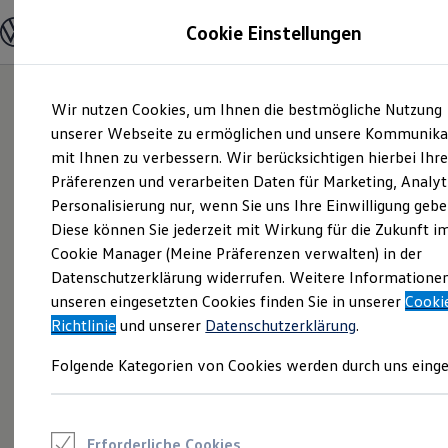
Modelle und Konfigurator
Cookie Einstellungen
Konfigurator
Modelle vergleichen
Konfiguration laden
Zum
Zum
Autosuche
Wir nutzen Cookies, um Ihnen die bestmögliche Nutzung
Hauptinhalt
Footer
Elektroautos
springen
springen
unserer Webseite zu ermöglichen und unsere Kommunika
ENERGY Sondermodelle
Nutzfahrzeuge
mit Ihnen zu verbessern. Wir berücksichtigen hierbei Ihr
SUV und CUV
Präferenzen und verarbeiten Daten für Marketing, Analyt
Familienautos
Personalisierung nur, wenn Sie uns Ihre Einwilligung gebe
Kombis
Kompaktwagen
Diese können Sie jederzeit mit Wirkung für die Zukunft i
Sportwagen
Cookie Manager (Meine Präferenzen verwalten) in der
Schnell verfügbare Fahrzeuge
Angebote und Produkte
Datenschutzerklärung widerrufen. Weitere Informatione
Aktuelle Angebote
unseren eingesetzten Cookies finden Sie in unserer
Cooki
E-Auto-Förderung
Richtlinie
und unserer
Datenschutzerklärung
.
Volkswagen Marktplatz
Die ENERGY Sondermodelle
Folgende Kategorien von Cookies werden durch uns einge
Junge Gebrauchtwagen und Gebrauchtwagen
Volkswagen Zertifizierte Gebrauchtwagen
Elektromobilität bei Gebrauchtwagen
Zubehör- und Serviceangebote
Saisonangebote
Erforderliche Cookies