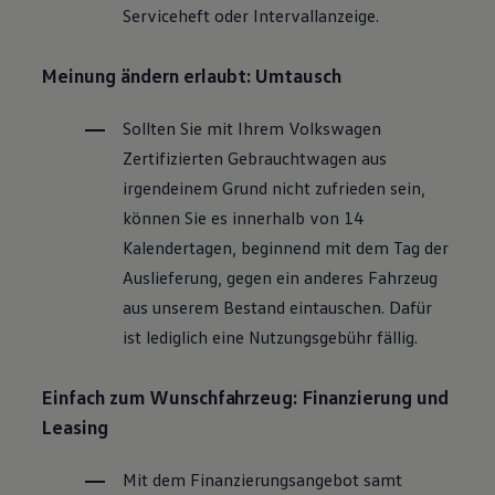
Serviceheft oder Intervallanzeige.
Magazin
Lifestyle
Transport
Meinung ändern erlaubt: Umtausch
Familie
Elektromobilität
Volkswagen R
Sollten Sie mit Ihrem
Volkswagen
Pannen- und Unfallhilfe
Zertifizierten
Gebrauchtwagen
aus
Volkswagen Kundenbetreuung
irgendeinem Grund nicht zufrieden sein,
können Sie es innerhalb von 14
Kalendertagen, beginnend mit dem Tag der
Auslieferung, gegen ein anderes Fahrzeug
aus unserem Bestand eintauschen. Dafür
ist lediglich eine Nutzungsgebühr fällig.
Einfach zum Wunschfahrzeug: Finanzierung und
Leasing
Mit dem Finanzierungsangebot samt