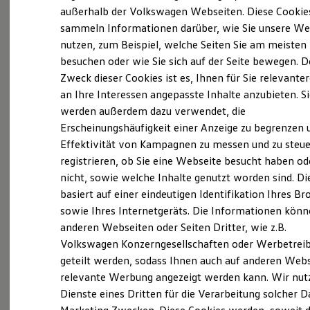
Elektrofahrzeugkonzepte
außerhalb der Volkswagen Webseiten. Diese Cookie
ID. EVERY1
sammeln Informationen darüber, wie Sie unsere We
Reichweite
(
Impressum & Rechtliches
)
nutzen, zum Beispiel, welche Seiten Sie am meisten
Reichweite der ID. Modelle
Reichweite im Winter
besuchen oder wie Sie sich auf der Seite bewegen. D
Rekuperation
Zweck dieser Cookies ist es, Ihnen für Sie relevante
Laden
an Ihre Interessen angepasste Inhalte anzubieten. S
Laden unterwegs
Laden Zuhause
werden außerdem dazu verwendet, die
Ladestationen finden
Ganz selbstverständlich.
Das
Erscheinungshäufigkeit einer Anzeige zu begrenzen 
Ladezeitensimulator
Effektivität von Kampagnen zu messen und zu steue
Batterie
Gebrauchtwagen
-
Sicherheit
registrieren, ob Sie eine Webseite besucht haben od
Leistungsversprechen.
Garantie und Lebensdauer
nicht, sowie welche Inhalte genutzt worden sind. Di
Nachhaltigkeit
basiert auf einer eindeutigen Identifikation Ihres B
Technologie
Kosten und Kauf
Rundum sicher: der 360°
Gebrauchtwagen
-
sowie Ihres Internetgeräts. Die Informationen kön
Verbrauchskosten
Check
anderen Webseiten oder Seiten Dritter, wie z.B.
Kaufoptionen
Volkswagen Konzerngesellschaften oder Werbetrei
E-Auto-Förderung
Software und Konnektivität
geteilt werden, sodass Ihnen auch auf anderen Web
Bevor ein
Volkswagen
Zertifizierter
Die ID. Software 6
relevante Werbung angezeigt werden kann. Wir nut
Gebrauchtwagen
an unsere Kunden
ID. Software Versionen und Updates
Dienste eines Dritten für die Verarbeitung solcher D
Digitale Extras
übergeben wird, prüfen wir den Zustand
Schnittstellen zu Ihrem ID.