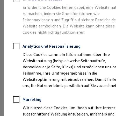
Reifenpakete
Leasing
Erforderliche Cookies helfen dabei, eine Website nu
Leasing-Angebote
zu machen, indem sie Grundfunktionen wie
So geht neu.
Gebrauchtwagen Leasing
Seitennavigation und Zugriff auf sichere Bereiche de
Junge Gebrauchtwagen-Leasing
Elektroauto Leasing
Website ermöglichen. Die Website kann ohne diese
Entdecken Sie jetzt
Kleinwagen-Leasing
Cookies nicht richtig funktionieren.
Leasing ohne Anzahlung
den neuen ID.3 Neo!
Finanzierung
Autokredit mit Schlussrate
Analytics und Personalisierung
Versicherungen und Garantien
Kfz-Versicherung
Diese Cookies sammeln Informationen über Ihre
Restschuldversicherungen
Websitenutzung (beispielsweise Seitenaufrufe,
Garantien
Verweildauer je Seite, Klicks) und ermöglichen uns b
Wartungsverträge
Geschäftskunden
Teilnahme, Ihre Umfrageergebnisse in die
Professional Class bei Volkswagen
Websiteoptimierung mit einzubeziehen. Damit helfe
Großkunden
uns, Ihr Nutzererlebnis persönlich auf Sie zuzuschne
Behörden
Direktkunden
Sonderfahrzeuge
Marketing
Anpfiff zum Gewinn
Elektromobilität
Wir nutzen diese Cookies, um Ihnen auf Ihre Intere
Elektroautos
zugeschnittene Werbung anzuzeigen, innerhalb und
ID. Tutorials