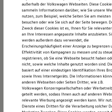
Elektrofahrzeugkonzepte
außerhalb der Volkswagen Webseiten. Diese Cookie
(
Impressum & Rechtliches
)
ID. EVERY1
sammeln Informationen darüber, wie Sie unsere We
Reichweite
nutzen, zum Beispiel, welche Seiten Sie am meisten
Reichweite der ID. Modelle
Reichweite im Winter
besuchen oder wie Sie sich auf der Seite bewegen. D
Rekuperation
Zweck dieser Cookies ist es, Ihnen für Sie relevante
Laden
an Ihre Interessen angepasste Inhalte anzubieten. S
Laden unterwegs
Probefahrt vereinbaren
Laden Zuhause
werden außerdem dazu verwendet, die
Ladestationen finden
Erscheinungshäufigkeit einer Anzeige zu begrenzen 
Ladezeitensimulator
Effektivität von Kampagnen zu messen und zu steue
Batterie
Sicherheit
registrieren, ob Sie eine Webseite besucht haben od
Garantie und Lebensdauer
nicht, sowie welche Inhalte genutzt worden sind. Di
Fahrzeugangebot anfordern
Nachhaltigkeit
basiert auf einer eindeutigen Identifikation Ihres B
Technologie
Kosten und Kauf
sowie Ihres Internetgeräts. Die Informationen kön
Verbrauchskosten
anderen Webseiten oder Seiten Dritter, wie z.B.
Kaufoptionen
Volkswagen Konzerngesellschaften oder Werbetrei
E-Auto-Förderung
Servicetermin buchen
Software und Konnektivität
geteilt werden, sodass Ihnen auch auf anderen Web
Die ID. Software 6
relevante Werbung angezeigt werden kann. Wir nut
ID. Software Versionen und Updates
Dienste eines Dritten für die Verarbeitung solcher D
Digitale Extras
Schnittstellen zu Ihrem ID.