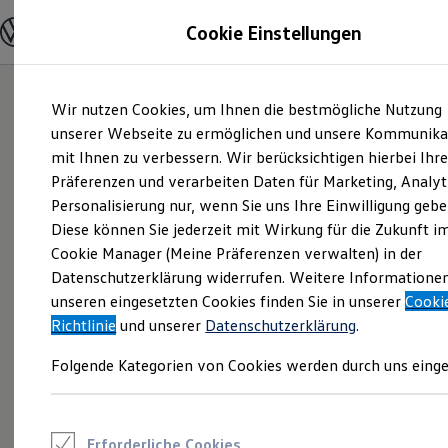
Modelle und Konfigurator
Cookie Einstellungen
Konfigurator
Modelle vergleichen
Konfiguration laden
Zum
Zum
Autosuche
Wir nutzen Cookies, um Ihnen die bestmögliche Nutzung
Hauptinhalt
Footer
Elektroautos
springen
springen
unserer Webseite zu ermöglichen und unsere Kommunika
ENERGY Sondermodelle
Nutzfahrzeuge
mit Ihnen zu verbessern. Wir berücksichtigen hierbei Ihr
SUV und CUV
Präferenzen und verarbeiten Daten für Marketing, Analyt
Familienautos
Personalisierung nur, wenn Sie uns Ihre Einwilligung gebe
Kombis
Kompaktwagen
Diese können Sie jederzeit mit Wirkung für die Zukunft i
Sportwagen
Cookie Manager (Meine Präferenzen verwalten) in der
Schnell verfügbare Fahrzeuge
Angebote und Produkte
Datenschutzerklärung widerrufen. Weitere Informatione
Aktuelle Angebote
unseren eingesetzten Cookies finden Sie in unserer
Cooki
E-Auto-Förderung
Richtlinie
und unserer
Datenschutzerklärung
.
Volkswagen Marktplatz
Die ENERGY Sondermodelle
Folgende Kategorien von Cookies werden durch uns einge
Junge Gebrauchtwagen und Gebrauchtwagen
Volkswagen Zertifizierte Gebrauchtwagen
Elektromobilität bei Gebrauchtwagen
Zubehör- und Serviceangebote
Saisonangebote
Erforderliche Cookies