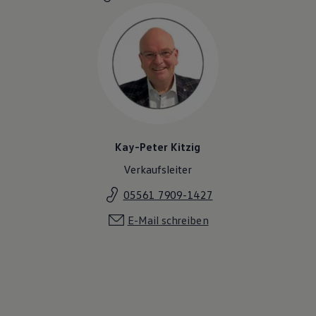
Magazin
Lifestyle
Transport
Familie
Elektromobilität
Volkswagen R
Pannen- und Unfallhilfe
Volkswagen Kundenbetreuung
Kay-Peter Kitzig
Verkaufsleiter
05561 7909-1427
E-Mail schreiben