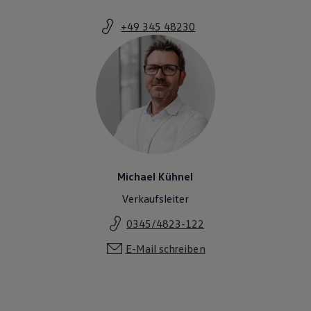
Magazin
Lifestyle
+49 345 48230
Transport
Familie
Elektromobilität
Volkswagen R
Pannen- und Unfallhilfe
Volkswagen Kundenbetreuung
Michael Kühnel
Verkaufsleiter
0345/4823-122
E-Mail schreiben