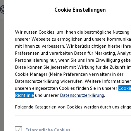
Modelle und Konfigurator
Cookie Einstellungen
Konfigurator
Modelle vergleichen
Konfiguration laden
Zum
Zum
Autosuche
Wir nutzen Cookies, um Ihnen die bestmögliche Nutzung
Hauptinhalt
Footer
Elektroautos
springen
springen
unserer Webseite zu ermöglichen und unsere Kommunika
ENERGY Sondermodelle
Nutzfahrzeuge
mit Ihnen zu verbessern. Wir berücksichtigen hierbei Ihr
SUV und CUV
Präferenzen und verarbeiten Daten für Marketing, Analyt
Familienautos
Personalisierung nur, wenn Sie uns Ihre Einwilligung gebe
Kombis
Kompaktwagen
Diese können Sie jederzeit mit Wirkung für die Zukunft i
Sportwagen
Cookie Manager (Meine Präferenzen verwalten) in der
Schnell verfügbare Fahrzeuge
Angebote und Produkte
Datenschutzerklärung widerrufen. Weitere Informatione
Aktuelle Angebote
unseren eingesetzten Cookies finden Sie in unserer
Cooki
E-Auto-Förderung
Richtlinie
und unserer
Datenschutzerklärung
.
Volkswagen Marktplatz
Die ENERGY Sondermodelle
Folgende Kategorien von Cookies werden durch uns einge
Junge Gebrauchtwagen und Gebrauchtwagen
Volkswagen Zertifizierte Gebrauchtwagen
Elektromobilität bei Gebrauchtwagen
Zubehör- und Serviceangebote
Saisonangebote
Erforderliche Cookies