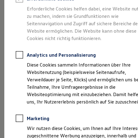
Reifenpakete
Leasing
Erforderliche Cookies helfen dabei, eine Website nu
Leasing-Angebote
zu machen, indem sie Grundfunktionen wie
Eine Spur Extra.
Der
Gebrauchtwagen Leasing
Seitennavigation und Zugriff auf sichere Bereiche de
Junge Gebrauchtwagen-Leasing
Elektroauto Leasing
Website ermöglichen. Die Website kann ohne diese
neue vollelektrische
Kleinwagen-Leasing
Cookies nicht richtig funktionieren.
Leasing ohne Anzahlung
ID. Polo
Finanzierung
Autokredit mit Schlussrate
Analytics und Personalisierung
Versicherungen und Garantien
Kfz-Versicherung
Diese Cookies sammeln Informationen über Ihre
Restschuldversicherungen
Websitenutzung (beispielsweise Seitenaufrufe,
Garantien
Verweildauer je Seite, Klicks) und ermöglichen uns b
Wartungsverträge
Geschäftskunden
Teilnahme, Ihre Umfrageergebnisse in die
Professional Class bei Volkswagen
Websiteoptimierung mit einzubeziehen. Damit helfe
Großkunden
uns, Ihr Nutzererlebnis persönlich auf Sie zuzuschne
Behörden
Direktkunden
Sonderfahrzeuge
(
Impressum & Rechtliches
)
Marketing
Anpfiff zum Gewinn
Elektromobilität
Wir nutzen diese Cookies, um Ihnen auf Ihre Intere
Elektroautos
zugeschnittene Werbung anzuzeigen, innerhalb und
ID. Tutorials