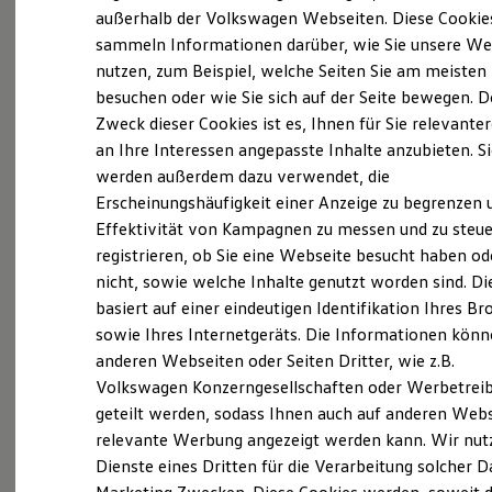
Elektrofahrzeugkonzepte
außerhalb der Volkswagen Webseiten. Diese Cookie
ID. EVERY1
sammeln Informationen darüber, wie Sie unsere We
Reichweite
nutzen, zum Beispiel, welche Seiten Sie am meisten
Reichweite der ID. Modelle
Reichweite im Winter
besuchen oder wie Sie sich auf der Seite bewegen. D
Rekuperation
Zweck dieser Cookies ist es, Ihnen für Sie relevante
Laden
an Ihre Interessen angepasste Inhalte anzubieten. S
Laden unterwegs
Laden Zuhause
werden außerdem dazu verwendet, die
Ladestationen finden
Erscheinungshäufigkeit einer Anzeige zu begrenzen 
Ladezeitensimulator
Effektivität von Kampagnen zu messen und zu steue
Batterie
Sicherheit
registrieren, ob Sie eine Webseite besucht haben od
Garantie und Lebensdauer
nicht, sowie welche Inhalte genutzt worden sind. Di
Nachhaltigkeit
basiert auf einer eindeutigen Identifikation Ihres B
Technologie
Kosten und Kauf
sowie Ihres Internetgeräts. Die Informationen kön
Verbrauchskosten
anderen Webseiten oder Seiten Dritter, wie z.B.
Kaufoptionen
Volkswagen Konzerngesellschaften oder Werbetrei
E-Auto-Förderung
Software und Konnektivität
geteilt werden, sodass Ihnen auch auf anderen Web
Die ID. Software 6
relevante Werbung angezeigt werden kann. Wir nut
ID. Software Versionen und Updates
Dienste eines Dritten für die Verarbeitung solcher D
Digitale Extras
Schnittstellen zu Ihrem ID.