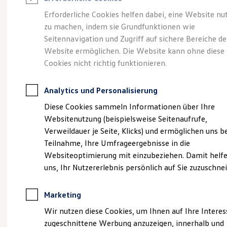
Reifenpakete
Leasing
Erforderliche Cookies helfen dabei, eine Website nu
Leasing-Angebote
zu machen, indem sie Grundfunktionen wie
Eine Spur Extra.
Der
Gebrauchtwagen Leasing
Seitennavigation und Zugriff auf sichere Bereiche de
Junge Gebrauchtwagen-Leasing
Elektroauto Leasing
Website ermöglichen. Die Website kann ohne diese
neue vollelektrische
Kleinwagen-Leasing
Cookies nicht richtig funktionieren.
Leasing ohne Anzahlung
ID. Polo
Finanzierung
Autokredit mit Schlussrate
Analytics und Personalisierung
Versicherungen und Garantien
Kfz-Versicherung
Diese Cookies sammeln Informationen über Ihre
Restschuldversicherungen
Websitenutzung (beispielsweise Seitenaufrufe,
Garantien
Verweildauer je Seite, Klicks) und ermöglichen uns b
Wartungsverträge
Geschäftskunden
Teilnahme, Ihre Umfrageergebnisse in die
Professional Class bei Volkswagen
Websiteoptimierung mit einzubeziehen. Damit helfe
Großkunden
uns, Ihr Nutzererlebnis persönlich auf Sie zuzuschne
Behörden
Direktkunden
Sonderfahrzeuge
(
Impressum & Rechtliches
)
Marketing
Anpfiff zum Gewinn
Elektromobilität
Wir nutzen diese Cookies, um Ihnen auf Ihre Intere
Elektroautos
zugeschnittene Werbung anzuzeigen, innerhalb und
ID. Tutorials