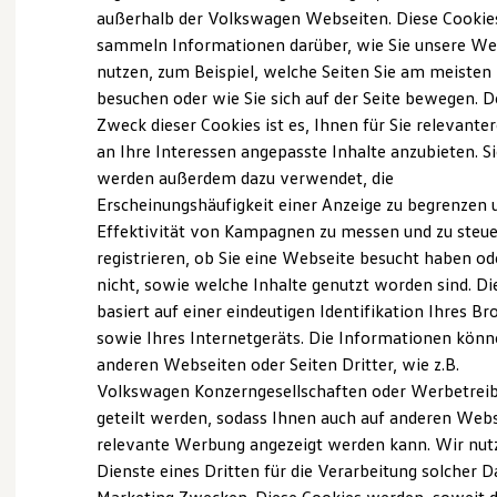
Elektrofahrzeugkonzepte
außerhalb der Volkswagen Webseiten. Diese Cookie
ID. EVERY1
sammeln Informationen darüber, wie Sie unsere We
Reichweite
Probefahrt vereinbaren
nutzen, zum Beispiel, welche Seiten Sie am meisten
Reichweite der ID. Modelle
Reichweite im Winter
besuchen oder wie Sie sich auf der Seite bewegen. D
Rekuperation
Zweck dieser Cookies ist es, Ihnen für Sie relevante
Laden
an Ihre Interessen angepasste Inhalte anzubieten. S
Laden unterwegs
Laden Zuhause
werden außerdem dazu verwendet, die
Fahrzeugangebot anfordern
Ladestationen finden
Erscheinungshäufigkeit einer Anzeige zu begrenzen 
Ladezeitensimulator
Effektivität von Kampagnen zu messen und zu steue
Batterie
Sicherheit
registrieren, ob Sie eine Webseite besucht haben od
Garantie und Lebensdauer
nicht, sowie welche Inhalte genutzt worden sind. Di
Nachhaltigkeit
Servicetermin buchen
basiert auf einer eindeutigen Identifikation Ihres B
Technologie
Kosten und Kauf
sowie Ihres Internetgeräts. Die Informationen kön
Verbrauchskosten
anderen Webseiten oder Seiten Dritter, wie z.B.
Kaufoptionen
Volkswagen Konzerngesellschaften oder Werbetrei
E-Auto-Förderung
Software und Konnektivität
geteilt werden, sodass Ihnen auch auf anderen Web
Serviceanfrage stellen
Die ID. Software 6
relevante Werbung angezeigt werden kann. Wir nut
ID. Software Versionen und Updates
Dienste eines Dritten für die Verarbeitung solcher D
Digitale Extras
Schnittstellen zu Ihrem ID.