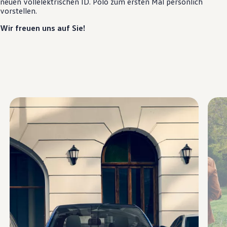
neuen vollelektrischen
ID. Polo
zum ersten Mal persönlich
Motorenöl und Flüssigkeiten
vorstellen.
Räder und Reifen
Pannen- und Unfallhilfe
Wir freuen uns auf Sie!
Economy Service
Volkswagen Teile
Zubehör
Modellspezifisches Zubehör
Schutz und Pflege
Transport
Entertainment und Elektronik
Individualisieren
Wallbox und Ladekabel
Digitale Extras
Dienste für Ihr Modell finden
Volkswagen Apps, Login und Shop
Handy und Fahrzeug verbinden
Updates für Software, Karten und Radio
Über Ihr Auto
Vorgängermodelle
Kundeninformationen
Volkswagen Kundenbetreuung
Warn- und Kontrollleuchten
Assistenzsysteme
Digitale Betriebsanleitung
Live Beratung