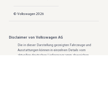
© Volkswagen 2026
Disclaimer von Volkswagen AG
Die in dieser Darstellung gezeigten Fahrzeuge und
Ausstattungen können in einzelnen Details vom
aktuellen deutschen Lieferprogramm abweichen.
Abgebildet sind teilweise Sonderausstattungen der
Fahrzeuge gegen Mehrpreis.
Bitte beachten Sie auch unseren Konfigurator für eine
Übersicht der aktuell verfügbaren Modelle und
Ausstattungen.
Die angegebenen Verbrauchs- und Emissionswerte
beziehen sich nicht auf ein einzelnes Fahrzeug und sind
nicht Bestandteil des Angebots, sondern dienen allein
Vergleichszwecken zwischen den verschiedenen