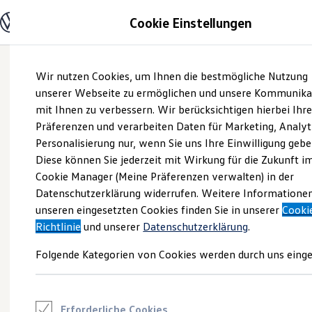
Modelle und Konfigurator
Cookie Einstellungen
Konfigurator
Modelle vergleichen
Konfiguration laden
Zum
Zum
Autosuche
Wir nutzen Cookies, um Ihnen die bestmögliche Nutzung
Hauptinhalt
Footer
Elektroautos
springen
springen
unserer Webseite zu ermöglichen und unsere Kommunika
ENERGY Sondermodelle
Nutzfahrzeuge
mit Ihnen zu verbessern. Wir berücksichtigen hierbei Ihr
SUV und CUV
Präferenzen und verarbeiten Daten für Marketing, Analyt
Familienautos
Personalisierung nur, wenn Sie uns Ihre Einwilligung gebe
Kombis
Kompaktwagen
Diese können Sie jederzeit mit Wirkung für die Zukunft i
Sportwagen
Cookie Manager (Meine Präferenzen verwalten) in der
Schnell verfügbare Fahrzeuge
Angebote und Produkte
Datenschutzerklärung widerrufen. Weitere Informatione
Aktuelle Angebote
unseren eingesetzten Cookies finden Sie in unserer
Cooki
E-Auto-Förderung
Richtlinie
und unserer
Datenschutzerklärung
.
Volkswagen Marktplatz
Die ENERGY Sondermodelle
Folgende Kategorien von Cookies werden durch uns einge
Junge Gebrauchtwagen und Gebrauchtwagen
Volkswagen Zertifizierte Gebrauchtwagen
Elektromobilität bei Gebrauchtwagen
Zubehör- und Serviceangebote
Saisonangebote
Erforderliche Cookies