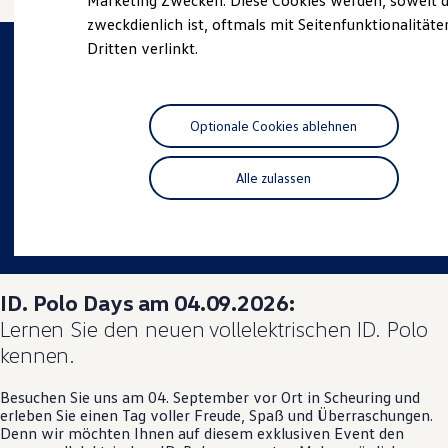
Marketing Zwecken. Diese Cookies werden, soweit d
Hybridautos
zweckdienlich ist, oftmals mit Seitenfunktionalität
Marke und Erlebnis
Dritten verlinkt.
Volkswagen R und R Experience
R-Modelle
R Experience
Driving Experience
Volkswagen entdecken
Optionale Cookies ablehnen
Werkbesichtigung
Factory visit
Lifestyle Shop
Alle zulassen
T-Roc Kollektion
Golf Kollektion
ID. Kollektion
Volkswagen Kollektion
R-Kollektion
GTI Kollektion
ID. Polo
Days am 04.09.2026:
Fußball Drop
we drive football
Lernen Sie den neuen vollelektrischen
ID. Polo
#wedriveproud
kennen.
Besitzer und Service
myVolkswagen
Software Updates
Besuchen Sie uns am 04. September vor Ort in Scheuring und
Service und Ersatzteile
erleben Sie einen Tag voller Freude, Spaß und Überraschungen.
Inspektion und HU/AU
Denn wir möchten Ihnen auf diesem exklusiven Event den
Reparaturen und Checks