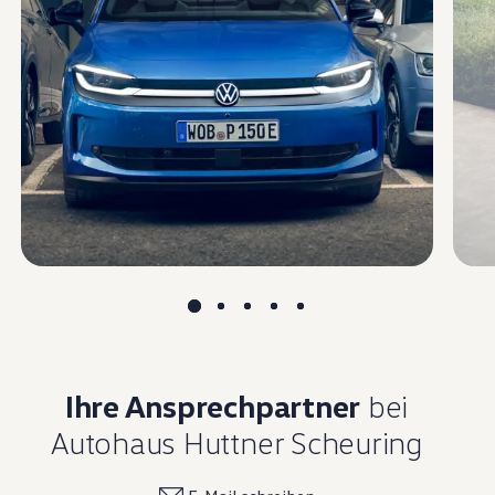
Magazin
Lifestyle
Transport
Familie
Elektromobilität
Volkswagen R
Pannen- und Unfallhilfe
Volkswagen Kundenbetreuung
Ihre Ansprechpartner
bei
Autohaus Huttner Scheuring