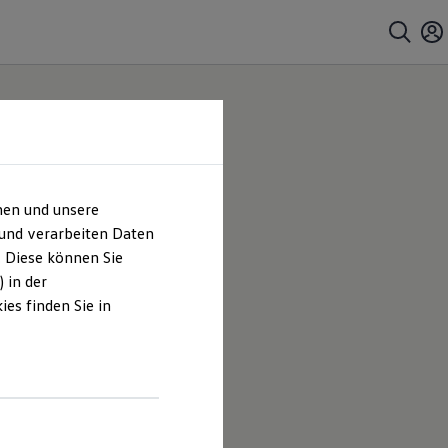
hen und unsere
 und verarbeiten Daten
. Diese können Sie
 in der
es finden Sie in