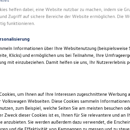
okies
kies helfen dabei, eine Website nutzbar zu machen, indem sie G
und Zugriff auf sichere Bereiche der Website ermöglichen. Die W
tig funktionieren.
rsonalisierung
mmeln Informationen über Ihre Websitenutzung (beispielsweise S
eite, Klicks) und ermöglichen uns bei Teilnahme, Ihre Umfrageerge
g mit einzubeziehen. Damit helfen sie uns, Ihr Nutzererlebnis pe
Cookies, um Ihnen auf Ihre Interessen zugeschnittene Werbung a
r Volkswagen Webseiten. Diese Cookies sammeln Informationen 
utzen, zum Beispiel, welche Seiten Sie am meisten besuchen oder
r Zweck dieser Cookies ist es, Ihnen für Sie relevantere und an I
e anzubieten. Sie werden außerdem dazu verwendet, die Erschein
zen und die Effektivität von Kampagnen zu messen und zu steuern