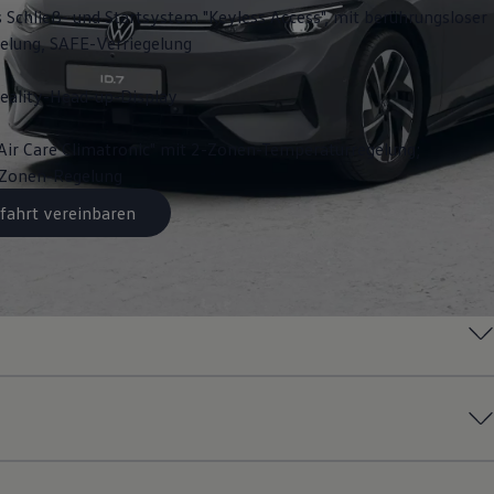
s Schließ- und Startsystem "Keyless Access", mit berührungsloser
gelung, SAFE-Verriegelung
ality-Head-up-Display
Air Care Climatronic" mit 2-Zonen-Temperaturregelung;
3-Zonen-Regelung
fahrt vereinbaren