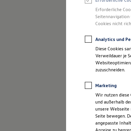
Erforderliche Co
Reifenpakete
Leasing
Erforderliche Coo
Leasing-Angebote
Seitennavigation 
Gebrauchtwagen Leasing
Cookies nicht rich
Junge Gebrauchtwagen-Leasing
(
Impressum & Rechtliches
)
Elektroauto Leasing
Kleinwagen-Leasing
Analytics und Pe
Leasing ohne Anzahlung
Finanzierung
Diese Cookies sa
Autokredit mit Schlussrate
Versicherungen und Garantien
Verweildauer je S
Kfz-Versicherung
Websiteoptimierun
Restschuldversicherungen
zuzuschneiden.
Garantien
Wartungsverträge
Geschäftskunden
Marketing
Professional Class bei Volkswagen
Großkunden
Wir nutzen diese 
Behörden
und außerhalb de
Direktkunden
Sonderfahrzeuge
unsere Webseite n
Anpfiff zum Gewinn
Seite bewegen. De
Elektromobilität
angepasste Inhalt
Elektroautos
ID. Tutorials
Anzeige zu begren