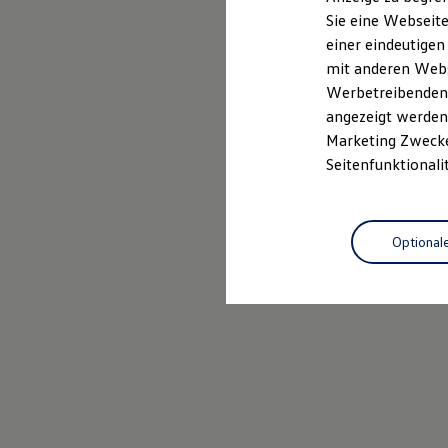
Elektrofahrzeugkonzepte
Sie eine Webseite
ID. EVERY1
Probefahrt vereinbaren
einer eindeutigen
Reichweite
Reichweite der ID. Modelle
mit anderen Webse
Reichweite im Winter
Werbetreibenden,
Rekuperation
angezeigt werden 
Laden
Laden unterwegs
Marketing Zwecken
Laden Zuhause
Seitenfunktionali
Ladestationen finden
Ladezeitensimulator
Batterie
Sicherheit
Optional
Garantie und Lebensdauer
Nachhaltigkeit
Technologie
Kosten und Kauf
Verbrauchskosten
Kaufoptionen
E-Auto-Förderung
Software und Konnektivität
Die ID. Software 6
ID. Software Versionen und Updates
Digitale Extras
Schnittstellen zu Ihrem ID.