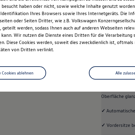
 besucht haben oder nicht, sowie welche Inhalte genutzt worden s
Fahrzeugangebot
Servi
anfordern
 Identifikation Ihres Browsers sowie Ihres Internetgeräts. Die 
iten oder Seiten Dritter, wie z.B. Volkswagen Konzerngesellsch
 geteilt werden, sodass Ihnen auch auf anderen Webseiten rel
kann. Wir nutzen die Dienste eines Dritten für die Verarbeitung 
. Diese Cookies werden, soweit dies zweckdienlich ist, oftmals
Pro
täten von Dritten verlinkt.
Pro
e Cookies ablehnen
Alle zulass
Der ID.7 Pro ko
✓
Leichtmetallrä
Oberfläche glan
✓
Automatische
✓
Vordersitze b