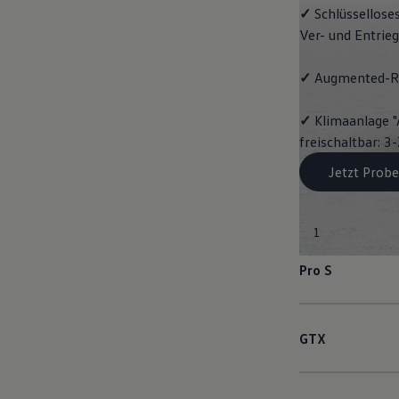
✓
Schlüssellose
Ver- und Entrie
✓
Augmented-Re
✓
Klimaanlage "
freischaltbar: 
Jetzt Probe
1
Pro S
GTX