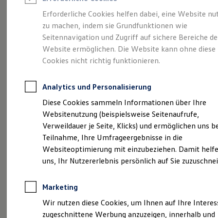
Reifenpakete
Leasing
Erforderliche Cookies helfen dabei, eine Website nu
Leasing-Angebote
zu machen, indem sie Grundfunktionen wie
Ganz schön groß.
Der
Gebrauchtwagen Leasing
Seitennavigation und Zugriff auf sichere Bereiche de
Junge Gebrauchtwagen-Leasing
Elektroauto Leasing
Website ermöglichen. Die Website kann ohne diese
Polo.
Kleinwagen-Leasing
Cookies nicht richtig funktionieren.
Leasing ohne Anzahlung
Finanzierung
Autokredit mit Schlussrate
Analytics und Personalisierung
Versicherungen und Garantien
Kfz-Versicherung
Diese Cookies sammeln Informationen über Ihre
Restschuldversicherungen
Websitenutzung (beispielsweise Seitenaufrufe,
Garantien
Verweildauer je Seite, Klicks) und ermöglichen uns b
Wartungsverträge
Geschäftskunden
Teilnahme, Ihre Umfrageergebnisse in die
Professional Class bei Volkswagen
Websiteoptimierung mit einzubeziehen. Damit helfe
Großkunden
(
Impressum & Rechtliches
)
uns, Ihr Nutzererlebnis persönlich auf Sie zuzuschne
Behörden
Direktkunden
Sonderfahrzeuge
Marketing
Anpfiff zum Gewinn
Elektromobilität
Wir nutzen diese Cookies, um Ihnen auf Ihre Intere
Elektroautos
zugeschnittene Werbung anzuzeigen, innerhalb und
ID. Tutorials