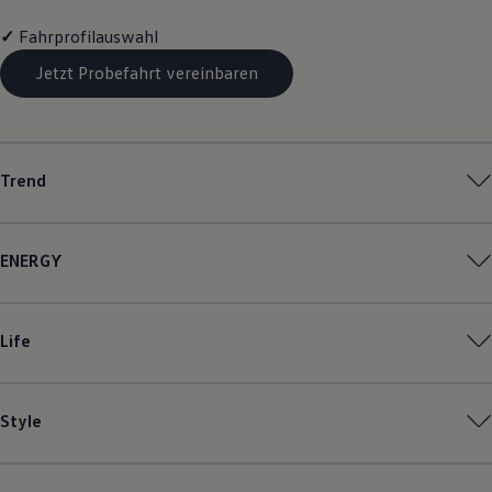
Magazin
✓
Fahrprofilauswahl
Lifestyle
Transport
Jetzt Probefahrt vereinbaren
Familie
Elektromobilität
Volkswagen R
Pannen- und Unfallhilfe
Volkswagen Kundenbetreuung
Trend
ENERGY
Life
Style