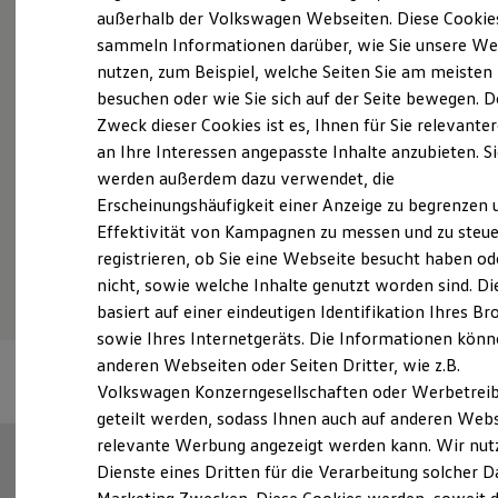
Probefahrt vereinbaren
Elektrofahrzeugkonzepte
außerhalb der Volkswagen Webseiten. Diese Cookie
ID. EVERY1
sammeln Informationen darüber, wie Sie unsere We
Reichweite
nutzen, zum Beispiel, welche Seiten Sie am meisten
Reichweite der ID. Modelle
Reichweite im Winter
besuchen oder wie Sie sich auf der Seite bewegen. D
Rekuperation
Zweck dieser Cookies ist es, Ihnen für Sie relevante
Fahrzeugangebot anfordern
Laden
an Ihre Interessen angepasste Inhalte anzubieten. S
Laden unterwegs
Laden Zuhause
werden außerdem dazu verwendet, die
Ladestationen finden
Erscheinungshäufigkeit einer Anzeige zu begrenzen 
Ladezeitensimulator
Effektivität von Kampagnen zu messen und zu steue
Batterie
Serviceanfrage stellen
Sicherheit
registrieren, ob Sie eine Webseite besucht haben od
Garantie und Lebensdauer
nicht, sowie welche Inhalte genutzt worden sind. Di
Nachhaltigkeit
basiert auf einer eindeutigen Identifikation Ihres B
Technologie
Kosten und Kauf
sowie Ihres Internetgeräts. Die Informationen kön
Verbrauchskosten
anderen Webseiten oder Seiten Dritter, wie z.B.
Kaufoptionen
Volkswagen Konzerngesellschaften oder Werbetrei
E-Auto-Förderung
Software und Konnektivität
geteilt werden, sodass Ihnen auch auf anderen Web
Die ID. Software 6
relevante Werbung angezeigt werden kann. Wir nut
ID. Software Versionen und Updates
Dienste eines Dritten für die Verarbeitung solcher D
Digitale Extras
Schnittstellen zu Ihrem ID.