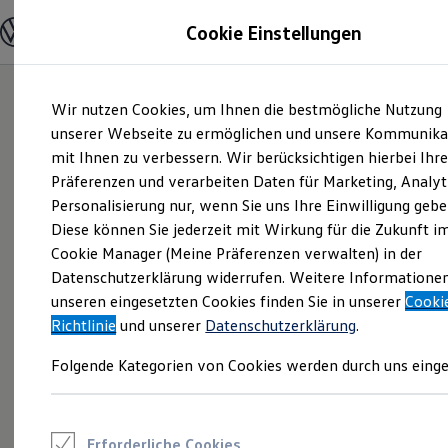
Modelle und Konfigurator
Cookie Einstellungen
Konfigurator
Modelle vergleichen
Konfiguration laden
Zum
Zum
Autosuche
Wir nutzen Cookies, um Ihnen die bestmögliche Nutzung
Hauptinhalt
Footer
Elektroautos
springen
springen
unserer Webseite zu ermöglichen und unsere Kommunika
ENERGY Sondermodelle
Nutzfahrzeuge
mit Ihnen zu verbessern. Wir berücksichtigen hierbei Ihr
SUV und CUV
Präferenzen und verarbeiten Daten für Marketing, Analyt
Familienautos
Personalisierung nur, wenn Sie uns Ihre Einwilligung gebe
Kombis
Kompaktwagen
Diese können Sie jederzeit mit Wirkung für die Zukunft i
Sportwagen
Cookie Manager (Meine Präferenzen verwalten) in der
Schnell verfügbare Fahrzeuge
Angebote und Produkte
Datenschutzerklärung widerrufen. Weitere Informatione
Aktuelle Angebote
unseren eingesetzten Cookies finden Sie in unserer
Cooki
E-Auto-Förderung
Richtlinie
und unserer
Datenschutzerklärung
.
Volkswagen Marktplatz
Die ENERGY Sondermodelle
Folgende Kategorien von Cookies werden durch uns einge
Junge Gebrauchtwagen und Gebrauchtwagen
Volkswagen Zertifizierte Gebrauchtwagen
Elektromobilität bei Gebrauchtwagen
Zubehör- und Serviceangebote
Saisonangebote
Erforderliche Cookies