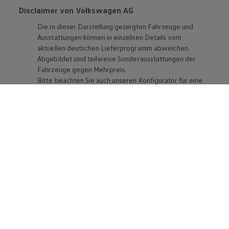
Disclaimer von Volkswagen AG
Die in dieser Darstellung gezeigten Fahrzeuge und
Ausstattungen können in einzelnen Details vom
aktuellen deutschen Lieferprogramm abweichen.
Abgebildet sind teilweise Sonderausstattungen der
Fahrzeuge gegen Mehrpreis.
Bitte beachten Sie auch unseren Konfigurator für eine
Übersicht der aktuell verfügbaren Modelle und
Ausstattungen.
Die angegebenen Verbrauchs- und Emissionswerte
beziehen sich nicht auf ein einzelnes Fahrzeug und sind
nicht Bestandteil des Angebots, sondern dienen allein
Vergleichszwecken zwischen den verschiedenen
Fahrzeugtypen. Zusatzausstattungen und
Zubehör
(Anbauteile, Reifenformat usw.) können relevante
Fahrzeugparameter, wie
z. B.
Gewicht, Rollwiderstand
und Aerodynamik verändern und neben Witterungs-
und Verkehrsbedingungen sowie dem individuellen
Fahrverhalten den Kraftstoffverbrauch, den
Stromverbrauch, die CO₂-Emissionen und die