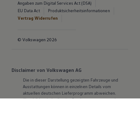
Angaben zum Digital Services Act (DSA)
EU Data Act
Produktsicherheitsinformationen
Vertrag Widerrufen
© Volkswagen 2026
Disclaimer von Volkswagen AG
Die in dieser Darstellung gezeigten Fahrzeuge und
Ausstattungen können in einzelnen Details vom
aktuellen deutschen Lieferprogramm abweichen.
Abgebildet sind teilweise Sonderausstattungen der
Fahrzeuge gegen Mehrpreis.
Bitte beachten Sie auch unseren Konfigurator für eine
Übersicht der aktuell verfügbaren Modelle und
Ausstattungen.
Die angegebenen Verbrauchs- und Emissionswerte