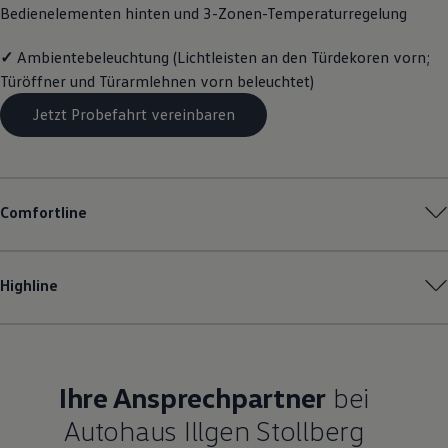
Bedienelementen hinten und 3-Zonen-Temperaturregelung
Magazin
Lifestyle
Transport
✓
Ambientebeleuchtung (Lichtleisten an den Türdekoren vorn;
Familie
Türöffner und Türarmlehnen vorn beleuchtet)
Elektromobilität
Volkswagen R
Jetzt Probefahrt vereinbaren
Pannen- und Unfallhilfe
Volkswagen Kundenbetreuung
Comfortline
Highline
Ihre Ansprechpartner
bei
Autohaus Illgen Stollberg