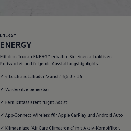
Motorenöl und Flüssigkeiten
Räder und Reifen
Pannen- und Unfallhilfe
Economy Service
Volkswagen Teile
Zubehör
ENERGY
Modellspezifisches Zubehör
Schutz und Pflege
ENERGY
Transport
Entertainment und Elektronik
Mit dem
Touran
ENERGY
erhalten Sie einen attraktiven
Individualisieren
Wallbox und Ladekabel
Preisvorteil und folgende Ausstattungshighlights:
Digitale Extras
Dienste für Ihr Modell finden
✓
4 Leichtmetallräder "Zürich" 6,5 J x 16
Volkswagen Apps, Login und Shop
Handy und Fahrzeug verbinden
Updates für Software, Karten und Radio
✓
Vordersitze beheizbar
Über Ihr Auto
Vorgängermodelle
✓
Fernlichtassistent "Light Assist"
Kundeninformationen
Volkswagen Kundenbetreuung
✓
App‑Connect
Wireless für Apple
CarPlay
und
Android
Auto
Warn- und Kontrollleuchten
Assistenzsysteme
Digitale Betriebsanleitung
✓
Klimaanlage "Air Care Climatronic" mit Aktiv-Kombifilter,
Live Beratung