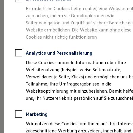
Reifenpakete
Leasing
Erforderliche Cookies helfen dabei, eine Website nu
Leasing-Angebote
zu machen, indem sie Grundfunktionen wie
Vielseitig, komfortabel,
Gebrauchtwagen Leasing
Seitennavigation und Zugriff auf sichere Bereiche de
Junge Gebrauchtwagen-Leasing
Elektroauto Leasing
Website ermöglichen. Die Website kann ohne diese
leistungsstark.
Der
Kleinwagen-Leasing
Cookies nicht richtig funktionieren.
Leasing ohne Anzahlung
Touran.
Finanzierung
Autokredit mit Schlussrate
Analytics und Personalisierung
Versicherungen und Garantien
Kfz-Versicherung
Diese Cookies sammeln Informationen über Ihre
Restschuldversicherungen
Websitenutzung (beispielsweise Seitenaufrufe,
Garantien
Verweildauer je Seite, Klicks) und ermöglichen uns b
Wartungsverträge
Geschäftskunden
Teilnahme, Ihre Umfrageergebnisse in die
Professional Class bei Volkswagen
Websiteoptimierung mit einzubeziehen. Damit helfe
Großkunden
uns, Ihr Nutzererlebnis persönlich auf Sie zuzuschne
Behörden
Direktkunden
Sonderfahrzeuge
(
Impressum & Rechtliches
)
Marketing
Anpfiff zum Gewinn
Elektromobilität
Wir nutzen diese Cookies, um Ihnen auf Ihre Intere
Elektroautos
zugeschnittene Werbung anzuzeigen, innerhalb und
ID. Tutorials