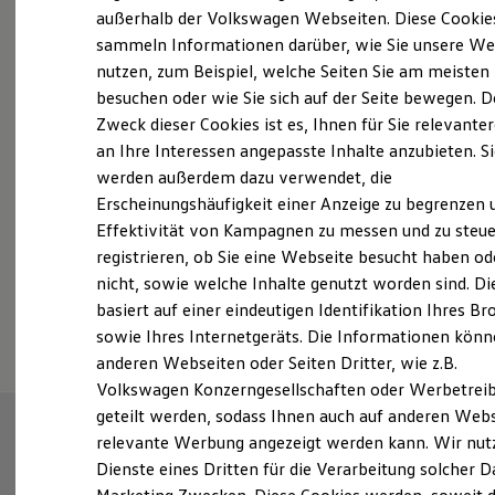
Elektrofahrzeugkonzepte
außerhalb der Volkswagen Webseiten. Diese Cookie
ID. EVERY1
sammeln Informationen darüber, wie Sie unsere We
Reichweite
Probefahrt vereinbaren
nutzen, zum Beispiel, welche Seiten Sie am meisten
Reichweite der ID. Modelle
Reichweite im Winter
besuchen oder wie Sie sich auf der Seite bewegen. D
Rekuperation
Zweck dieser Cookies ist es, Ihnen für Sie relevante
Laden
an Ihre Interessen angepasste Inhalte anzubieten. S
Laden unterwegs
Laden Zuhause
werden außerdem dazu verwendet, die
Fahrzeugangebot anfordern
Ladestationen finden
Erscheinungshäufigkeit einer Anzeige zu begrenzen 
Ladezeitensimulator
Effektivität von Kampagnen zu messen und zu steue
Batterie
Sicherheit
registrieren, ob Sie eine Webseite besucht haben od
Garantie und Lebensdauer
nicht, sowie welche Inhalte genutzt worden sind. Di
Nachhaltigkeit
Serviceanfrage stellen
basiert auf einer eindeutigen Identifikation Ihres B
Technologie
Kosten und Kauf
sowie Ihres Internetgeräts. Die Informationen kön
Verbrauchskosten
anderen Webseiten oder Seiten Dritter, wie z.B.
Kaufoptionen
Volkswagen Konzerngesellschaften oder Werbetrei
E-Auto-Förderung
Software und Konnektivität
geteilt werden, sodass Ihnen auch auf anderen Web
Die ID. Software 6
relevante Werbung angezeigt werden kann. Wir nut
ID. Software Versionen und Updates
Dienste eines Dritten für die Verarbeitung solcher D
Digitale Extras
Schnittstellen zu Ihrem ID.