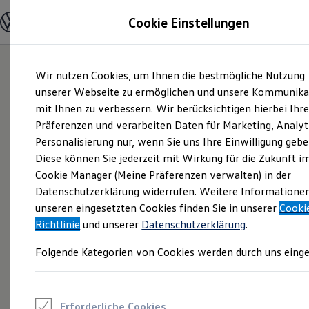
Modelle und Konfigurator
Cookie Einstellungen
Konfigurator
Modelle vergleichen
Konfiguration laden
Zum
Zum
Autosuche
Wir nutzen Cookies, um Ihnen die bestmögliche Nutzung
Hauptinhalt
Footer
Elektroautos
springen
springen
unserer Webseite zu ermöglichen und unsere Kommunika
ENERGY Sondermodelle
Nutzfahrzeuge
mit Ihnen zu verbessern. Wir berücksichtigen hierbei Ihr
SUV und CUV
Präferenzen und verarbeiten Daten für Marketing, Analyt
Familienautos
Personalisierung nur, wenn Sie uns Ihre Einwilligung gebe
Kombis
Kompaktwagen
Diese können Sie jederzeit mit Wirkung für die Zukunft i
Sportwagen
Cookie Manager (Meine Präferenzen verwalten) in der
Schnell verfügbare Fahrzeuge
Angebote und Produkte
Datenschutzerklärung widerrufen. Weitere Informatione
Aktuelle Angebote
unseren eingesetzten Cookies finden Sie in unserer
Cooki
E-Auto-Förderung
Richtlinie
und unserer
Datenschutzerklärung
.
Volkswagen Marktplatz
Die ENERGY Sondermodelle
Folgende Kategorien von Cookies werden durch uns einge
Junge Gebrauchtwagen und Gebrauchtwagen
Volkswagen Zertifizierte Gebrauchtwagen
Elektromobilität bei Gebrauchtwagen
Zubehör- und Serviceangebote
Saisonangebote
Erforderliche Cookies