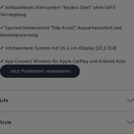
Motorenöl und Flüssigkeiten
✓
Schlüsselloses Startsystem "Keyless Start" ohne SAFE-
Räder und Reifen
Verriegelung
Pannen- und Unfallhilfe
Economy Service
Volkswagen Teile
✓
Spurwechselassistent "Side Assist", Ausparkassistent und
Zubehör
Ausstiegswarnung
Modellspezifisches Zubehör
Schutz und Pflege
Transport
✓
Infotainment-System mit 26,1-cm-Display (10,3 Zoll)
Entertainment und Elektronik
Individualisieren
✓
App‑Connect
Wireless für Apple
CarPlay
und
Android
Auto
Wallbox und Ladekabel
Digitale Extras
Jetzt Probefahrt vereinbaren
Dienste für Ihr Modell finden
Volkswagen Apps, Login und Shop
Handy und Fahrzeug verbinden
Updates für Software, Karten und Radio
Über Ihr Auto
Life
Vorgängermodelle
Kundeninformationen
Volkswagen Kundenbetreuung
Warn- und Kontrollleuchten
Style
Assistenzsysteme
Digitale Betriebsanleitung
Live Beratung