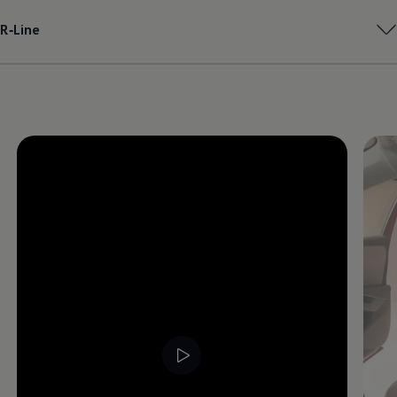
Magazin
R‑Line
Lifestyle
Transport
Familie
Elektromobilität
Volkswagen R
Pannen- und Unfallhilfe
Volkswagen Kundenbetreuung