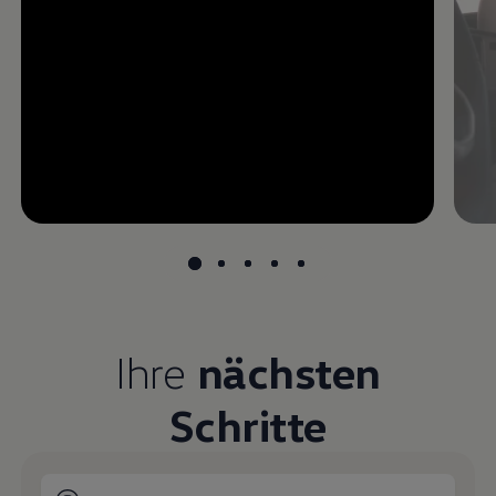
--:--
undefined, --:--
Ihre
nächsten
Schritte