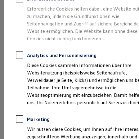
Reifenpakete
Leasing
Erforderliche Cookies helfen dabei, eine Website nu
Leasing-Angebote
zu machen, indem sie Grundfunktionen wie
Sportlich. Flexibel.
Gebrauchtwagen Leasing
Seitennavigation und Zugriff auf sichere Bereiche de
Junge Gebrauchtwagen-Leasing
Elektroauto Leasing
Website ermöglichen. Die Website kann ohne diese
Komfortabel.
Kleinwagen-Leasing
Cookies nicht richtig funktionieren.
Leasing ohne Anzahlung
Entdecken Sie den
Finanzierung
Autokredit mit Schlussrate
Analytics und Personalisierung
Versicherungen und Garantien
T‑Roc!
Kfz-Versicherung
Diese Cookies sammeln Informationen über Ihre
Restschuldversicherungen
Websitenutzung (beispielsweise Seitenaufrufe,
Garantien
Verweildauer je Seite, Klicks) und ermöglichen uns b
Wartungsverträge
Geschäftskunden
Teilnahme, Ihre Umfrageergebnisse in die
Professional Class bei Volkswagen
Websiteoptimierung mit einzubeziehen. Damit helfe
Großkunden
uns, Ihr Nutzererlebnis persönlich auf Sie zuzuschne
Behörden
Direktkunden
Sonderfahrzeuge
Marketing
Anpfiff zum Gewinn
Elektromobilität
Wir nutzen diese Cookies, um Ihnen auf Ihre Intere
Elektroautos
(
Impressum & Rechtliches
)
zugeschnittene Werbung anzuzeigen, innerhalb und
ID. Tutorials