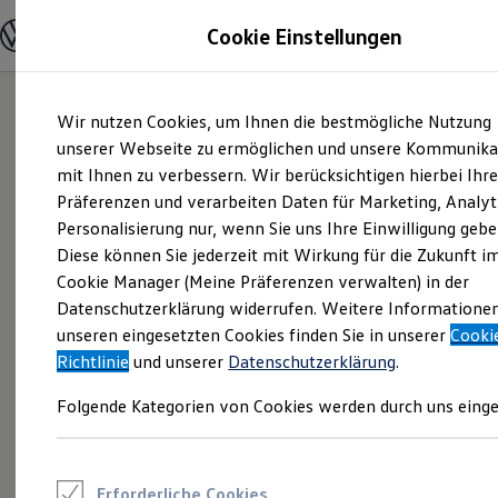
Modelle und Konfigurator
Cookie Einstellungen
Konfigurator
Modelle vergleichen
Konfiguration laden
Zum
Zum
Autosuche
Wir nutzen Cookies, um Ihnen die bestmögliche Nutzung
Hauptinhalt
Footer
Elektroautos
springen
springen
unserer Webseite zu ermöglichen und unsere Kommunika
ENERGY Sondermodelle
Nutzfahrzeuge
mit Ihnen zu verbessern. Wir berücksichtigen hierbei Ihr
SUV und CUV
Präferenzen und verarbeiten Daten für Marketing, Analyt
Familienautos
Personalisierung nur, wenn Sie uns Ihre Einwilligung gebe
Kombis
Kompaktwagen
Diese können Sie jederzeit mit Wirkung für die Zukunft i
Sportwagen
Cookie Manager (Meine Präferenzen verwalten) in der
Schnell verfügbare Fahrzeuge
Angebote und Produkte
Datenschutzerklärung widerrufen. Weitere Informatione
Aktuelle Angebote
unseren eingesetzten Cookies finden Sie in unserer
Cooki
E-Auto-Förderung
Richtlinie
und unserer
Datenschutzerklärung
.
Volkswagen Marktplatz
Die ENERGY Sondermodelle
Folgende Kategorien von Cookies werden durch uns einge
Junge Gebrauchtwagen und Gebrauchtwagen
Volkswagen Zertifizierte Gebrauchtwagen
Elektromobilität bei Gebrauchtwagen
Zubehör- und Serviceangebote
Saisonangebote
Erforderliche Cookies