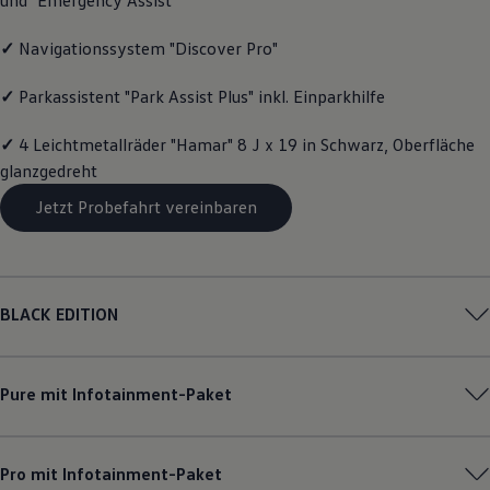
Motorenöl und Flüssigkeiten
Räder und Reifen
✓
Navigationssystem "Discover Pro"
Pannen- und Unfallhilfe
Economy Service
Volkswagen Teile
✓
Parkassistent "Park Assist Plus" inkl. Einparkhilfe
Zubehör
Modellspezifisches Zubehör
✓
4 Leichtmetallräder "Hamar" 8 J x 19 in Schwarz, Oberfläche
Schutz und Pflege
glanzgedreht
Transport
Entertainment und Elektronik
Jetzt Probefahrt vereinbaren
Individualisieren
Wallbox und Ladekabel
Digitale Extras
Dienste für Ihr Modell finden
Volkswagen Apps, Login und Shop
Handy und Fahrzeug verbinden
BLACK EDITION
Updates für Software, Karten und Radio
Über Ihr Auto
Vorgängermodelle
Kundeninformationen
Pure mit Infotainment-Paket
Volkswagen Kundenbetreuung
Warn- und Kontrollleuchten
Assistenzsysteme
Digitale Betriebsanleitung
Pro mit Infotainment-Paket
Live Beratung