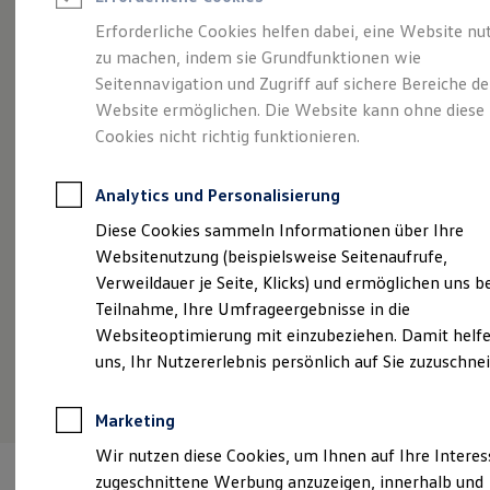
Reifenpakete
Leasing
Erforderliche Cookies helfen dabei, eine Website nu
Leasing-Angebote
zu machen, indem sie Grundfunktionen wie
Stilvollelektrisch.
Der
Gebrauchtwagen Leasing
Seitennavigation und Zugriff auf sichere Bereiche de
Junge Gebrauchtwagen-Leasing
Elektroauto Leasing
Website ermöglichen. Die Website kann ohne diese
ID.5
Kleinwagen-Leasing
Cookies nicht richtig funktionieren.
Leasing ohne Anzahlung
Finanzierung
Autokredit mit Schlussrate
Analytics und Personalisierung
Versicherungen und Garantien
Kfz-Versicherung
Diese Cookies sammeln Informationen über Ihre
Restschuldversicherungen
Websitenutzung (beispielsweise Seitenaufrufe,
Garantien
Verweildauer je Seite, Klicks) und ermöglichen uns b
Wartungsverträge
Geschäftskunden
Teilnahme, Ihre Umfrageergebnisse in die
Professional Class bei Volkswagen
Websiteoptimierung mit einzubeziehen. Damit helfe
Großkunden
uns, Ihr Nutzererlebnis persönlich auf Sie zuzuschne
Behörden
(
Impressum & Rechtliches
)
Direktkunden
Sonderfahrzeuge
Marketing
Anpfiff zum Gewinn
Elektromobilität
Wir nutzen diese Cookies, um Ihnen auf Ihre Intere
Elektroautos
zugeschnittene Werbung anzuzeigen, innerhalb und
ID. Tutorials