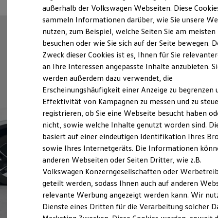
Elektrofahrzeugkonzepte
außerhalb der Volkswagen Webseiten. Diese Cookie
ID. EVERY1
sammeln Informationen darüber, wie Sie unsere We
Reichweite
nutzen, zum Beispiel, welche Seiten Sie am meisten
Reichweite der ID. Modelle
Reichweite im Winter
besuchen oder wie Sie sich auf der Seite bewegen. D
Rekuperation
Zweck dieser Cookies ist es, Ihnen für Sie relevante
Laden
an Ihre Interessen angepasste Inhalte anzubieten. S
Laden unterwegs
Laden Zuhause
werden außerdem dazu verwendet, die
Ladestationen finden
Erscheinungshäufigkeit einer Anzeige zu begrenzen 
Ladezeitensimulator
Effektivität von Kampagnen zu messen und zu steue
Batterie
Sicherheit
registrieren, ob Sie eine Webseite besucht haben od
Garantie und Lebensdauer
nicht, sowie welche Inhalte genutzt worden sind. Di
Nachhaltigkeit
basiert auf einer eindeutigen Identifikation Ihres B
Technologie
Kosten und Kauf
sowie Ihres Internetgeräts. Die Informationen kön
Verbrauchskosten
anderen Webseiten oder Seiten Dritter, wie z.B.
Kaufoptionen
Volkswagen Konzerngesellschaften oder Werbetrei
E-Auto-Förderung
Software und Konnektivität
geteilt werden, sodass Ihnen auch auf anderen Web
Die ID. Software 6
relevante Werbung angezeigt werden kann. Wir nut
ID. Software Versionen und Updates
Dienste eines Dritten für die Verarbeitung solcher D
Digitale Extras
Schnittstellen zu Ihrem ID.