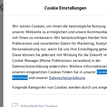
Modelle und Konfigurator
Cookie Einstellungen
Konfigurator
Modelle vergleichen
Konfiguration laden
Zum
Zum
Autosuche
Wir nutzen Cookies, um Ihnen die bestmögliche Nutzung
Hauptinhalt
Footer
Elektroautos
springen
springen
unserer Webseite zu ermöglichen und unsere Kommunika
ENERGY Sondermodelle
Nutzfahrzeuge
mit Ihnen zu verbessern. Wir berücksichtigen hierbei Ihr
SUV und CUV
Präferenzen und verarbeiten Daten für Marketing, Analyt
Familienautos
Personalisierung nur, wenn Sie uns Ihre Einwilligung gebe
Kombis
Kompaktwagen
Diese können Sie jederzeit mit Wirkung für die Zukunft i
Sportwagen
Cookie Manager (Meine Präferenzen verwalten) in der
Schnell verfügbare Fahrzeuge
Angebote und Produkte
Datenschutzerklärung widerrufen. Weitere Informatione
Aktuelle Angebote
unseren eingesetzten Cookies finden Sie in unserer
Cooki
E-Auto-Förderung
Richtlinie
und unserer
Datenschutzerklärung
.
Volkswagen Marktplatz
Die ENERGY Sondermodelle
Folgende Kategorien von Cookies werden durch uns einge
Junge Gebrauchtwagen und Gebrauchtwagen
Volkswagen Zertifizierte Gebrauchtwagen
Elektromobilität bei Gebrauchtwagen
Zubehör- und Serviceangebote
Saisonangebote
Erforderliche Cookies