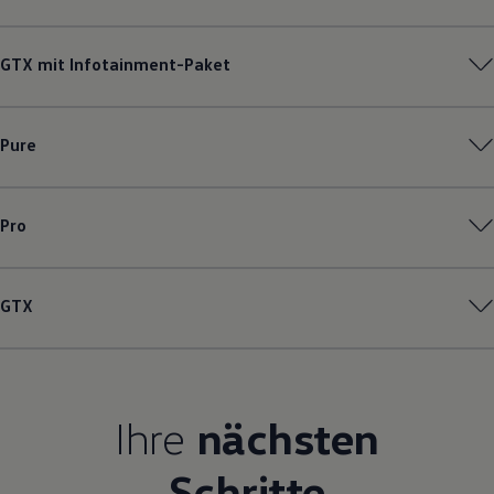
Magazin
Lifestyle
Transport
GTX mit Infotainment-Paket
Familie
Elektromobilität
Volkswagen R
Pannen- und Unfallhilfe
Pure
Volkswagen Kundenbetreuung
Pro
GTX
Ihre
nächsten
Schritte