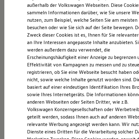
Elektrofahrzeugkonzepte
außerhalb der Volkswagen Webseiten. Diese Cookie
ID. EVERY1
sammeln Informationen darüber, wie Sie unsere We
Reichweite
nutzen, zum Beispiel, welche Seiten Sie am meisten
Reichweite der ID. Modelle
Probefahrt vereinbaren
Reichweite im Winter
besuchen oder wie Sie sich auf der Seite bewegen. D
Rekuperation
Zweck dieser Cookies ist es, Ihnen für Sie relevante
Laden
an Ihre Interessen angepasste Inhalte anzubieten. S
Laden unterwegs
Laden Zuhause
werden außerdem dazu verwendet, die
Ladestationen finden
Fahrzeugangebot anfordern
Erscheinungshäufigkeit einer Anzeige zu begrenzen 
Ladezeitensimulator
Effektivität von Kampagnen zu messen und zu steue
Batterie
Sicherheit
registrieren, ob Sie eine Webseite besucht haben od
Garantie und Lebensdauer
nicht, sowie welche Inhalte genutzt worden sind. Di
Nachhaltigkeit
basiert auf einer eindeutigen Identifikation Ihres B
Technologie
Servicetermin buchen
Kosten und Kauf
sowie Ihres Internetgeräts. Die Informationen kön
Verbrauchskosten
anderen Webseiten oder Seiten Dritter, wie z.B.
Kaufoptionen
Volkswagen Konzerngesellschaften oder Werbetrei
E-Auto-Förderung
Software und Konnektivität
geteilt werden, sodass Ihnen auch auf anderen Web
Die ID. Software 6
relevante Werbung angezeigt werden kann. Wir nut
Serviceanfrage stellen
ID. Software Versionen und Updates
Dienste eines Dritten für die Verarbeitung solcher D
Digitale Extras
Schnittstellen zu Ihrem ID.