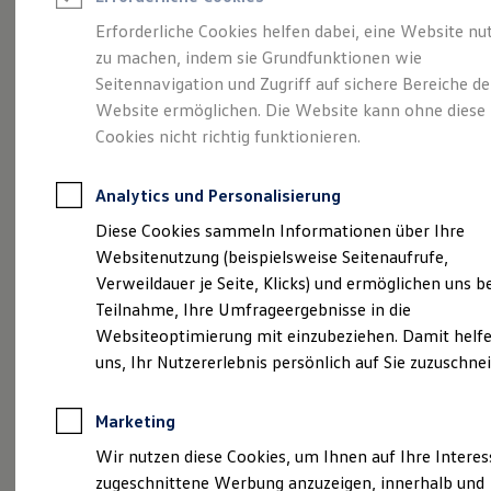
Reifenpakete
Leasing
Erforderliche Cookies helfen dabei, eine Website nu
Leasing-Angebote
zu machen, indem sie Grundfunktionen wie
Eine Spur Extra.
Der
Gebrauchtwagen Leasing
Seitennavigation und Zugriff auf sichere Bereiche de
Junge Gebrauchtwagen-Leasing
Elektroauto Leasing
Website ermöglichen. Die Website kann ohne diese
neue vollelektrische
Kleinwagen-Leasing
Cookies nicht richtig funktionieren.
Leasing ohne Anzahlung
ID. Polo
Finanzierung
Autokredit mit Schlussrate
Analytics und Personalisierung
Versicherungen und Garantien
Kfz-Versicherung
Diese Cookies sammeln Informationen über Ihre
Restschuldversicherungen
Websitenutzung (beispielsweise Seitenaufrufe,
Garantien
Verweildauer je Seite, Klicks) und ermöglichen uns b
Wartungsverträge
Geschäftskunden
Teilnahme, Ihre Umfrageergebnisse in die
Professional Class bei Volkswagen
Websiteoptimierung mit einzubeziehen. Damit helfe
Großkunden
uns, Ihr Nutzererlebnis persönlich auf Sie zuzuschne
Behörden
Direktkunden
Sonderfahrzeuge
Marketing
Anpfiff zum Gewinn
(
Impressum & Rechtliches
)
Elektromobilität
Wir nutzen diese Cookies, um Ihnen auf Ihre Intere
Elektroautos
zugeschnittene Werbung anzuzeigen, innerhalb und
ID. Tutorials