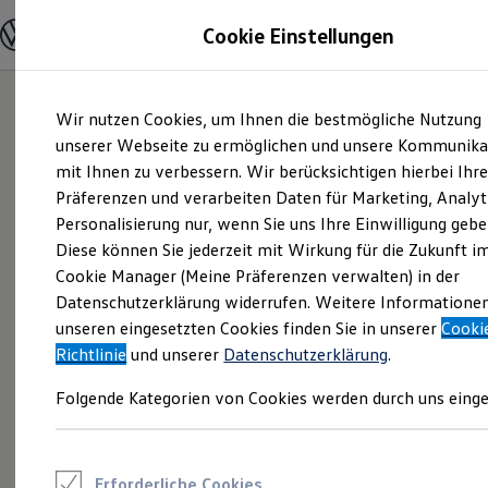
Modelle und Konfigurator
Cookie Einstellungen
Konfigurator
Modelle vergleichen
Konfiguration laden
Zum
Zum
Autosuche
Wir nutzen Cookies, um Ihnen die bestmögliche Nutzung
Hauptinhalt
Footer
Elektroautos
springen
springen
unserer Webseite zu ermöglichen und unsere Kommunika
ENERGY Sondermodelle
Nutzfahrzeuge
mit Ihnen zu verbessern. Wir berücksichtigen hierbei Ihr
SUV und CUV
Präferenzen und verarbeiten Daten für Marketing, Analyt
Familienautos
Personalisierung nur, wenn Sie uns Ihre Einwilligung gebe
Kombis
Kompaktwagen
Diese können Sie jederzeit mit Wirkung für die Zukunft i
Sportwagen
Cookie Manager (Meine Präferenzen verwalten) in der
Schnell verfügbare Fahrzeuge
Angebote und Produkte
Datenschutzerklärung widerrufen. Weitere Informatione
Aktuelle Angebote
unseren eingesetzten Cookies finden Sie in unserer
Cooki
E-Auto-Förderung
Richtlinie
und unserer
Datenschutzerklärung
.
Volkswagen Marktplatz
Die ENERGY Sondermodelle
Folgende Kategorien von Cookies werden durch uns einge
Junge Gebrauchtwagen und Gebrauchtwagen
Volkswagen Zertifizierte Gebrauchtwagen
Elektromobilität bei Gebrauchtwagen
Zubehör- und Serviceangebote
Saisonangebote
Erforderliche Cookies