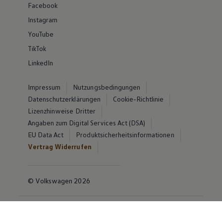
Facebook
Instagram
YouTube
TikTok
LinkedIn
Impressum
Nutzungsbedingungen
Datenschutzerklärungen
Cookie-Richtlinie
Lizenzhinweise Dritter
Angaben zum Digital Services Act (DSA)
EU Data Act
Produktsicherheitsinformationen
Vertrag Widerrufen
© Volkswagen 2026