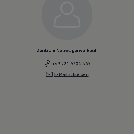
Magazin
Lifestyle
Transport
Familie
Elektromobilität
Volkswagen R
Pannen- und Unfallhilfe
Volkswagen Kundenbetreuung
Zentrale Neuwagenverkauf
+49 221 6704 865
E-Mail schreiben