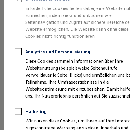
Reifenpakete
Leasing
Erforderliche Cookies helfen dabei, eine Website nu
Leasing-Angebote
zu machen, indem sie Grundfunktionen wie
Unser
Volkswagen
Gebrauchtwagen Leasing
Seitennavigation und Zugriff auf sichere Bereiche de
Junge Gebrauchtwagen-Leasing
Elektroauto Leasing
Website ermöglichen. Die Website kann ohne diese
Navigationsupdate
Kleinwagen-Leasing
Cookies nicht richtig funktionieren.
Leasing ohne Anzahlung
Finanzierung
Autokredit mit Schlussrate
Analytics und Personalisierung
Versicherungen und Garantien
Kfz-Versicherung
Diese Cookies sammeln Informationen über Ihre
Restschuldversicherungen
Websitenutzung (beispielsweise Seitenaufrufe,
Garantien
Verweildauer je Seite, Klicks) und ermöglichen uns b
Wartungsverträge
Geschäftskunden
Teilnahme, Ihre Umfrageergebnisse in die
(
Impressum & Rechtliches
)
Professional Class bei Volkswagen
Websiteoptimierung mit einzubeziehen. Damit helfe
Großkunden
Sie wollen Ihr
Volkswagen
uns, Ihr Nutzererlebnis persönlich auf Sie zuzuschne
Behörden
Direktkunden
„Discover Media“ bzw.
Sonderfahrzeuge
Marketing
Anpfiff zum Gewinn
„Discover Pro“
Elektromobilität
Wir nutzen diese Cookies, um Ihnen auf Ihre Intere
Elektroautos
Kartenmaterial aktualisieren?
zugeschnittene Werbung anzuzeigen, innerhalb und
ID. Tutorials