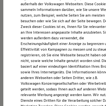
Elektrofahrzeugkonzepte
außerhalb der Volkswagen Webseiten. Diese Cookie
ID. EVERY1
Volkswagen
bietet für Ihr Discover Media oder
sammeln Informationen darüber, wie Sie unsere We
Reichweite
Discover Pro (MIB I oder MIB
II
) ein gratis
nutzen, zum Beispiel, welche Seiten Sie am meisten
Reichweite der ID. Modelle
Reichweite im Winter
besuchen oder wie Sie sich auf der Seite bewegen. D
Navigationsupdate.
Rekuperation
Zweck dieser Cookies ist es, Ihnen für Sie relevante
Laden
Aaaaaaaaber... bis dahin ist ein weiter Weg:
an Ihre Interessen angepasste Inhalte anzubieten. S
Laden unterwegs
Laden Zuhause
werden außerdem dazu verwendet, die
Ladestationen finden
Sie benötigen einen Computer, müssen sich bei
Erscheinungshäufigkeit einer Anzeige zu begrenzen 
Ladezeitensimulator
Effektivität von Kampagnen zu messen und zu steue
Batterie
Volkswagen
mit einer ID registrieren, das
Sicherheit
registrieren, ob Sie eine Webseite besucht haben od
gewünschte Kartenmaterial herunterladen, mit
Garantie und Lebensdauer
nicht, sowie welche Inhalte genutzt worden sind. Di
Nachhaltigkeit
einem separaten Programm die erhaltene Datei
basiert auf einer eindeutigen Identifikation Ihres B
Technologie
entpacken, dann gegebenenfalls Ihre
Kosten und Kauf
sowie Ihres Internetgeräts. Die Informationen kön
Verbrauchskosten
existierende Karte formatieren, um am Ende die
anderen Webseiten oder Seiten Dritter, wie z.B.
Kaufoptionen
aktuelle Datei auf Ihre
Volkswagen
SD Karte
Volkswagen Konzerngesellschaften oder Werbetrei
E-Auto-Förderung
Software und Konnektivität
aufzuspielen.
geteilt werden, sodass Ihnen auch auf anderen Web
Die ID. Software 6
relevante Werbung angezeigt werden kann. Wir nut
ID. Software Versionen und Updates
Die einen sagen "Kinderspiel", allen anderen
Dienste eines Dritten für die Verarbeitung solcher D
Digitale Extras
Schnittstellen zu Ihrem ID.
sagen wir "kein Problem - wir übernehmen das".