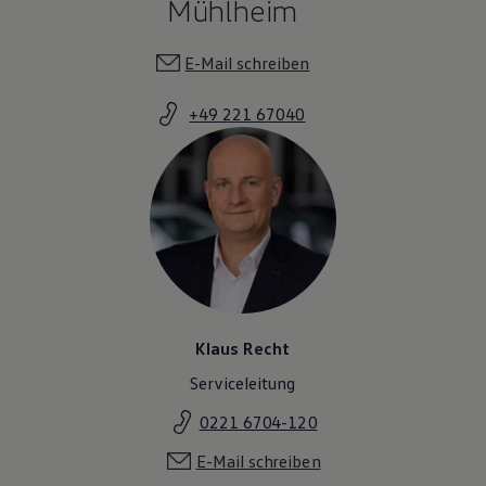
Mühlheim
Magazin
Lifestyle
Transport
E-Mail schreiben
Familie
Elektromobilität
+49 221 67040
Volkswagen R
Pannen- und Unfallhilfe
Volkswagen Kundenbetreuung
Klaus Recht
Serviceleitung
0221 6704-120
E-Mail schreiben