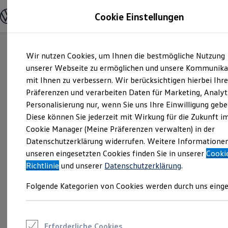
Modelle und Konfigurator
Cookie Einstellungen
Konfigurator
Modelle vergleichen
Konfiguration laden
Zum
Zum
Autosuche
Wir nutzen Cookies, um Ihnen die bestmögliche Nutzung
Hauptinhalt
Footer
Elektroautos
springen
springen
unserer Webseite zu ermöglichen und unsere Kommunika
ENERGY Sondermodelle
Nutzfahrzeuge
mit Ihnen zu verbessern. Wir berücksichtigen hierbei Ihr
SUV und CUV
Präferenzen und verarbeiten Daten für Marketing, Analyt
Familienautos
Personalisierung nur, wenn Sie uns Ihre Einwilligung gebe
Kombis
Kompaktwagen
Diese können Sie jederzeit mit Wirkung für die Zukunft i
Sportwagen
Cookie Manager (Meine Präferenzen verwalten) in der
Schnell verfügbare Fahrzeuge
Angebote und Produkte
Datenschutzerklärung widerrufen. Weitere Informatione
Aktuelle Angebote
unseren eingesetzten Cookies finden Sie in unserer
Cooki
E-Auto-Förderung
Richtlinie
und unserer
Datenschutzerklärung
.
Volkswagen Marktplatz
Die ENERGY Sondermodelle
Folgende Kategorien von Cookies werden durch uns einge
Junge Gebrauchtwagen und Gebrauchtwagen
Volkswagen Zertifizierte Gebrauchtwagen
Elektromobilität bei Gebrauchtwagen
Zubehör- und Serviceangebote
Saisonangebote
Erforderliche Cookies