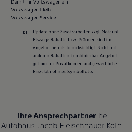
Damit Ihr
Volkswagen
ein
Motorenöl und Flüssigkeiten
Volkswagen
bleibt.
Räder und Reifen
Pannen- und Unfallhilfe
Volkswagen
Service
.
Economy Service
Volkswagen Teile
Zubehör
Update ohne Zusatzarbeiten zzgl. Material.
Modellspezifisches Zubehör
Etwaige Rabatte bzw. Prämien sind im
Schutz und Pflege
Transport
Angebot bereits berücksichtigt. Nicht mit
Entertainment und Elektronik
anderen Rabatten kombinierbar. Angebot
Individualisieren
Wallbox und Ladekabel
gilt nur für Privatkunden und gewerbliche
Digitale Extras
Einzelabnehmer. Symbolfoto.
Dienste für Ihr Modell finden
Volkswagen Apps, Login und Shop
Handy und Fahrzeug verbinden
Updates für Software, Karten und Radio
Über Ihr Auto
Vorgängermodelle
Kundeninformationen
Volkswagen Kundenbetreuung
Ihre Ansprechpartner
bei
Warn- und Kontrollleuchten
Assistenzsysteme
Autohaus Jacob Fleischhauer Köln-
Digitale Betriebsanleitung
Live Beratung