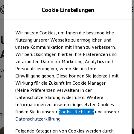
Modelle und Konfigurator
Cookie Einstellungen
Konfigurator
Modelle vergleichen
Konfiguration laden
Zum
Zum
Autosuche
Wir nutzen Cookies, um Ihnen die bestmögliche
Hauptinhalt
Footer
Elektroautos
Unsere aktuellen
springen
springen
Nutzung unserer Webseite zu ermöglichen und
ENERGY Sondermodelle
Nutzfahrzeuge
unsere Kommunikation mit Ihnen zu verbessern.
Angebote und mehr
SUV und CUV
Wir berücksichtigen hierbei Ihre Präferenzen und
Familienautos
verarbeiten Daten für Marketing, Analytics und
Kombis
Kompaktwagen
Personalisierung nur, wenn Sie uns Ihre
Verantwortlich für die Inhalte auf dieser Seite ist die Autohaus Jarski
Sportwagen
Einwilligung geben. Diese können Sie jederzeit mit
GmbH
(
Impressum & Rechtliches
)
Schnell verfügbare Fahrzeuge
Angebote und Produkte
Wirkung für die Zukunft im Cookie Manager
Aktuelle Angebote
(Meine Präferenzen verwalten) in der
E-Auto-Förderung
Datenschutzerklärung widerrufen. Weitere
Volkswagen Marktplatz
Über uns
Gebrauchtwagen
Informationen zu unseren eingesetzten Cookies
Die ENERGY Sondermodelle
Junge Gebrauchtwagen und Gebrauchtwagen
finden Sie in unserer
Cookie-Richtlinie
und unserer
2
Angebote
Volkswagen Zertifizierte Gebrauchtwagen
Datenschutzerklärung
.
Elektromobilität bei Gebrauchtwagen
Zubehör- und Serviceangebote
Folgende Kategorien von Cookies werden durch
Saisonangebote