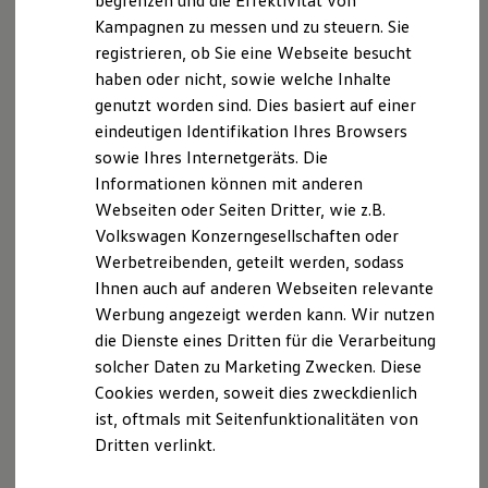
begrenzen und die Effektivität von
Ihre
nächsten
Hybridautos
Kampagnen zu messen und zu steuern. Sie
Marke und Erlebnis
registrieren, ob Sie eine Webseite besucht
Volkswagen R und R Experience
Schritte
R-Modelle
haben oder nicht, sowie welche Inhalte
R Experience
genutzt worden sind. Dies basiert auf einer
Driving Experience
eindeutigen Identifikation Ihres Browsers
Volkswagen entdecken
Werkbesichtigung
sowie Ihres Internetgeräts. Die
Factory visit
Informationen können mit anderen
Lifestyle Shop
Probefahrt vereinbaren
Webseiten oder Seiten Dritter, wie z.B.
T-Roc Kollektion
Golf Kollektion
Volkswagen Konzerngesellschaften oder
ID. Kollektion
Werbetreibenden, geteilt werden, sodass
Volkswagen Kollektion
Ihnen auch auf anderen Webseiten relevante
R-Kollektion
GTI Kollektion
Fahrzeugangebot anfordern
Werbung angezeigt werden kann. Wir nutzen
Fußball Drop
die Dienste eines Dritten für die Verarbeitung
we drive football
solcher Daten zu Marketing Zwecken. Diese
#wedriveproud
Besitzer und Service
Cookies werden, soweit dies zweckdienlich
myVolkswagen
ist, oftmals mit Seitenfunktionalitäten von
Software Updates
Serviceanfrage stellen
Dritten verlinkt.
Service und Ersatzteile
Inspektion und HU/AU
Reparaturen und Checks