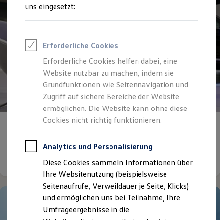
Reifenpakete
uns eingesetzt:
Leasing
Leasing-Angebote
Gebrauchtwagen Leasing
Junge Gebrauchtwagen-Leasing
Erforderliche Cookies
Elektroauto Leasing
Kleinwagen-Leasing
Erforderliche Cookies helfen dabei, eine
Leasing ohne Anzahlung
Website nutzbar zu machen, indem sie
Finanzierung
Autokredit mit Schlussrate
Grundfunktionen wie Seitennavigation und
Versicherungen und Garantien
Zugriff auf sichere Bereiche der Website
Kfz-Versicherung
ermöglichen. Die Website kann ohne diese
Restschuldversicherungen
Garantien
Cookies nicht richtig funktionieren.
Unsere
Stellenangebote
Wartungsverträge
Geschäftskunden
Professional Class bei Volkswagen
Analytics und Personalisierung
Großkunden
Details ansehen
Diese Cookies sammeln Informationen über
Behörden
Direktkunden
Ihre Websitenutzung (beispielsweise
Sonderfahrzeuge
Seitenaufrufe, Verweildauer je Seite, Klicks)
Anpfiff zum Gewinn
und ermöglichen uns bei Teilnahme, Ihre
Elektromobilität
Elektroautos
Umfrageergebnisse in die
ID. Tutorials