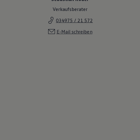
Magazin
Verkaufsberater
Lifestyle
Transport
034975 / 21 572
Familie
Elektromobilität
E-Mail schreiben
Volkswagen R
Pannen- und Unfallhilfe
Volkswagen Kundenbetreuung