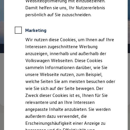
Websiteoptimierung mit einzubeziehen.
Elektrofahrzeugkonzepte
Damit helfen sie uns, Ihr Nutzererlebnis
ID. EVERY1
Reichweite
persönlich auf Sie zuzuschneiden.
Reichweite der ID. Modelle
Reichweite im Winter
Rekuperation
Marketing
Laden
Wir nutzen diese Cookies, um Ihnen auf Ihre
Laden unterwegs
Laden Zuhause
Interessen zugeschnittene Werbung
Ladestationen finden
anzuzeigen, innerhalb und außerhalb der
Ladezeitensimulator
Volkswagen Webseiten. Diese Cookies
Batterie
Gepflegt, geprüft und für gut befunden.
Sicherheit
sammeln Informationen darüber, wie Sie
Volkswagen Zertifizierte
Garantie und Lebensdauer
unsere Webseite nutzen, zum Beispiel,
Nachhaltigkeit
Gebrauchtwagen.
welche Seiten Sie am meisten besuchen oder
Technologie
Kosten und Kauf
wie Sie sich auf der Seite bewegen. Der
Verbrauchskosten
Details ansehen
Zweck dieser Cookies ist es, Ihnen für Sie
Kaufoptionen
relevantere und an Ihre Interessen
E-Auto-Förderung
Software und Konnektivität
angepasste Inhalte anzubieten. Sie werden
Die ID. Software 6
außerdem dazu verwendet, die
ID. Software Versionen und Updates
Erscheinungshäufigkeit einer Anzeige zu
Digitale Extras
Schnittstellen zu Ihrem ID.