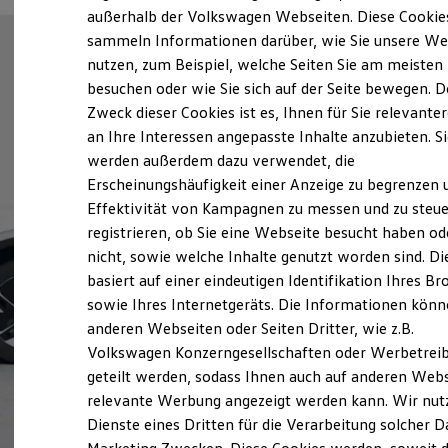
Elektrofahrzeugkonzepte
außerhalb der Volkswagen Webseiten. Diese Cookie
ID. EVERY1
sammeln Informationen darüber, wie Sie unsere We
Reichweite
nutzen, zum Beispiel, welche Seiten Sie am meisten
Reichweite der ID. Modelle
Reichweite im Winter
besuchen oder wie Sie sich auf der Seite bewegen. D
Rekuperation
Zweck dieser Cookies ist es, Ihnen für Sie relevante
Laden
an Ihre Interessen angepasste Inhalte anzubieten. S
Laden unterwegs
Laden Zuhause
werden außerdem dazu verwendet, die
Ladestationen finden
Erscheinungshäufigkeit einer Anzeige zu begrenzen 
Ladezeitensimulator
Effektivität von Kampagnen zu messen und zu steue
Batterie
Sicherheit
registrieren, ob Sie eine Webseite besucht haben od
Garantie und Lebensdauer
nicht, sowie welche Inhalte genutzt worden sind. Di
Nachhaltigkeit
basiert auf einer eindeutigen Identifikation Ihres B
Technologie
Kosten und Kauf
sowie Ihres Internetgeräts. Die Informationen kön
Verbrauchskosten
anderen Webseiten oder Seiten Dritter, wie z.B.
Kaufoptionen
Volkswagen Konzerngesellschaften oder Werbetrei
E-Auto-Förderung
Software und Konnektivität
geteilt werden, sodass Ihnen auch auf anderen Web
Die ID. Software 6
relevante Werbung angezeigt werden kann. Wir nut
ID. Software Versionen und Updates
Dienste eines Dritten für die Verarbeitung solcher D
Digitale Extras
Schnittstellen zu Ihrem ID.