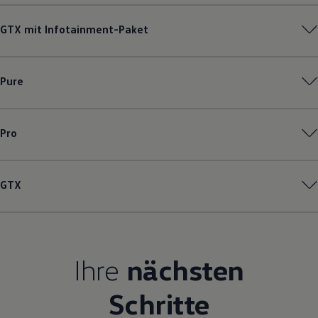
Magazin
Lifestyle
GTX mit Infotainment-Paket
Transport
Familie
Elektromobilität
Volkswagen R
Pure
Pannen- und Unfallhilfe
Volkswagen Kundenbetreuung
Pro
GTX
Ihre
nächsten
Schritte