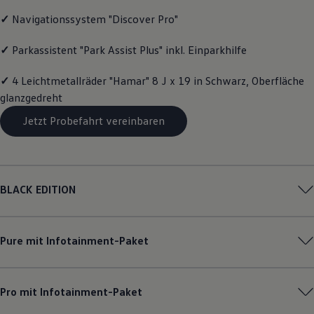
Motorenöl und Flüssigkeiten
✓
Navigationssystem "Discover Pro"
Räder und Reifen
Pannen- und Unfallhilfe
Economy Service
✓
Parkassistent "Park Assist Plus" inkl. Einparkhilfe
Volkswagen Teile
Zubehör
✓
4 Leichtmetallräder "Hamar" 8 J x 19 in Schwarz, Oberfläche
Modellspezifisches Zubehör
glanzgedreht
Schutz und Pflege
Transport
Jetzt Probefahrt vereinbaren
Entertainment und Elektronik
Individualisieren
Wallbox und Ladekabel
Digitale Extras
Dienste für Ihr Modell finden
Volkswagen Apps, Login und Shop
BLACK EDITION
Handy und Fahrzeug verbinden
Updates für Software, Karten und Radio
Über Ihr Auto
Vorgängermodelle
Pure mit Infotainment-Paket
Kundeninformationen
Volkswagen Kundenbetreuung
Warn- und Kontrollleuchten
Assistenzsysteme
Pro mit Infotainment-Paket
Digitale Betriebsanleitung
Live Beratung