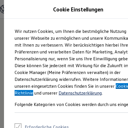
Modelle und Konfigurator
Cookie Einstellungen
Konfigurator
Modelle vergleichen
Konfiguration laden
Zum
Zum
Autosuche
Wir nutzen Cookies, um Ihnen die bestmögliche Nutzung
Hauptinhalt
Footer
Elektroautos
springen
springen
unserer Webseite zu ermöglichen und unsere Kommunika
ENERGY Sondermodelle
Nutzfahrzeuge
mit Ihnen zu verbessern. Wir berücksichtigen hierbei Ihr
SUV und CUV
Präferenzen und verarbeiten Daten für Marketing, Analyt
Familienautos
Personalisierung nur, wenn Sie uns Ihre Einwilligung gebe
Kombis
Kompaktwagen
Diese können Sie jederzeit mit Wirkung für die Zukunft i
Sportwagen
Cookie Manager (Meine Präferenzen verwalten) in der
Schnell verfügbare Fahrzeuge
Angebote und Produkte
Datenschutzerklärung widerrufen. Weitere Informatione
Aktuelle Angebote
unseren eingesetzten Cookies finden Sie in unserer
Cooki
E-Auto-Förderung
Richtlinie
und unserer
Datenschutzerklärung
.
Volkswagen Marktplatz
Die ENERGY Sondermodelle
Folgende Kategorien von Cookies werden durch uns einge
Junge Gebrauchtwagen und Gebrauchtwagen
Volkswagen Zertifizierte Gebrauchtwagen
Elektromobilität bei Gebrauchtwagen
Zubehör- und Serviceangebote
Saisonangebote
Erforderliche Cookies