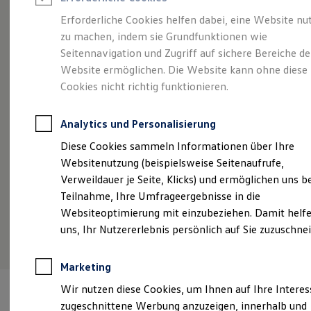
Reifenpakete
Leasing
Erforderliche Cookies helfen dabei, eine Website nu
Leasing-Angebote
zu machen, indem sie Grundfunktionen wie
Stilvollelektrisch.
Der
Gebrauchtwagen Leasing
Seitennavigation und Zugriff auf sichere Bereiche de
Junge Gebrauchtwagen-Leasing
Elektroauto Leasing
Website ermöglichen. Die Website kann ohne diese
ID.5
Kleinwagen-Leasing
Cookies nicht richtig funktionieren.
Leasing ohne Anzahlung
Finanzierung
Autokredit mit Schlussrate
Analytics und Personalisierung
Versicherungen und Garantien
Kfz-Versicherung
Diese Cookies sammeln Informationen über Ihre
Restschuldversicherungen
Websitenutzung (beispielsweise Seitenaufrufe,
Garantien
Verweildauer je Seite, Klicks) und ermöglichen uns b
Wartungsverträge
Geschäftskunden
Teilnahme, Ihre Umfrageergebnisse in die
Professional Class bei Volkswagen
Websiteoptimierung mit einzubeziehen. Damit helfe
Großkunden
(
Impressum & Rechtliches
)
uns, Ihr Nutzererlebnis persönlich auf Sie zuzuschne
Behörden
Direktkunden
Sonderfahrzeuge
Marketing
Anpfiff zum Gewinn
Elektromobilität
Wir nutzen diese Cookies, um Ihnen auf Ihre Intere
Elektroautos
zugeschnittene Werbung anzuzeigen, innerhalb und
ID. Tutorials