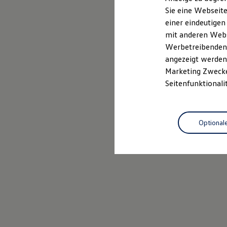
Elektrofahrzeugkonzepte
Sie eine Webseite
ID. EVERY1
einer eindeutigen
Reichweite
Reichweite der ID. Modelle
mit anderen Webse
Reichweite im Winter
Werbetreibenden,
Rekuperation
angezeigt werden 
Laden
Laden unterwegs
Marketing Zwecken
Laden Zuhause
Seitenfunktionali
Ladestationen finden
Ladezeitensimulator
Batterie
Sicherheit
Optional
Garantie und Lebensdauer
Nachhaltigkeit
Technologie
Kosten und Kauf
Verbrauchskosten
Kaufoptionen
E-Auto-Förderung
Software und Konnektivität
Die ID. Software 6
ID. Software Versionen und Updates
Digitale Extras
Schnittstellen zu Ihrem ID.