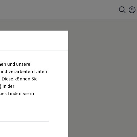
hen und unsere
 und verarbeiten Daten
. Diese können Sie
 in der
es finden Sie in