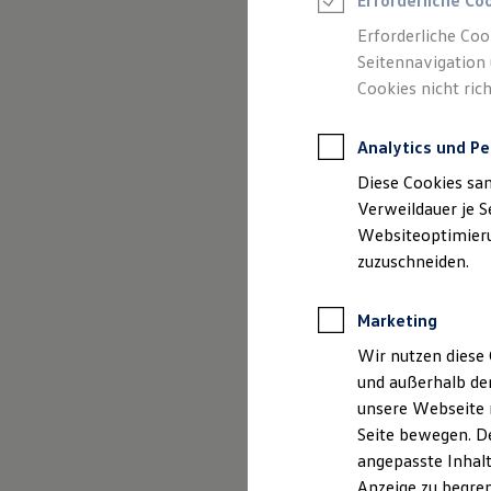
Erforderliche Co
Reifenpakete
Leasing
Erforderliche Coo
Leasing-Angebote
Seitennavigation 
Gebrauchtwagen Leasing
Cookies nicht rich
Junge Gebrauchtwagen-Leasing
Elektroauto Leasing
Kleinwagen-Leasing
Analytics und Pe
Leasing ohne Anzahlung
(
Impressum & Rechtliches
)
Finanzierung
Diese Cookies sa
Autokredit mit Schlussrate
Versicherungen und Garantien
Verweildauer je S
Kfz-Versicherung
Websiteoptimierun
Restschuldversicherungen
zuzuschneiden.
Garantien
Wartungsverträge
Geschäftskunden
Marketing
Professional Class bei Volkswagen
Großkunden
Wir nutzen diese 
Behörden
und außerhalb de
Direktkunden
Sonderfahrzeuge
unsere Webseite n
Anpfiff zum Gewinn
Seite bewegen. De
Elektromobilität
angepasste Inhalt
Elektroautos
ID. Tutorials
Anzeige zu begren