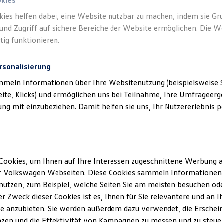
okies
kies helfen dabei, eine Website nutzbar zu machen, indem sie G
und Zugriff auf sichere Bereiche der Website ermöglichen. Die W
tig funktionieren.
rsonalisierung
mmeln Informationen über Ihre Websitenutzung (beispielsweise S
eite, Klicks) und ermöglichen uns bei Teilnahme, Ihre Umfrageerge
g mit einzubeziehen. Damit helfen sie uns, Ihr Nutzererlebnis pe
Cookies, um Ihnen auf Ihre Interessen zugeschnittene Werbung a
r Volkswagen Webseiten. Diese Cookies sammeln Informationen 
utzen, zum Beispiel, welche Seiten Sie am meisten besuchen oder
r Zweck dieser Cookies ist es, Ihnen für Sie relevantere und an I
e anzubieten. Sie werden außerdem dazu verwendet, die Erschein
ENERGY
zen und die Effektivität von Kampagnen zu messen und zu steuern