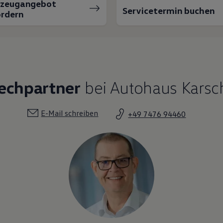
rzeugangebot
Servicetermin buchen
rdern
rechpartner
bei Autohaus Karsc
E-Mail schreiben
+49 7476 94460