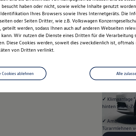
ENERG
 besucht haben oder nicht, sowie welche Inhalte genutzt worden s
 Identifikation Ihres Browsers sowie Ihres Internetgeräts. Die 
Mit dem
Touran
iten oder Seiten Dritter, wie z.B. Volkswagen Konzerngesellsch
Ausstattungshigh
 geteilt werden, sodass Ihnen auch auf anderen Webseiten rel
kann. Wir nutzen die Dienste eines Dritten für die Verarbeitung 
✓
4 Leichtmetall
. Diese Cookies werden, soweit dies zweckdienlich ist, oftmals
täten von Dritten verlinkt.
✓
Vordersitze b
✓
Fernlichtassis
e Cookies ablehnen
Alle zulass
✓
App‑Connect
✓
Klimaanlage "
hinten und 3-Z
✓
Ambientebeleu
Türarmlehnen vo