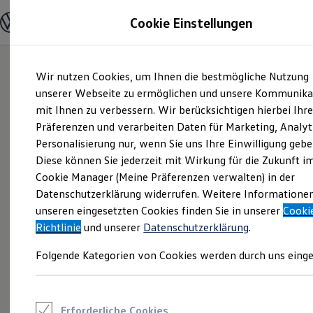
Modelle und Konfigurator
Cookie Einstellungen
Konfigurator
Modelle vergleichen
Konfiguration laden
Zum
Zum
Autosuche
Wir nutzen Cookies, um Ihnen die bestmögliche Nutzung
Hauptinhalt
Footer
Elektroautos
springen
springen
unserer Webseite zu ermöglichen und unsere Kommunika
ENERGY Sondermodelle
Nutzfahrzeuge
mit Ihnen zu verbessern. Wir berücksichtigen hierbei Ihr
SUV und CUV
Präferenzen und verarbeiten Daten für Marketing, Analyt
Familienautos
Personalisierung nur, wenn Sie uns Ihre Einwilligung gebe
Kombis
Kompaktwagen
Diese können Sie jederzeit mit Wirkung für die Zukunft i
Sportwagen
Cookie Manager (Meine Präferenzen verwalten) in der
Schnell verfügbare Fahrzeuge
Angebote und Produkte
Datenschutzerklärung widerrufen. Weitere Informatione
Aktuelle Angebote
unseren eingesetzten Cookies finden Sie in unserer
Cooki
E-Auto-Förderung
Richtlinie
und unserer
Datenschutzerklärung
.
Volkswagen Marktplatz
Die ENERGY Sondermodelle
Folgende Kategorien von Cookies werden durch uns einge
Junge Gebrauchtwagen und Gebrauchtwagen
Volkswagen Zertifizierte Gebrauchtwagen
Elektromobilität bei Gebrauchtwagen
Zubehör- und Serviceangebote
Saisonangebote
Erforderliche Cookies