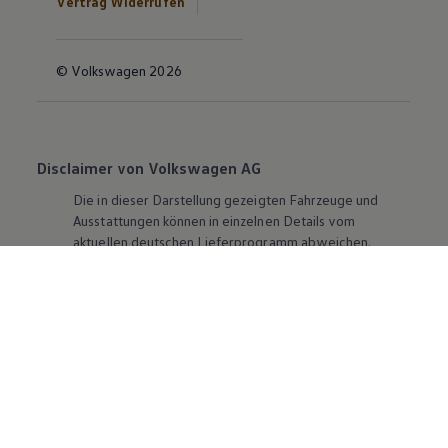
Vertrag Widerrufen
© Volkswagen 2026
Disclaimer von Volkswagen AG
Die in dieser Darstellung gezeigten Fahrzeuge und
Ausstattungen können in einzelnen Details vom
aktuellen deutschen Lieferprogramm abweichen.
Abgebildet sind teilweise Sonderausstattungen der
Fahrzeuge gegen Mehrpreis.
Bitte beachten Sie auch unseren Konfigurator für eine
Übersicht der aktuell verfügbaren Modelle und
Ausstattungen.
Die angegebenen Verbrauchs- und Emissionswerte
beziehen sich nicht auf ein einzelnes Fahrzeug und sind
nicht Bestandteil des Angebots, sondern dienen allein
Vergleichszwecken zwischen den verschiedenen