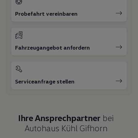
Magazin
Lifestyle
Probefahrt vereinbaren
Transport
Familie
Elektromobilität
Volkswagen R
Pannen- und Unfallhilfe
Volkswagen Kundenbetreuung
Fahrzeugangebot anfordern
Serviceanfrage stellen
Ihre Ansprechpartner
bei
Autohaus Kühl Gifhorn