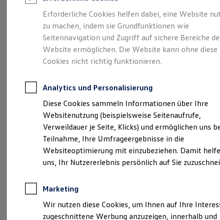
Reifenpakete
Leasing
Erforderliche Cookies helfen dabei, eine Website nu
Leasing-Angebote
zu machen, indem sie Grundfunktionen wie
Viel Platz, viel Freiheit.
Gebrauchtwagen Leasing
Seitennavigation und Zugriff auf sichere Bereiche de
Junge Gebrauchtwagen-Leasing
Elektroauto Leasing
Website ermöglichen. Die Website kann ohne diese
Der Golf Variant.
Kleinwagen-Leasing
Cookies nicht richtig funktionieren.
Leasing ohne Anzahlung
Finanzierung
Autokredit mit Schlussrate
Analytics und Personalisierung
Versicherungen und Garantien
Kfz-Versicherung
Diese Cookies sammeln Informationen über Ihre
Restschuldversicherungen
Websitenutzung (beispielsweise Seitenaufrufe,
Garantien
Verweildauer je Seite, Klicks) und ermöglichen uns b
Wartungsverträge
Geschäftskunden
Teilnahme, Ihre Umfrageergebnisse in die
Professional Class bei Volkswagen
Websiteoptimierung mit einzubeziehen. Damit helfe
Großkunden
(
Impressum & Rechtliches
)
uns, Ihr Nutzererlebnis persönlich auf Sie zuzuschne
Behörden
Direktkunden
Sonderfahrzeuge
Marketing
Anpfiff zum Gewinn
Elektromobilität
Wir nutzen diese Cookies, um Ihnen auf Ihre Intere
Elektroautos
zugeschnittene Werbung anzuzeigen, innerhalb und
ID. Tutorials