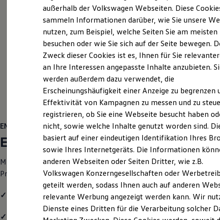
Elektrofahrzeugkonzepte
außerhalb der Volkswagen Webseiten. Diese Cookie
ID. EVERY1
sammeln Informationen darüber, wie Sie unsere We
Reichweite
nutzen, zum Beispiel, welche Seiten Sie am meisten
Reichweite der ID. Modelle
Reichweite im Winter
besuchen oder wie Sie sich auf der Seite bewegen. D
Rekuperation
Zweck dieser Cookies ist es, Ihnen für Sie relevante
Laden
an Ihre Interessen angepasste Inhalte anzubieten. S
Laden unterwegs
Laden Zuhause
werden außerdem dazu verwendet, die
Ladestationen finden
Erscheinungshäufigkeit einer Anzeige zu begrenzen 
Ladezeitensimulator
Effektivität von Kampagnen zu messen und zu steue
Batterie
Sicherheit
registrieren, ob Sie eine Webseite besucht haben od
Garantie und Lebensdauer
ENERGY
nicht, sowie welche Inhalte genutzt worden sind. Di
Nachhaltigkeit
basiert auf einer eindeutigen Identifikation Ihres B
ENERGY
Technologie
Kosten und Kauf
sowie Ihres Internetgeräts. Die Informationen kön
Verbrauchskosten
anderen Webseiten oder Seiten Dritter, wie z.B.
Mit dem
Golf
Variant
ENERGY
erhalten Sie einen attraktiven
Kaufoptionen
Volkswagen Konzerngesellschaften oder Werbetrei
Preisvorteil und folgende Ausstattungshighlights:
E-Auto-Förderung
Software und Konnektivität
geteilt werden, sodass Ihnen auch auf anderen Web
Die ID. Software 6
✓
Vordersitze beheizbar
relevante Werbung angezeigt werden kann. Wir nut
ID. Software Versionen und Updates
Dienste eines Dritten für die Verarbeitung solcher D
Digitale Extras
✓
Spurwechselassistent "Side Assist", Ausparkassistent und
Schnittstellen zu Ihrem ID.