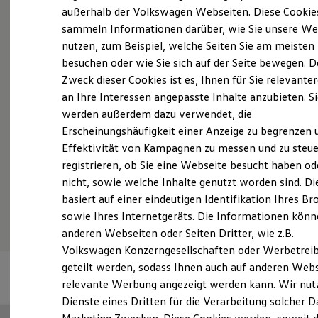
Elektrofahrzeugkonzepte
außerhalb der Volkswagen Webseiten. Diese Cookie
ID. EVERY1
sammeln Informationen darüber, wie Sie unsere We
Reichweite
Probefahrt vereinbaren
nutzen, zum Beispiel, welche Seiten Sie am meisten
Reichweite der ID. Modelle
Reichweite im Winter
besuchen oder wie Sie sich auf der Seite bewegen. D
Rekuperation
Zweck dieser Cookies ist es, Ihnen für Sie relevante
Laden
an Ihre Interessen angepasste Inhalte anzubieten. S
Laden unterwegs
Laden Zuhause
werden außerdem dazu verwendet, die
Fahrzeugangebot anfordern
Ladestationen finden
Erscheinungshäufigkeit einer Anzeige zu begrenzen 
Ladezeitensimulator
Effektivität von Kampagnen zu messen und zu steue
Batterie
Sicherheit
registrieren, ob Sie eine Webseite besucht haben od
Garantie und Lebensdauer
nicht, sowie welche Inhalte genutzt worden sind. Di
Nachhaltigkeit
Serviceanfrage stellen
basiert auf einer eindeutigen Identifikation Ihres B
Technologie
Kosten und Kauf
sowie Ihres Internetgeräts. Die Informationen kön
Verbrauchskosten
anderen Webseiten oder Seiten Dritter, wie z.B.
Kaufoptionen
Volkswagen Konzerngesellschaften oder Werbetrei
E-Auto-Förderung
Software und Konnektivität
geteilt werden, sodass Ihnen auch auf anderen Web
Die ID. Software 6
relevante Werbung angezeigt werden kann. Wir nut
ID. Software Versionen und Updates
Dienste eines Dritten für die Verarbeitung solcher D
Digitale Extras
Schnittstellen zu Ihrem ID.