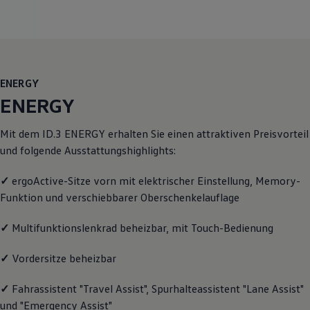
Motorenöl und Flüssigkeiten
Räder und Reifen
Pannen- und Unfallhilfe
Economy Service
Volkswagen Teile
Zubehör
ENERGY
Modellspezifisches Zubehör
Schutz und Pflege
ENERGY
Transport
Entertainment und Elektronik
Mit dem
ID.3
ENERGY
erhalten Sie einen attraktiven Preisvorteil
Individualisieren
Wallbox und Ladekabel
und folgende Ausstattungshighlights:
Digitale Extras
Dienste für Ihr Modell finden
✓
ergoActive-Sitze vorn mit elektrischer Einstellung, Memory-
Volkswagen Apps, Login und Shop
Funktion und verschiebbarer Oberschenkelauflage
Handy und Fahrzeug verbinden
Updates für Software, Karten und Radio
Über Ihr Auto
✓
Multifunktionslenkrad beheizbar, mit Touch-Bedienung
Vorgängermodelle
Kundeninformationen
✓
Vordersitze beheizbar
Volkswagen Kundenbetreuung
Warn- und Kontrollleuchten
Assistenzsysteme
✓
Fahrassistent "Travel Assist", Spurhalteassistent "Lane Assist"
Digitale Betriebsanleitung
und "Emergency Assist"
Live Beratung