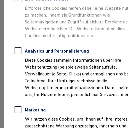
Reifenpakete
Leasing
Erforderliche Cookies helfen dabei, eine Website nu
Leasing-Angebote
zu machen, indem sie Grundfunktionen wie
Voll im Leben.
Gebrauchtwagen Leasing
Seitennavigation und Zugriff auf sichere Bereiche de
Junge Gebrauchtwagen-Leasing
Elektroauto Leasing
Website ermöglichen. Die Website kann ohne diese
Vollelektrisch.
Der
Kleinwagen-Leasing
Cookies nicht richtig funktionieren.
Leasing ohne Anzahlung
ID.3
Finanzierung
Autokredit mit Schlussrate
Analytics und Personalisierung
Versicherungen und Garantien
Kfz-Versicherung
Diese Cookies sammeln Informationen über Ihre
Restschuldversicherungen
Websitenutzung (beispielsweise Seitenaufrufe,
Garantien
Verweildauer je Seite, Klicks) und ermöglichen uns b
Wartungsverträge
Geschäftskunden
Teilnahme, Ihre Umfrageergebnisse in die
Professional Class bei Volkswagen
Websiteoptimierung mit einzubeziehen. Damit helfe
Großkunden
uns, Ihr Nutzererlebnis persönlich auf Sie zuzuschne
Behörden
Direktkunden
Sonderfahrzeuge
(
Impressum & Rechtliches
)
Marketing
Anpfiff zum Gewinn
Elektromobilität
Wir nutzen diese Cookies, um Ihnen auf Ihre Intere
Elektroautos
zugeschnittene Werbung anzuzeigen, innerhalb und
ID. Tutorials