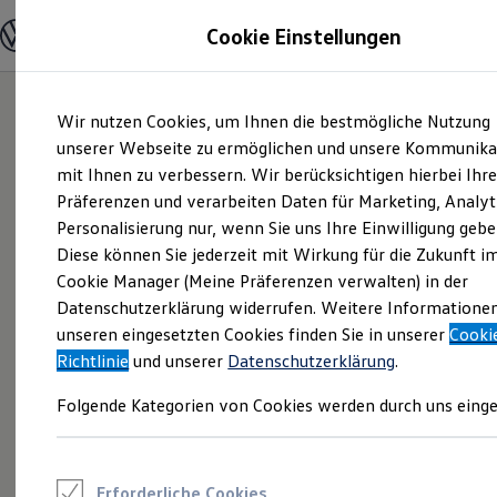
Modelle und Konfigurator
Cookie Einstellungen
Konfigurator
Modelle vergleichen
Konfiguration laden
Zum
Zum
Autosuche
Wir nutzen Cookies, um Ihnen die bestmögliche Nutzung
Hauptinhalt
Footer
Elektroautos
springen
springen
unserer Webseite zu ermöglichen und unsere Kommunika
ENERGY Sondermodelle
Nutzfahrzeuge
mit Ihnen zu verbessern. Wir berücksichtigen hierbei Ihr
SUV und CUV
Präferenzen und verarbeiten Daten für Marketing, Analyt
Familienautos
Personalisierung nur, wenn Sie uns Ihre Einwilligung gebe
Kombis
Kompaktwagen
Diese können Sie jederzeit mit Wirkung für die Zukunft i
Sportwagen
Cookie Manager (Meine Präferenzen verwalten) in der
Schnell verfügbare Fahrzeuge
Angebote und Produkte
Datenschutzerklärung widerrufen. Weitere Informatione
Aktuelle Angebote
unseren eingesetzten Cookies finden Sie in unserer
Cooki
E-Auto-Förderung
Richtlinie
und unserer
Datenschutzerklärung
.
Volkswagen Marktplatz
Die ENERGY Sondermodelle
Folgende Kategorien von Cookies werden durch uns einge
Junge Gebrauchtwagen und Gebrauchtwagen
Volkswagen Zertifizierte Gebrauchtwagen
Elektromobilität bei Gebrauchtwagen
Zubehör- und Serviceangebote
Saisonangebote
Erforderliche Cookies