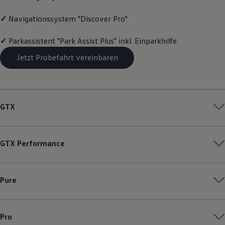
Magazin
Lifestyle
✓
Navigationssystem "Discover Pro"
Transport
Familie
✓
Parkassistent "Park Assist Plus" inkl. Einparkhilfe
Elektromobilität
Volkswagen R
Jetzt Probefahrt vereinbaren
Pannen- und Unfallhilfe
Volkswagen Kundenbetreuung
GTX
GTX
Performance
Pure
Pro